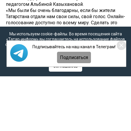
педагогом Альбиной Казыхановой.
«Мы были бы очень благодарны, если бы жители
Татарстана отдали нам свои силы, свой голос. Онлайн-
голосование доступно по всему миру. Сделать это
очень простой. Перейдя по специальной ссылке,
Мы используем cookie-файлы. Во время посещения сайта
можно будет проголосовать, нажав на фото Ралины
«Татар-информ» вы соглашаетесь на использование файлов
Ибраевой. Пока мы вместе, мы сильны»! -
cookie в соответствии с настоящим уведомлением, согласием
поделилась мама Ралины, Рузалия.
Подписывайтесь на наш канал в Телеграм!
на
обработку персональных данных
,
Политикой о
персональных данных
и
Политикой конфиденциальности
Подписаться
Редакция «Миллиард.Татар» желает Ралине удачи, и
дает слово голосовать за нее, и призывает своих
Соглашаюсь
читателей делать то же самое! Еще раз – голосуем
здесь
.