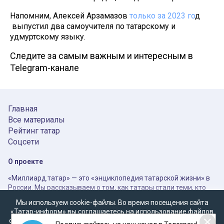
Напомним, Алексей Арзамазов
только за 2023 го
д
выпустил два самоучителя по татарскому и
удмуртскому языку.
Следите за самым важным и интересным в
Telegram-канале
Главная
Все материалы
Рейтинг татар
Соцсети
О проекте
«Миллиард.татар» — это «энциклопедия татарской жизни» в
России. Мы рассказываем о том, как татары стали теми, кто
они есть, как живут в настоящем и какими, возможно, станут в
Мы используем cookie-файлы. Во время посещения сайта
недалеком будущем при «оптимистичном сценарии». Здесь
«Татар-информ» вы соглашаетесь на использование файлов
собраны главные бренды татар и Татарстана, главные
cookie в соответствии с настоящим уведомлением, согласием