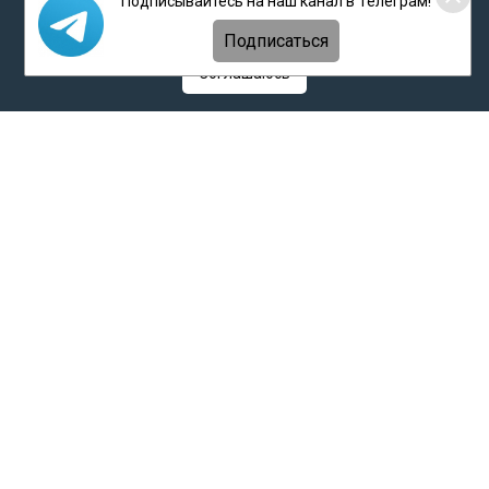
Подписывайтесь на наш канал в Телеграм!
вопросы татар к самим себе и главные вызовы, стоящие
на
обработку персональных данных
,
Политикой о
перед ними в XXI веке.
персональных данных
и
Политикой конфиденциальности
Подписаться
Мы открыты к диалогу и будем ждать ваши отклики и
Соглашаюсь
предложения по электронной почте:
millitatar@mail.ru
Ссылки на все наши соцсети
https://taplink.cc/milliard_tatar
Политика о персональных данных
Антикоррупционная политика
АО «ТАТМЕДИА» использует «cookie»
для персонализации сервисов и удобства
пользователей сайтом. Использование «cookie»
можно отменить в настройках браузера.
Политика конфиденциальности