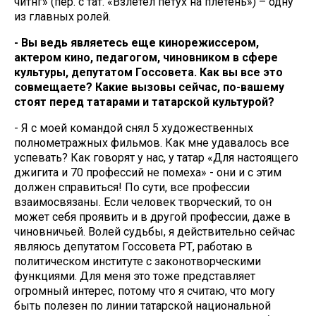
читәнгә» (пер. с тат. «Взлетел петух на плетень») – одну
из главных ролей.
- Вы ведь являетесь еще кинорежиссером,
актером кино, педагогом, чиновником в сфере
культуры, депутатом Госсовета. Как вы все это
совмещаете? Какие вызовы сейчас, по-вашему
стоят перед татарами и татарской культурой?
- Я с моей командой снял 5 художественных
полнометражных фильмов. Как мне удавалось все
успевать? Как говорят у нас, у татар «Для настоящего
джигита и 70 профессий не помеха» - они и с этим
должен справиться! По сути, все профессии
взаимосвязаны. Если человек творческий, то он
может себя проявить и в другой профессии, даже в
чиновничьей. Волей судьбы, я действительно сейчас
являюсь депутатом Госсовета РТ, работаю в
политическом институте с законотворческими
функциями. Для меня это тоже представляет
огромный интерес, потому что я считаю, что могу
быть полезен по линии татарской национальной