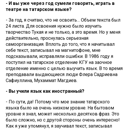
- И вы уже через год сумели говорить, играть в
театре на татарском языке?
- За год, я считаю, что не освоить… Объем текста был
24 листа. Для освоения нужно было изучить
творчество Тукая и не только, а это время. Но у меня
действительно, проснулась серьезная
самоорганизация. Вплоть до того, что я начитывал
себе текст, записывал на магнитофоне, мне
подсказывали, исправляли ошибки. В 1986 году я
поступил на татарское отделение КГУ на заочное
отделение именно с целью выучить язык. В то время
преподавали выдающиеся люди Флера Садриевна
Сафиуллина, Мухаммат Магдиев.
- Вы учили язык как иностранный?
- По сути, да! Потому что мое знание татарского
языка было на очень низком уровне. На бытовом
уровне я знал, может несколько десятков фраз. Это
было сложно, но с другой стороны очень интересно!
Как я уже упомянул, я заучивал текст, записывал