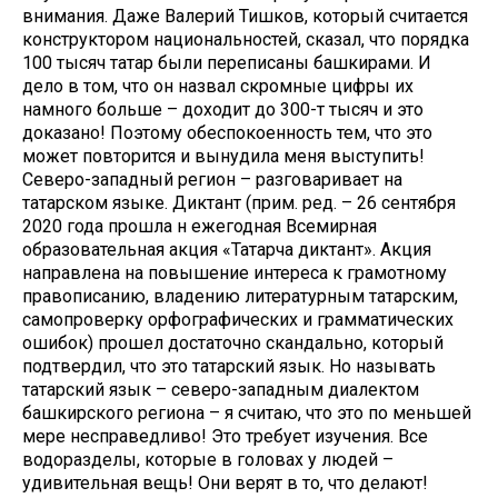
внимания. Даже Валерий Тишков, который считается
конструктором национальностей, сказал, что порядка
100 тысяч татар были переписаны башкирами. И
дело в том, что он назвал скромные цифры их
намного больше – доходит до 300-т тысяч и это
доказано! Поэтому обеспокоенность тем, что это
может повторится и вынудила меня выступить!
Северо-западный регион – разговаривает на
татарском языке. Диктант (прим. ред. – 26 сентября
2020 года прошла н ежегодная Всемирная
образовательная акция «Татарча диктант». Акция
направлена на повышение интереса к грамотному
правописанию, владению литературным татарским,
самопроверку орфографических и грамматических
ошибок) прошел достаточно скандально, который
подтвердил, что это татарский язык. Но называть
татарский язык – северо-западным диалектом
башкирского региона – я считаю, что это по меньшей
мере несправедливо! Это требует изучения. Все
водоразделы, которые в головах у людей –
удивительная вещь! Они верят в то, что делают!