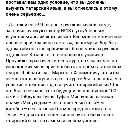
поставил вам одно условие, что вы должны
выучить татарский язык, и вы отнеслись к этому
очень серьезно…
- Да, так и есть! Я вырос в русскоязычной среде,
закончил русскую школу №18 с углубленным
изучением английского языка. Все мои артистические
данные проявлялись с детства, поэтому выбор был
сделан абсолютно правильно. Я поступил на русское
отделение Казанского театрального училища.
Проучился практически весь курс, но я называю это
«зов крови» меня призвал быть актером в татарском
театре. Я обратился к Марселю Хакимовичу, что я бы
очень хотел поступить на его курс и было поставлено
условие в течение года выучить татарский язык! Т.к.
это было связано с его будущей постановкой к 100-
летию Габдуллы Тукая. Туфан Миннуллин написал
драму «Мы уходим – вы остаетесь» (тат. «Без
китэбез – сез каласыз») и мне предложили роль
Тукая. Но для этого естественно нужно было знать
татарский язык на самом высоком уровне.