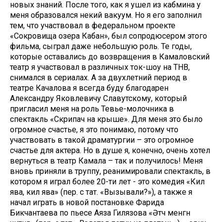
новых знаний. После того, как я ушел из кабмина у
меня образовался некий вакуум. Но я его заполнил
тем, что участвовал в федеральном проекте
«Сокровища озера Кабан», был сопродюсером этого
фильма, сыграл даже небольшую роль. Те годы,
которые оставались до возвращения в Камаловский
театр я участвовал в различных ток-шоу на ТНВ,
снимался в сериалах. А за двухлетний период в
театре Качалова я всегда буду благодарен
Александру Яковлевичу Славутскому, который
пригласил меня на роль Тевье-молочника в
спектакль «Скрипач на крыше». Для меня это было
огромное счастье, я это понимаю, потому что
участвовать в такой драматургии – это огромное
счастье для актера. Но в душе я, конечно, очень хотел
вернуться в театр Камала – так и получилось! Меня
вновь приняли в труппу, реанимировали спектакль, в
котором я играл более 20-ти лет - это комедия «Килә
ява, килә ява» (пер. с тат. «Вызывали?»), а также я
начал играть в новой постановке Фарида
Бикчантаева по пьесе Аяза Гилязова «Әтәч менгән