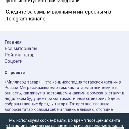
фото: институт истории Марджани
Следите за самым важным и интересным в
Telegram-канале
Главная
Все материалы
Рейтинг татар
Соцсети
О проекте
«Миллиард.татар» — это «энциклопедия татарской жизни» в
России. Мы рассказываем о том, как татары стали теми, кто
они есть, как живут в настоящем и какими, возможно, станут в
недалеком будущем при «оптимистичном сценарии». Здесь
собраны главные бренды татар и Татарстана, главные
вопросы татар к самим себе и главные вызовы, стоящие
перед ними в XXI веке.
Мы используем cookie-файлы. Во время посещения сайта
Мы открыты к диалогу и будем ждать ваши отклики и
«Татар-информ» вы соглашаетесь на использование файлов