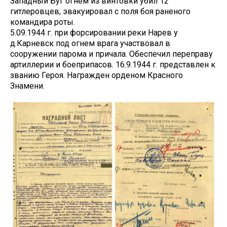
Западный Буг огнем из винтовки убил 12
гитлеровцев, эвакуировал с поля боя раненого
командира роты.
5.09.1944 г. при форсировании реки Нарев у
д.Карневск под огнем врага участвовал в
сооружении парома и причала. Обеспечил переправу
артиллерии и боеприпасов. 16.9.1944 г. представлен к
званию Героя. Награжден орденом Красного
Знамени.