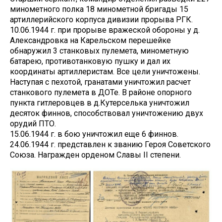
минометного полка 18 минометной бригады 15
артиллерийского корпуса дивизии прорыва РГК.
10.06.1944 г. при прорыве вражеской обороны у д.
Александровка на Карельском перешейке
обнаружил 3 станковых пулемета, минометную
батарею, противотанковую пушку и дал их
координаты артиллеристам. Все цели уничтожены.
Наступая с пехотой, гранатами уничтожил расчет
станкового пулемета в ДОТе. В районе опорного
пункта гитлеровцев в д.Кутерселька уничтожил
десяток финнов, способствовал уничтожению двух
орудий ПТО.
15.06.1944 г. в бою уничтожил еще 6 финнов.
24.06.1944 г. представлен к званию Героя Советского
Союза. Награжден орденом Славы II степени.