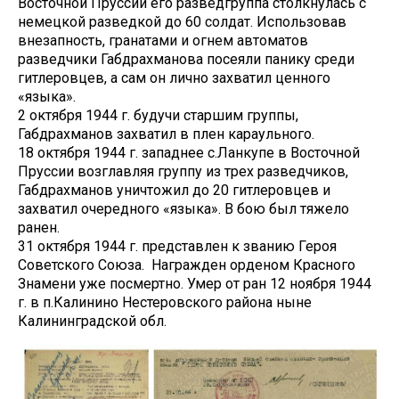
Восточной Пруссии его разведгруппа столкнулась с
немецкой разведкой до 60 солдат. Использовав
внезапность, гранатами и огнем автоматов
разведчики Габдрахманова посеяли панику среди
гитлеровцев, а сам он лично захватил ценного
«языка».
2 октября 1944 г. будучи старшим группы,
Габдрахманов захватил в плен караульного.
18 октября 1944 г. западнее с.Ланкупе в Восточной
Пруссии возглавляя группу из трех разведчиков,
Габдрахманов уничтожил до 20 гитлеровцев и
захватил очередного «языка». В бою был тяжело
ранен.
31 октября 1944 г. представлен к званию Героя
Советского Союза. Награжден орденом Красного
Знамени уже посмертно. Умер от ран 12 ноября 1944
г. в п.Калинино Нестеровского района ныне
Калининградской обл.