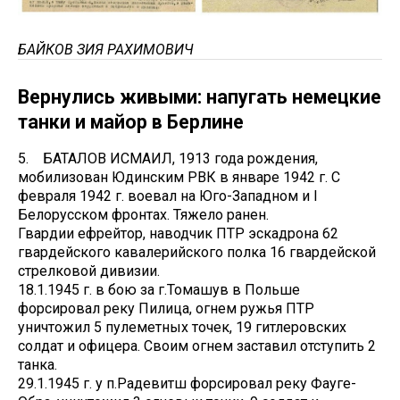
БАЙКОВ ЗИЯ РАХИМОВИЧ
Вернулись живыми: напугать немецкие
танки и майор в Берлине
5. БАТАЛОВ ИСМАИЛ, 1913 года рождения,
мобилизован Юдинским РВК в январе 1942 г. С
февраля 1942 г. воевал на Юго-Западном и I
Белорусском фронтах. Тяжело ранен.
Гвардии ефрейтор, наводчик ПТР эскадрона 62
гвардейского кавалерийского полка 16 гвардейской
стрелковой дивизии.
18.1.1945 г. в бою за г.Томашув в Польше
форсировал реку Пилица, огнем ружья ПТР
уничтожил 5 пулеметных точек, 19 гитлеровских
солдат и офицера. Своим огнем заставил отступить 2
танка.
29.1.1945 г. у п.Радевитш форсировал реку Фауге-