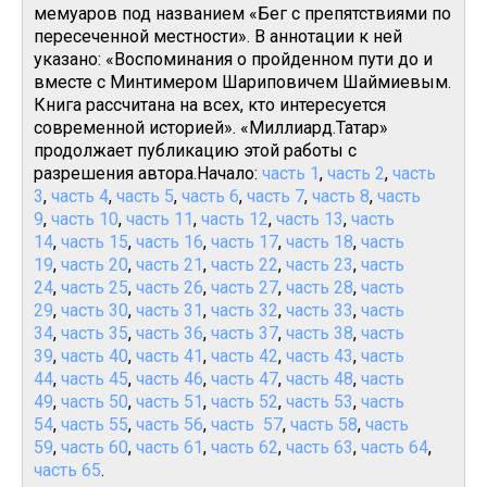
мемуаров под названием «Бег с препятствиями по
пересеченной местности». В аннотации к ней
указано: «Воспоминания о пройденном пути до и
вместе с Минтимером Шариповичем Шаймиевым.
Книга рассчитана на всех, кто интересуется
современной историей». «Миллиард.Татар»
продолжает публикацию этой работы с
разрешения автора.Начало:
часть 1
,
часть 2
,
часть
3
,
часть 4
,
часть 5
,
часть 6
,
часть 7
,
часть 8
,
часть
9
,
часть 10
,
часть 11
,
часть 12
,
часть 13
,
часть
14
,
часть 15
,
часть 16
,
часть 17
,
часть 18
,
часть
19
,
часть 20
,
часть 21
,
часть 22
,
часть 23
,
часть
24
,
часть 25
,
часть 26
,
часть 27
,
часть 28
,
часть
29
,
часть 30
,
часть 31
,
часть 32
,
часть 33
,
часть
34
,
часть 35
,
часть 36
,
часть 37
,
часть 38
,
часть
39
,
часть 40
,
часть 41
,
часть 42
,
часть 43
,
часть
44
,
часть 45
,
часть 46
,
часть 47
,
часть 48
,
часть
49
,
часть 50
,
часть 51
,
часть 52
,
часть 53
,
часть
54
,
часть 55
,
часть 56
,
часть 57
,
часть 58
,
часть
59
,
часть 60
,
часть 61
,
часть 62
,
часть 63
,
часть 64
,
часть 65
.