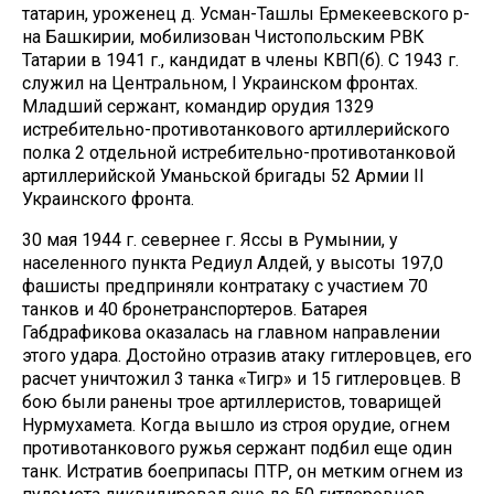
татарин, уроженец д. Усман-Ташлы Ермекеевского р-
на Башкирии, мобилизован Чистопольским РВК
Татарии в 1941 г., кандидат в члены КВП(б). С 1943 г.
служил на Центральном, I Украинском фронтах.
Младший сержант, командир орудия 1329
истребительно-противотанкового артиллерийского
полка 2 отдельной истребительно-противотанковой
артиллерийской Уманьской бригады 52 Армии II
Украинского фронта.
30 мая 1944 г. севернее г. Яссы в Румынии, у
населенного пункта Редиул Алдей, у высоты 197,0
фашисты предприняли контратаку с участием 70
танков и 40 бронетранспортеров. Батарея
Габдрафикова оказалась на главном направлении
этого удара. Достойно отразив атаку гитлеровцев, его
расчет уничтожил 3 танка «Тигр» и 15 гитлеровцев. В
бою были ранены трое артиллеристов, товарищей
Нурмухамета. Когда вышло из строя орудие, огнем
противотанкового ружья сержант подбил еще один
танк. Истратив боеприпасы ПТР, он метким огнем из