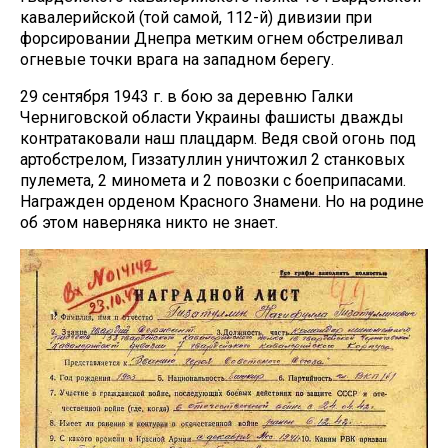
кавалерийской (той самой, 112-й) дивизии при
форсировании Днепра метким огнем обстреливал
огневые точки врага на западном берегу.
29 сентября 1943 г. в бою за деревню Галки
Черниговской области Украины фашисты дважды
контратаковали наш плацдарм. Ведя свой огонь под
артобстрелом, Гиззатуллин уничтожил 2 станковых
пулемета, 2 миномета и 2 повозки с боеприпасами.
Награжден орденом Красного Знамени. Но на родине
об этом наверняка никто не знает.