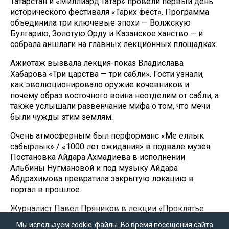
Татарстан и «Миллиард.Татар» провели первый день
исторического фестиваля «Тарих фест». Программа
объединила три ключевые эпохи — Волжскую
Булгарию, Золотую Орду и Казанское ханство — и
собрала аншлаги на главных лекционных площадках.
Ажиотаж вызвала лекция-показ Владислава
Хабарова «Три царства — три сабли». Гости узнали,
как эволюционировало оружие кочевников и
почему образ восточного воина неотделим от сабли, а
также услышали развенчание мифа о том, что мечи
были чужды этим землям.
Очень атмосферным был перформанс «Мең еллык
сабырлык» / «1000 лет ожидания» в подвале музея.
Постановка Айдара Ахмадиева в исполнении
Альбины Нугмановой и под музыку Айдара
Абдрахимова превратила закрытую локацию в
портал в прошлое.
Журналист Павел Пряников в лекции «Проклятье
географии» объяснил, как отсутствие выхода к морям
Мы используем cookie-файлы. Во время посещения сайта