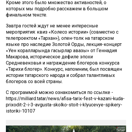
Кроме этого было множество активностей, о
которых мы подробно расскажем в большом
финальном тексте.
Завтра гостей ждут не менее интересные
мероприятия: квиз «Колесо истории» (совместно с
телепроектом «Тархан»), опен-толк на татарском
языке про наследие Золотой Орды, лекция-концерт
«Уен коралларында гасырлар авазы» от Геннадия
Макарова, историческое дефиле эпохи
Средневековья и награждение блогеров конкурса
«Тарихи блогер». Конкурс, напомним, был посвящен
истории татарского народа и собрал талантливых
блогеров со всей страны.
С программой можно ознакомиться по ссылке -
https://milliard.tatar/news/afisa-tarix-fest-v-kazani-kuda-
prixodit-2-i-3-avgusta-skolko-stoit-i-klyucevye-spikery-
istoriki-10107