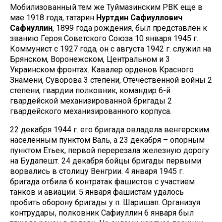
Мобилизованный тем же Туймазинским РВК еще в
мае 1918 года, татарин
Нуртдин Сафиуллович
Сафиуллин
, 1899 года рождения, был представлен к
званию Героя Советского Союза 10 января 1945 г.
Коммунист с 1927 года, он с августа 1942 г. служил на
Брянском, Воронежском, Центральном и 3
Украинском фронтах. Кавалер орденов Красного
Знамени, Суворова 3 степени, Отечественной войны 2
степени, гвардии полковник, командир 6-й
гвардейской механизированной бригады 2
гвардейского механизированного корпуса.
22 декабря 1944 г. его бригада овладела венгерским
населенным пунктом Валь, а 23 декабря – опорным
пунктом Етьек, первой перерезала железную дорогу
на Будапешт. 24 декабря бойцы бригады первыми
ворвались в столицу Венгрии. 4 января 1945 г.
бригада отбила 6 контратак фашистов с участием
танков и авиации. 5 января фашистам удалось
пробить оборону бригады у п. Шаришап. Организуя
контрудары, полковник Сафиуллин 6 января был