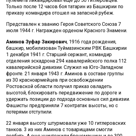
пулемета ликвидировал еще до 50 гитлеровцев.
Только после 12 часов боя татарин из Башкирии по
приказу командира отошел на запасной рубеж.
Представлен к званию Героя Советского Союза 7
июля 1944 г. Награжден орденом Красного Знамени.
Аминов Зуфар Закирович
, 1916 года рождения,
башкир, мобилизован Туймазинским РВК Башкирии
1 декабря 1941 г. Старший сержант, командир
отделения эскадрона 294 кавалерийского полка 112
кавалерийской дивизии. Служил на Юго-Западном
фронте. 21 января 1943 г. Аминов в составе группы
из 30 красноармейцев при освобождении
Ростовской области получил приказ овладеть
высотой, блокировать передвижение по дороге и
удержать позиции до подхода основных сил дивизии.
Фашисты предприняли 7 контратак высоты, но с
потерями отступили.
22 января высоту штурмовали уже 10 гитлеровских
танков. 3 из них Аминов с товарищами смогли
подбить. А еще уничтожили бронемашину и до 300