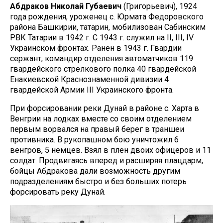
Абдраков Николай Губаевич
(Григорьевич), 1924
года рождения, уроженец с. Юрмата Федоровского
района Башкирии, татарин, мобилизован Сабинским
РВК Татарии в 1942 г. С 1943 г. служил на II, III, IV
Украинском фронтах. Ранен в 1943 г. Гвардии
сержант, командир отделения автоматчиков 119
гвардейского стрелкового полка 40 гвардейской
Енакиевской Краснознаменной дивизии 4
гвардейской Армии III Украинского фронта.
При форсировании реки Дунай в районе с. Харта в
Венгрии на лодках вместе со своим отделением
первым ворвался на правый берег в траншеи
противника. В рукопашном бою уничтожил 6
венгров, 5 немцев. Взял в плен двоих офицеров и 11
солдат. Продвигаясь вперед и расширяя плацдарм,
бойцы Абдракова дали возможность другим
подразделениям быстро и без больших потерь
форсировать реку Дунай.