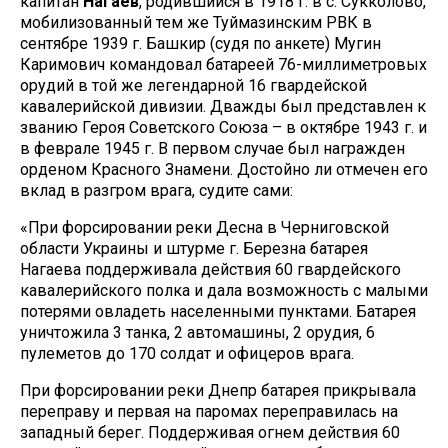
капитан
Нагаев
, родившийся в 1918 г. в с. Сукколово,
мобилизованный тем же Туймазинским РВК в
сентябре 1939 г. Башкир (судя по анкете) Мугин
Каримович командовал батареей 76-миллиметровых
орудий в той же легендарной 16 гвардейской
кавалерийской дивизии. Дважды был представлен к
званию Героя Советского Союза – в октябре 1943 г. и
в феврале 1945 г. В первом случае был награжден
орденом Красного Знамени. Достойно ли отмечен его
вклад в разгром врага, судите сами:
«При форсировании реки Десна в Черниговской
области Украины и штурме г. Березна батарея
Нагаева поддерживала действия 60 гвардейского
кавалерийского полка и дала возможность с малыми
потерями овладеть населенными пунктами. Батарея
уничтожила 3 танка, 2 автомашины, 2 орудия, 6
пулеметов до 170 солдат и офицеров врага.
При форсировании реки Днепр батарея прикрывала
переправу и первая на паромах переправилась на
западный берег. Поддерживая огнем действия 60