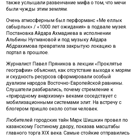
также услышали развенчание мифа о том, что мечи
были чужды этим землям.
Очень атмосферным был перформанс «Мең еллык
сабырлык» / «1000 лет ожидания» в подвале музея.
Постановка Айдара Ахмадиева в исполнении
Альбины Нугмановой и под музыку Айдара
Абдрахимова превратила закрытую локацию в
портал в прошлое.
Журналист Павел Пряников в лекции «Проклятье
географии» объяснил, как отсутствие выхода к морям
и скудность ресурсов сформировали особый
дуализм народов Восточно-Европейской равнины.
Слушатели разбирались, почему стремление к
«природному анархизму» веками соседствует с
мобилизационными системами элит. На встречу с
блогером пришло около сотни человек.
Любителей городских тайн Марк Шишкин провел по
казанскому Гостиному двору, показав масштабы
главного торга XIX века. Самые стойкие отправились