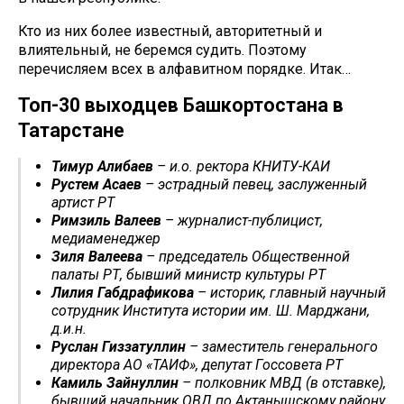
Кто из них более известный, авторитетный и
влиятельный, не беремся судить. Поэтому
перечисляем всех в алфавитном порядке. Итак…
Топ-30 выходцев Башкортостана в
Татарстане
Тимур Алибаев
– и.о. ректора КНИТУ-КАИ
Рустем Асаев
– эстрадный певец, заслуженный
артист РТ
Римзиль Валеев
– журналист-публицист,
медиаменеджер
Зиля Валеева
– председатель Общественной
палаты РТ, бывший министр культуры РТ
Лилия Габдрафикова
– историк, главный научный
сотрудник Института истории им. Ш. Марджани,
д.и.н.
Руслан Гиззатуллин
– заместитель генерального
директора АО «ТАИФ», депутат Госсовета РТ
Камиль Зайнуллин
– полковник МВД (в отставке),
бывший начальник ОВД по Актанышскому району