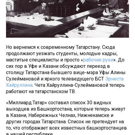
Но вернемся к современному Татарстану. Сюда
продолжают уезжать студенты, молодые кадры,
маститые специалисты и просто «
рабочие руки
». До
сих пор в Уфе и Казани обсуждают переезд в
столицу Татарстана бывшего вице-мэра Уфы Алины
Сулеймановой и яркого телеведущего БСТ
Эрнеста
Хайруллина
. Чета Хайруллина-Сулеймановой теперь
работают на татарстанском ТВ.
«Миллиард.Татар» составил список 30 видных
выходцев из Башкортостана, которые теперь живут
в Казани, Набережных Челнах, Нижнекамске и
других городах Татарстана. Список не претендует на
то, что отображает всех известных башкортостанцев
в нашей республике.