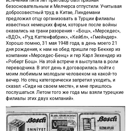
истечении пяти лет приговор был признан
безосновательным и Мелчерса отпустили. Учитывая
добросовестный труд в Китае, Линдемани
предложил отцу организовать в Турции филиалы
известных немецких фирм, которые после войны
оказались на грани разорения - «Бош», «Мерседес»,
«ВДО», «Руд Каттенфабрик», «Кейбл», «Гмейндер».
Хорошо помню, 31 мая 1948 года, в день моего 21
дня рождения, к нам на обед пришли гер Беккер из
компании «Мерседес-Бенц» и гер Карл Зехендер из
«Роберт Бош». На этой встрече я выступала в роли
переводчика. В этот день я договорилась пойти с
моим любимым молодым человеком на какой-то
вечер. Но отец категорически запретил уходить, и
сказал: «Сиди на своем месте», и мне пришлось
послушаться. Летом того же года мы взяли турецкие
филиалы этих двух компаний».