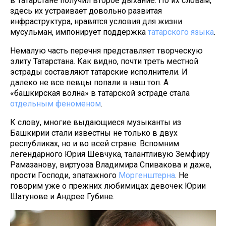
в Татарстане получил второе дыхание. По их словам,
здесь их устраивает довольно развитая
инфраструктура, нравятся условия для жизни
мусульман, импонирует поддержка
татарского языка
.
Немалую часть перечня представляет творческую
элиту Татарстана. Как видно, почти треть местной
эстрады составляют татарские исполнители. И
далеко не все певцы попали в наш топ. А
«башкирская волна» в татарской эстраде стала
отдельным феноменом
.
К слову, многие выдающиеся музыканты из
Башкирии стали известны не только в двух
республиках, но и во всей стране. Вспомним
легендарного Юрия Шевчука, талантливую Земфиру
Рамазанову, виртуоза Владимира Спивакова и даже,
прости Господи, эпатажного
Моргенштерна
. Не
говорим уже о прежних любимицах девочек Юрии
Шатунове и Андрее Губине.