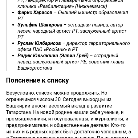
РТ, гендиректор и главврач многопрофильной
клиники «Реабилитация» (Нижнекамск)
Фарис Харисов
– бывший министр образования
РТ
Зульфия Шакирова
– эстрадная певица, автор
песен, народный артист РТ, заслуженный артист
РТ
Руслан Юлбарисов
– директор территориального
офиса ПАО «Росбанк» в РТ
Радик Юльякшин (Элвин Грей)
– эстрадный
певец, заслуженный артист РБ, советник главы
Башкортостана
Пояснение к списку
Безусловно, список можно продолжить. Но
ограничимся числом 30. Сегодня выходцы из
Башкирии вносят весомый вклад в развитие
Татарстана. На новой родине нашли себя ученые, и
промышленники, и госуправленцы, и журналисты, и
предприниматели, и общественные деятели. Кто-то
из них и в родных краях был достаточно успешным, а