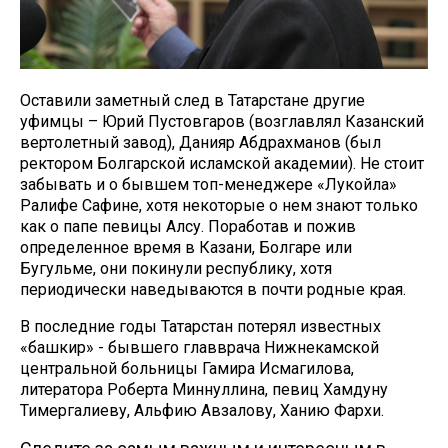
Оставили заметный след в Татарстане другие
уфимцы – Юрий Пустовгаров (возглавлял Казанский
вертолетный завод), Данияр Абдрахманов (был
ректором Болгарской исламской академии). Не стоит
забывать и о бывшем топ-менеджере «Лукойла»
Ралифе Сафине, хотя некоторые о нем знают только
как о папе певицы Алсу. Поработав и пожив
определенное время в Казани, Болгаре или
Бугульме, они покинули республику, хотя
периодически наведываются в почти родные края.
В последние годы Татарстан потерял известных
«башкир» - бывшего главврача Нижнекамской
центральной больницы Гамира Исмагилова,
литератора Роберта Миннуллина, певиц Хамдуну
Тимергалиеву, Альфию Авзалову, Ханию Фархи.