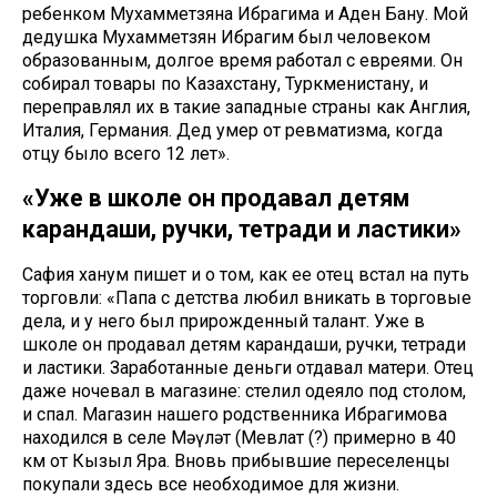
ребенком Мухамметзяна Ибрагима и Аден Бану. Мой
дедушка Мухамметзян Ибрагим был человеком
образованным, долгое время работал с евреями. Он
собирал товары по Казахстану, Туркменистану, и
переправлял их в такие западные страны как Англия,
Италия, Германия. Дед умер от ревматизма, когда
отцу было всего 12 лет».
«Уже в школе он продавал детям
карандаши, ручки, тетради и ластики»
Сафия ханум пишет и о том, как ее отец встал на путь
торговли: «Папа с детства любил вникать в торговые
дела, и у него был прирожденный талант. Уже в
школе он продавал детям карандаши, ручки, тетради
и ластики. Заработанные деньги отдавал матери. Отец
даже ночевал в магазине: стелил одеяло под столом,
и спал. Магазин нашего родственника Ибрагимова
находился в селе Мәүләт (Мевлат (?) примерно в 40
км от Кызыл Яра. Вновь прибывшие переселенцы
покупали здесь все необходимое для жизни.