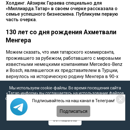
Холдинг. Айзиряк Гараева специально для
«Миллиарда.Татар» в своем очерке рассказала о
семье успешного бизнесмена. Публикуем первую
часть очерка.
130 лет со дня рождения Ахметвали
Менгера
Можем сказать, что имя татарского коммерсанта,
прожившего за рубежом, работавшего с мировыми
известными немецкими компаниями Mercedes-Benz
и Bosch, являвшегося их представителем в Турции,
вернулось на историческую родину Менгера в 90-х
годах.
Мы используем cookie-файлы. Во время посещения сайта
С 1996го по 2004 год при поддержке фонда,
«Татар-информ» вы соглашаетесь на использование файлов
cookie в соответствии с настоящим уведомлением, согласием
возглавляемого дочерью Ахметвали Менгера, в
Подписывайтесь на наш канал в Телеграм!
на
обработку персональных данных
,
Политикой о
Казани было напечатано 23 разных книг. В изданной
персональных данных
и
Политикой конфиденциальности
Подписаться
фондом книге «Татарстан-Турция: культурные
взаимосвязи (1992-2003) (издательство «Тамга»,
Соглашаюсь
2004) деятельность выдающегося бизнесмена
занимает отдельное место. Так же казанским ученым