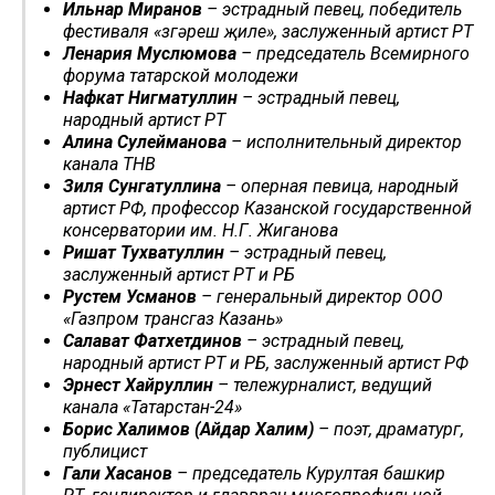
Ильнар Миранов
– эстрадный певец, победитель
фестиваля «Үзгәреш җиле», заслуженный артист РТ
Ленария Муслюмова
– председатель Всемирного
форума татарской молодежи
Нафкат Нигматуллин
– эстрадный певец,
народный артист РТ
Алина Сулейманова
– исполнительный директор
канала ТНВ
Зиля Сунгатуллина
– оперная певица, народный
артист РФ, профессор Казанской государственной
консерватории им. Н.Г. Жиганова
Ришат Тухватуллин
– эстрадный певец,
заслуженный артист РТ и РБ
Рустем Усманов
– генеральный директор ООО
«Газпром трансгаз Казань»
Салават Фатхетдинов
– эстрадный певец,
народный артист РТ и РБ, заслуженный артист РФ
Эрнест Хайруллин
– тележурналист, ведущий
канала «Татарстан-24»
Борис Халимов (Айдар Халим)
– поэт, драматург,
публицист
Гали Хасанов
– председатель Курултая башкир