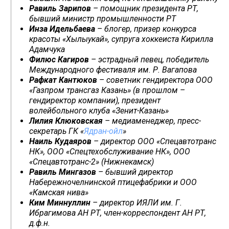
Равиль Зарипов
– помощник президента РТ,
бывший министр промышленности РТ
Инза Идельбаева
– блогер, призер конкурса
красоты «Хылыукай», супруга хоккеиста Кирилла
Адамчука
Филюс Кагиров
– эстрадный певец, победитель
Международного фестиваля им. Р. Вагапова
Рафкат Кантюков
– советник гендиректора ООО
«Газпром трансгаз Казань» (в прошлом –
гендиректор компании), президент
волейбольного клуба «Зенит-Казань»
Лилия Клюковская
– медиаменеджер, пресс-
секретарь ГК «
Ядран-ойл
»
Наиль Кудаяров
– директор ООО «Спецавтотранс
НК», ООО «Спецтехобслуживание НК», ООО
«Спецавтотранс-2» (Нижнекамск)
Равиль Мингазов
– бывший директор
Набережночелнинской птицефабрики и ООО
«Камская нива»
Ким Миннуллин
– директор ИЯЛИ им. Г.
Ибрагимова АН РТ, член-корреспондент АН РТ,
д.ф.н.