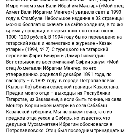
Имре «Әтием Әхмәт Вәли Ибраһим Мәңгәр» («Мой отец
Ахмет Вали Ибрагим Менгер») увидела свет в 1993
году в Стамбуле. Небольшое издание в 32 страницы
можно бесплатно скачать на сайте холдинга, в то же
время у продавцов старых книг оно стоит около
1000-1200 рублей. В 1994 году было переведено на
татарский язык и напечатано в журнале «Казан
утлары» (1994, № 7). С турецкого на татарский
перевели Фарит Бичури и Дамир Гисметдин.
Вот отрывок из воспоминаний Сафии ханум: «Мой
отец Ахметвали Ибрагим Менгер, по его
утверждению, родился 8 декабря 1891 года, по
паспорту – в 1892 году, в городе Петропавловск
(Кызыл Яр) вблизи северной границы Казахстана.
Предки моего отца – выходцы из Республики
Татарстан, из Заказанья, а если быть точнее, из села
Менгер. Корни моей матери из села Сабабаш
Казанской губернии. Мы не знаем точно, кто из
предков отца уехал в Сибирь, но известно, что
дедушка Мухамметзян Ибрагим обосновался в
Петропавловске. Отец был последним тринадцатым