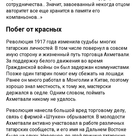
сотрудничества... Значит, завоеванный некогда отцом
авторитет все еще хранится в памяти его
компаньонов…»
Побег от красных
Революция 1917 года изменила судьбы многих
татарских личностей. В том числе повернул в совсем
иную сторону и жизненный путь торговца Ахметвали.
За поддержку белого движения во время
Гражданской войны он был задержан коммунистами.
Позже один татарин помог ему сбежать на лошади.
Ранее он много работал в Монголии и Китае, поэтому
хорошо знал местность, к тому же, мастерски
держался в седле. Одним словом, поймать
Ахметвали никому не удалось.
Революция нанесла большой вред торговому делу,
связь с фирмой «Штукен» обрывается. В молодости
Ахметвали активно участвовал в работе различных
татарских сообществ, и его имя на Дальнем Востоке
было на слуху. Наверное, по этой причине татарские