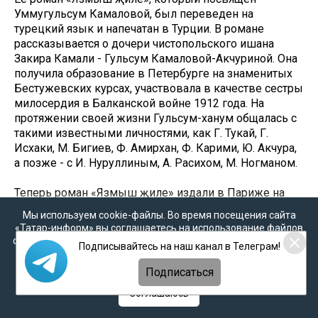
Уммугульсум Камаловой, был переведен на
турецкий язык и напечатан в Турции. В романе
рассказывается о дочери чистопольского ишана
Закира Камали - Гульсум Камаловой-Акчуриной. Она
получила образование в Петербурге на знаменитых
Бестужевских курсах, участвовала в качестве сестры
милосердия в Балканской войне 1912 года. На
протяжении своей жизни Гульсум-ханум общалась с
такими известными личностями, как Г. Тукай, Г.
Исхаки, М. Бигиев, Ф. Амирхан, Ф. Карими, Ю. Акчура,
а позже - с И. Нуруллиным, А. Расихом, М. Ногманом.
Теперь роман «Язмыш җиле» издали в Париже на
французском языке.
Мы используем cookie-файлы. Во время посещения сайта
«Татар-информ» вы соглашаетесь на использование файлов
10. Миляуша Таминдарова -
cookie в соответствии с настоящим уведомлением, согласием
Подписывайтесь на наш канал в Телеграм!
руководитель Государственного
на
обработку персональных данных
,
Политикой о
персональных данных
и
Политикой конфиденциальности
Подписаться
камерного хора РТ, певица, хоровой
дирижер
Соглашаюсь