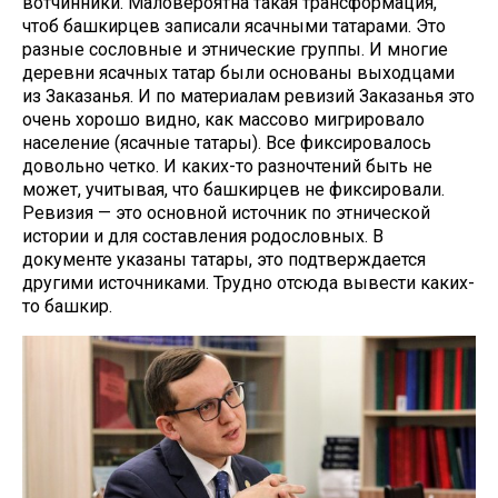
вотчинники. Маловероятна такая трансформация,
чтоб башкирцев записали ясачными татарами. Это
разные сословные и этнические группы. И многие
деревни ясачных татар были основаны выходцами
из Заказанья. И по материалам ревизий Заказанья это
очень хорошо видно, как массово мигрировало
население (ясачные татары). Все фиксировалось
довольно четко. И каких-то разночтений быть не
может, учитывая, что башкирцев не фиксировали.
Ревизия — это основной источник по этнической
истории и для составления родословных. В
документе указаны татары, это подтверждается
другими источниками. Трудно отсюда вывести каких-
то башкир.