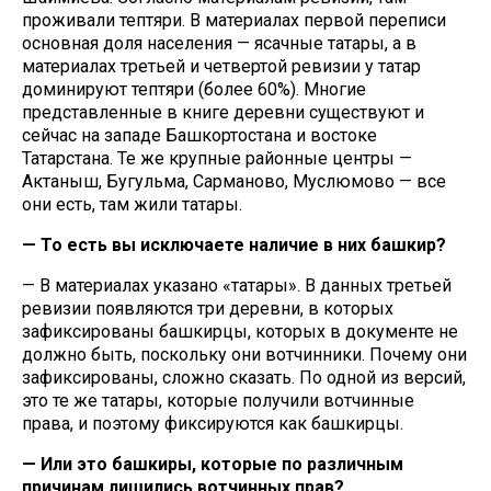
проживали тептяри. В материалах первой переписи
основная доля населения — ясачные татары, а в
материалах третьей и четвертой ревизии у татар
доминируют тептяри (более 60%). Многие
представленные в книге деревни существуют и
сейчас на западе Башкортостана и востоке
Татарстана. Те же крупные районные центры —
Актаныш, Бугульма, Сарманово, Муслюмово — все
они есть, там жили татары.
— То есть вы исключаете наличие в них башкир?
— В материалах указано «татары». В данных третьей
ревизии появляются три деревни, в которых
зафиксированы башкирцы, которых в документе не
должно быть, поскольку они вотчинники. Почему они
зафиксированы, сложно сказать. По одной из версий,
это те же татары, которые получили вотчинные
права, и поэтому фиксируются как башкирцы.
— Или это башкиры, которые по различным
причинам лишились вотчинных прав?