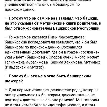
ученые считают, что он был башкиром по
происхождению.
— Потому что он сам не раз заявлял, что башкир,
на это указывают метрические книги родителей, и
был отцом-основателем Башкирской Республики.
— То же самое касается Ризы Фахретдинова:
башкирские исследователи заявляют, что и он был
башкиром по происхождению. Сохранился
единственный документ, где он в графе «сословие»
указывает «башкирец». Споров очень много: насчет
Галимжана Ибрагимова, Карима Хакимова, Мутиных
(Ильдархан и Мухтар).
— Почему бы это не могло быть башкирским
шежере?
— Два первых человека [основатели рода], которые
они приписывают к башкирам, документально не
подтверждаются — на основе ревизий. Мы говорим
не о том, кем себя самоидентифицировал, а о том,