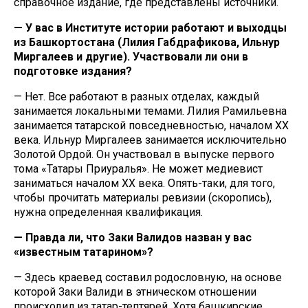
справочное издание, где представлены источники.
— У вас в Институте истории работают и выходцы
из Башкортостана (Лилия Габдрафикова, Ильнур
Миргалеев и другие). Участвовали ли они в
подготовке издания?
— Нет. Все работают в разных отделах, каждый
занимается локальными темами. Лилия Рамильевна
занимается татарской повседневностью, началом XX
века. Ильнур Миргалеев занимается исключительно
Золотой Ордой. Он участвовал в выпуске первого
тома «Татары Приуралья». Не может медиевист
заниматься началом XX века. Опять-таки, для того,
чтобы прочитать материалы ревизии (скоропись),
нужна определенная квалификация.
— Правда ли, что Заки Валидов назван у вас
«известным татарином»?
— Здесь краевед составил родословную, на основе
которой Заки Валиди в этническом отношении
происходил из татар-тептярей. Хотя башкирские