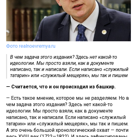
Фото realnoevremya.ru
В чем задача этого издания? Здесь нет какой-то
идеологии. Мы просто взяли, как в документе
написано, так и написали. Если написано «служилый
татарин» или «служилый мещеряк», мы так и пишем
— Считается, что и он происходил из башкир.
— Есть такое мнение, которое мы не разделяем. Но в
чем задача этого издания? Здесь нет какой-то
идеологии. Мы просто взяли, как в документе
написано, так и написали. Если написано «служилый
татарин» или «служилый мещеряк», мы так и пишем.
А это очень большой хронологический охват — почти
весь XVIII век (1722—1822). И здесь зафиксированы