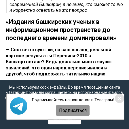
современной Башкирии, я не знаю, кто сможет точно
и корректно ответить на этот вопрос
«Издания башкирских ученых в
информационном пространстве до
последнего времени доминировали»
— Соответствуют ли, на ваш взгляд, реальной
картине результаты Переписи-2010 в
Башкортостане? Ведь довольно много звучит
заявлений, что один народ переписывался в
другой, чтоб поддержать титульную нацию.
— Этим должны заниматься социологи. По
Мы используем cookie-файлы. Во время посещения сайта
материалам ревизий XVIII века невозможно
«Татар-информ» вы соглашаетесь на использование файлов
вычислить, сколько должно быть татар и башкир. Я
cookie в соответствии с настоящим уведомлением, согласием
Подписывайтесь на наш канал в Телеграм!
могу лишь сказать, сколько было по материалам
на
обработку персональных данных
,
Политикой о
персональных данных
и
Политикой конфиденциальности
первой или второй ревизии. А сколько реально в
Подписаться
современной Башкирии, я не знаю, кто сможет точно
Соглашаюсь
и корректно ответить на этот вопрос.