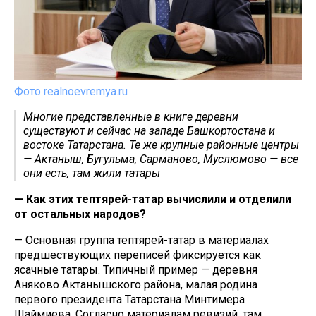
Фото realnoevremya.ru
Многие представленные в книге деревни
существуют и сейчас на западе Башкортостана и
востоке Татарстана. Те же крупные районные центры
— Актаныш, Бугульма, Сарманово, Муслюмово — все
они есть, там жили татары
— Как этих тептярей-татар вычислили и отделили
от остальных народов?
— Основная группа тептярей-татар в материалах
предшествующих переписей фиксируется как
ясачные татары. Типичный пример — деревня
Аняково Актанышского района, малая родина
первого президента Татарстана Минтимера
Шаймиева. Согласно материалам ревизий, там