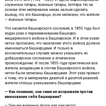
служилые татары, ясачные татары, тептяри. Но на
основе этих материалов никак нельзя сделать
вывод, что это башкирцы, если написано, что жители
— ясачные татары.
Что касается башкирского сословия, в 1855 году был
издан указ о переименовании Башкиро-
мещерякского войска в Башкирское. И в этом указе
четко прописано, что население этого войска должно
именоваться башкирцами. И только в
исключительных случаях можно указывать их
добашкирское сословное и этническое
происхождение. И после 1855 года практически все
жители, входившие в состав Башкирского войска,
четко были записаны башкирцами. Этот указ привел
к тому, что в материалах девятой и десятой ревизий
жители сплошь указывались башкирцами.
— Как понимаю, они сами не возражали против
именования себя башкирами?
— Они же военные люди, как они могут