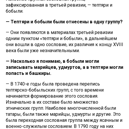
зафиксированная в третьей ревизии, — тептяри и
бобыли.
— Тептяри и бобыли были отнесены в одну группу?
— Они появляются в материалах третьей ревизии
одним пунктом «тептяри и бобыли», в дальнейшем
они вошли в одно сословие, их различия к концу XVIII
века были уже незначительными.
— Насколько я понимаю, в бобыли могли
записывать марийцев, удмуртов, а в тептяри могли
попасть и башкиры.
— В 1740-е годы была проведена перепись
тептярско-бобыльских групп, с того времени
начинается формирование этого сословия.
Изначально в их составе было множество
этнических групп. Наиболее многочисленной были
татары, были также марийцы, удмурты и другие. Это
была переходная сословная группа между ясачным и
военно-служилым сословием. В 1790 году на них