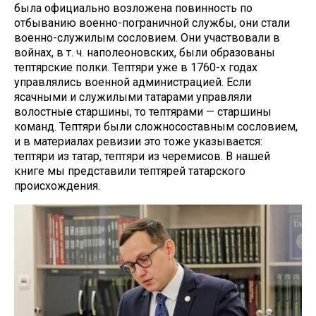
была официально возложена повинность по
отбыванию военно-пограничной службы, они стали
военно-служилым сословием. Они участвовали в
войнах, в т. ч. наполеоновских, были образованы
тептярские полки. Тептяри уже в 1760-х годах
управлялись военной администрацией. Если
ясачными и служилыми татарами управляли
волостные старшины, то тептярами — старшины
команд. Тептяри были сложносоставным сословием,
и в материалах ревизии это тоже указывается:
тептяри из татар, тептяри из черемисов. В нашей
книге мы представили тептярей татарского
происхождения.