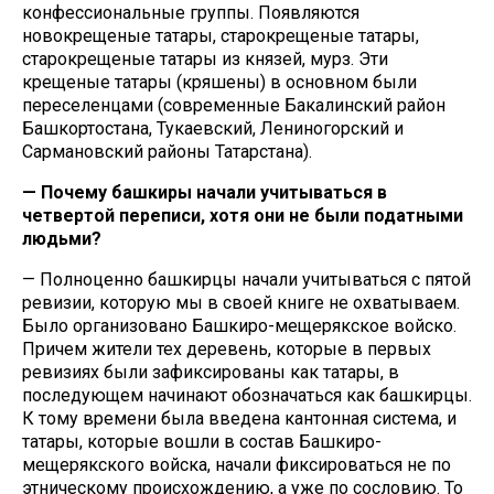
конфессиональные группы. Появляются
новокрещеные татары, старокрещеные татары,
старокрещеные татары из князей, мурз. Эти
крещеные татары (кряшены) в основном были
переселенцами (современные Бакалинский район
Башкортостана, Тукаевский, Лениногорский и
Сармановский районы Татарстана).
— Почему башкиры начали учитываться в
четвертой переписи, хотя они не были податными
людьми?
— Полноценно башкирцы начали учитываться с пятой
ревизии, которую мы в своей книге не охватываем.
Было организовано Башкиро-мещерякское войско.
Причем жители тех деревень, которые в первых
ревизиях были зафиксированы как татары, в
последующем начинают обозначаться как башкирцы.
К тому времени была введена кантонная система, и
татары, которые вошли в состав Башкиро-
мещерякского войска, начали фиксироваться не по
этническому происхождению, а уже по сословию. То