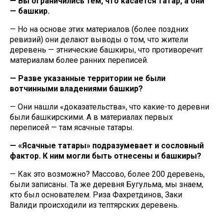
— Вы ограничились тем, что касается татар, а они
— башкир.
— Но на основе этих материалов (более поздних
ревизий) они делают выводы о том, что жители
деревень — этнические башкиры, что противоречит
материалам более ранних переписей.
— Разве указанные территории не были
вотчинными владениями башкир?
— Они нашли «доказательства», что какие-то деревни
были башкирскими. А в материалах первых
переписей — там ясачные татары.
— «Ясачные татары» подразумевает и сословный
фактор. К ним могли быть отнесены и башкиры?
— Как это возможно? Массово, более 200 деревень,
были записаны. Та же деревня Бугульма, мы знаем,
кто был основателем. Риза Фахретдинов, Заки
Валиди происходили из тептярских деревень.