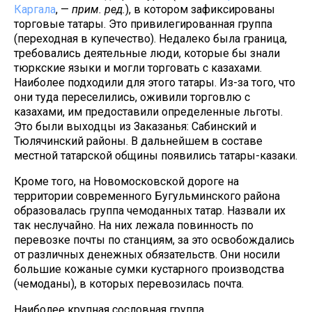
Каргала
, —
прим. ред.
), в котором зафиксированы
торговые татары. Это привилегированная группа
(переходная в купечество). Недалеко была граница,
требовались деятельные люди, которые бы знали
тюркские языки и могли торговать с казахами.
Наиболее подходили для этого татары. Из-за того, что
они туда переселились, оживили торговлю с
казахами, им предоставили определенные льготы.
Это были выходцы из Заказанья: Сабинский и
Тюлячинский районы. В дальнейшем в составе
местной татарской общины появились татары-казаки.
Кроме того, на Новомосковской дороге на
территории современного Бугульминского района
образовалась группа чемоданных татар. Назвали их
так неслучайно. На них лежала повинность по
перевозке почты по станциям, за это освобождались
от различных денежных обязательств. Они носили
большие кожаные сумки кустарного производства
(чемоданы), в которых перевозилась почта.
Наиболее крупная сословная группа,