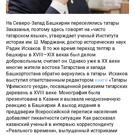
На Северо-Запад Башкирии переселялись татары
Заказанья, поэтому здесь говорят на «чисто
татарском языке», утверждает ученый Института
истории им. Ш. Марджани, доктор исторических наук
Радик Исхаков. В то же время переход тептяр в
башкиры в XVIII—XIX веках был делом
добровольным, считает он. Однако уже в XX веке
многие жители востока Татарстана и запада
Башкортостана обратно вернулись в татары. Исхаков
выступил ответственным редактором
книги
«Татары
Уфимского уезда», посвященной ревизиям татарских
деревень в XVIII веке. Монография была
презентована в Казани и вызвала неоднозначную
реакцию в Башкирии. А выход издания в
преддверии Всероссийской переписи населения
добавляет пикантности ситуации. Как рассказал
казанский ученый в интервью корреспонденту
«Реального времени», выпущенный историками