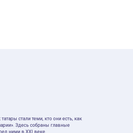
атары стали теми, кто они есть, как
нарии». Здесь собраны главные
ред ними в XXI веке.