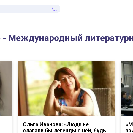
е - Международный литератур
Ольга Иванова: «Люди не
«М
слагали бы легенды о ней, будь
за