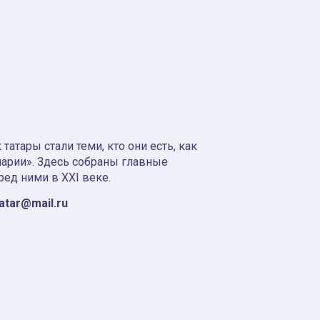
атары стали теми, кто они есть, как
нарии». Здесь собраны главные
ред ними в XXI веке.
tatar@mail.ru