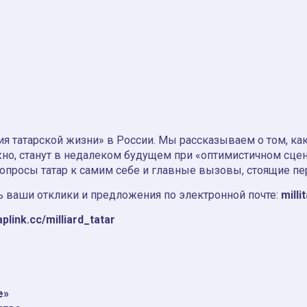
я татарской жизни» в России. Мы рассказываем о том, как т
но, станут в недалеком будущем при «оптимистичном сце
вопросы татар к самим себе и главные вызовы, стоящие пе
 ваши отклики и предложения по электронной почте:
milli
aplink.cc/milliard_tatar
e»