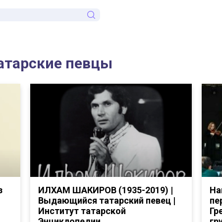
татарские певцы
з
ИЛХАМ ШАКИРОВ (1935-2019) |
На
Выдающийся татарский певец |
пе
Институт татарской
Гр
Энциклопедии
гр