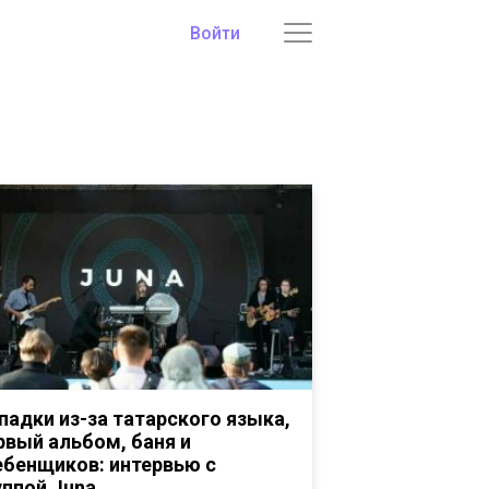
Войти
падки из-за татарского языка,
рвый альбом, баня и
ебенщиков: интервью с
уппой Juna