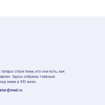
атары стали теми, кто они есть, как
нарии». Здесь собраны главные
ред ними в XXI веке.
tatar@mail.ru