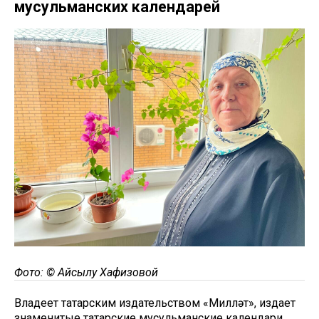
мусульманских календарей
Фото: © Айсылу Хафизовой
Владеет татарским издательством «Милләт», издает
знаменитые татарские мусульманские календари.