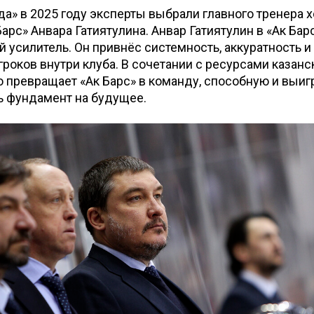
да» в 2025 году эксперты выбрали главного тренера 
арс» Анвара Гатиятулина. Анвар Гатиятулин в «Ак Бар
й усилитель. Он привнёс системность, аккуратность и
роков внутри клуба. В сочетании с ресурсами казанс
о превращает «Ак Барс» в команду, способную и выиг
ь фундамент на будущее.