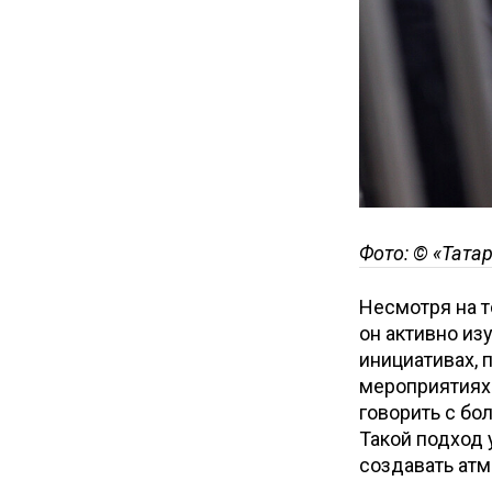
Фото: © «Тата
Несмотря на т
он активно из
инициативах, 
мероприятиях.
говорить с бо
Такой подход 
создавать атм