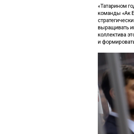
«Татарином го
команды «Ак Б
стратегически
выращивать иг
коллектива эт
и формироват