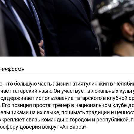
р-информ»
о, что большую часть жизни Гатиятулин жил в Челяби
учает татарский язык. Он участвует в локальных куль
поддерживает использование татарского в клубной ср
 Его позиция проста: тренер в национальном клубе 
лельщиками на их языке, понимать традиции и ценнос
укрепляет связь команды с городом и республикой, 
осферу доверия вокруг «Ак Барса».