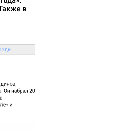
года».
Также в
ереди
тдинов,
. Он набрал 20
в
те» и