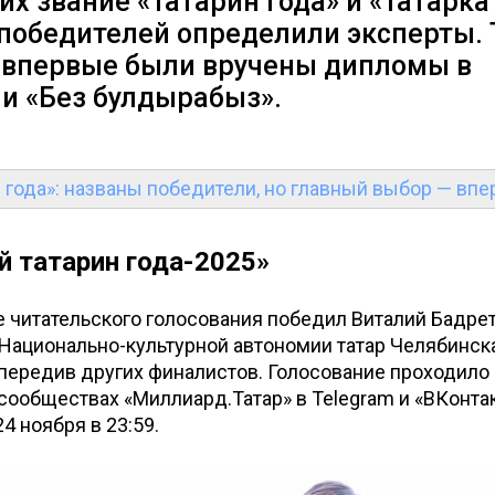
х звание «Татарин года» и «Татарка 
 победителей определили эксперты. 
у впервые были вручены дипломы в
и «Без булдырабыз».
 года»: названы победители, но главный выбор — вп
 татарин года-2025»
 читательского голосования победил Виталий Бадре
Национально-культурной автономии татар Челябинска
опередив других финалистов. Голосование проходило 
ообществах «Миллиард.Татар» в Telegram и «ВКонтак
4 ноября в 23:59.