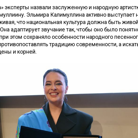
а» эксперты назвали заслуженную и народную артистк
муллиину. Эльмира Калимуллина активно выступает н
кивая, что национальная культура должна быть живой
Она адаптирует звучание так, чтобы оно было понят
 при этом сохраняло особенности народного песенног
противопоставлять традицию современности, а иска
цены и корней.