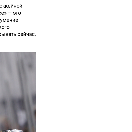
хоккейной
се» — это
 умение
кого
рывать сейчас,