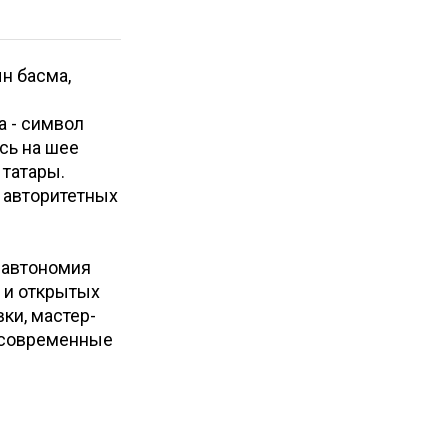
н басма,
а - символ
сь на шее
 татары.
 авторитетных
 автономия
 и открытых
ки, мастер-
я современные