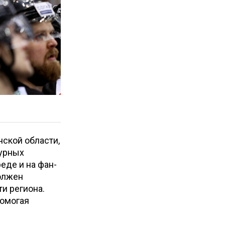
нской области,
турных
еде и на фан-
должен
ти региона.
помогая