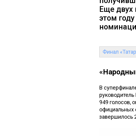
получивши
Еще двух
этом год
номинаци
Финал «Татар
«Народный
В суперфинале
руководитель 
949 голосов, 
официальных с
завершилось 2