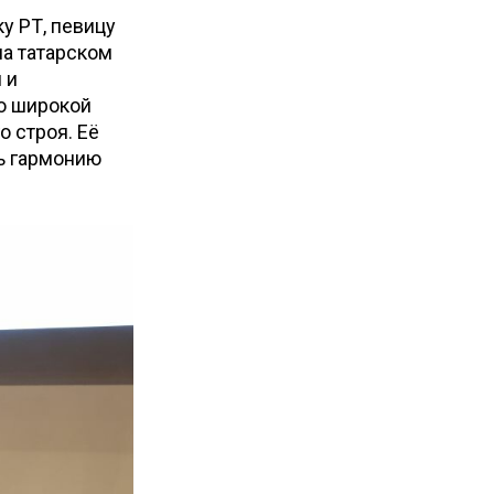
у РТ, певицу
а татарском
 и
но широкой
о строя. Её
ть гармонию