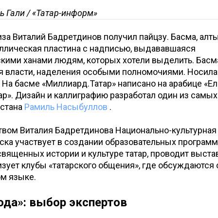
ь Гали / «Татар-информ»
иза Виталий Бадретдинов получил пайцзу. Басма, алты
аллическая пластина с надписью, выдававшаяся
кими ханами людям, которых хотели выделить. Басм
я власти, наделения особыми полномочиями. Носила
. На басме «Миллиард.Татар» написано на арабице «Ел
р». Дизайн и каллиграфию разработал один из самых
рстана
Рамиль Насыбуллов
.
твом Виталия Бадретдинова Национально-культурная
ска участвует в создании образовательных программ
священных истории и культуре татар, проводит выстав
изует клубы «татарского общения», где обсуждаютс
ом языке.
ода»: выбор экспертов