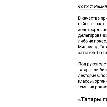
Фото: © Рамил
В качестве пр
пайцза — мет
золотоордынс
делегировани
либо на поясе
Миллиард.Тата
хаттатов Тата
Под руководс
татар Челябин
лекториев, по
классы, орган
темы на родн
«Татары г