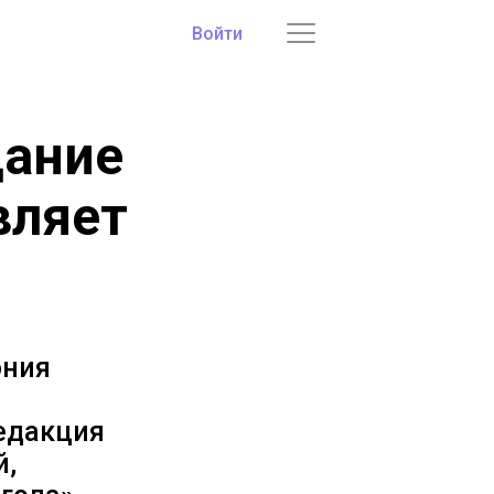
Войти
дание
вляет
ония
редакция
й,