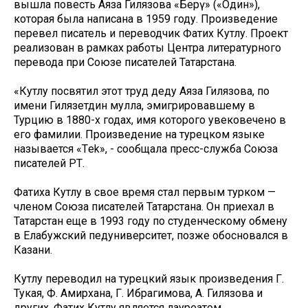
вышла повесть Аяза Гилязова «Берәү» («Один»),
которая была написана в 1959 году. Произведение
перевел писатель и переводчик Фатих Кутлу. Проект
реализован в рамках работы Центра литературного
перевода при Союзе писателей Татарстана.
«Кутлу посвятил этот труд деду Аяза Гилязова, по
имени Гилязетдин мулла, эмигрировавшему в
Турцию в 1880-х годах, имя которого увековечено в
его фамилии. Произведение на турецком языке
называется «Тek», - сообщала пресс-служба Союза
писателей РТ.
Фатиха Кутлу в свое время стал первым турком —
членом Союза писателей Татарстана. Он приехал в
Татарстан еще в 1993 году по студенческому обмену
в Елабужский педуниверситет, позже обосновался в
Казани.
Кутлу переводил на турецкий язык произведения Г.
Тукая, Ф. Амирхана, Г. Ибрагимова, А. Гилязова и
других. Фатих Кутлу является лауреатом