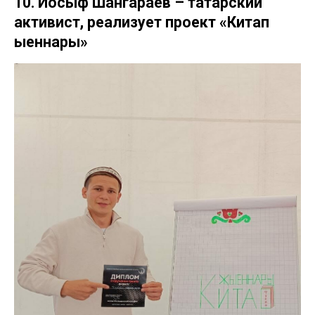
10. Йосыф Шангараев – татарский
активист, реализует проект «Китап
җыеннары»