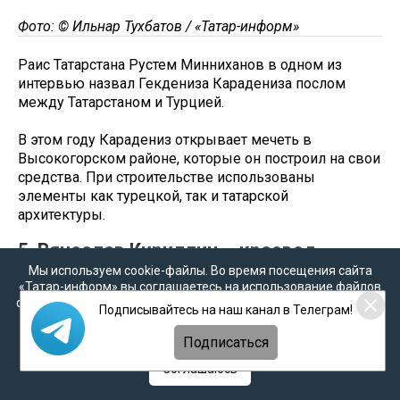
Фото: © Ильнар Тухбатов / «Татар-информ»
Раис Татарстана Рустем Минниханов в одном из
интервью назвал Гекдениза Карадениза послом
между Татарстаном и Турцией.
В этом году Карадениз открывает мечеть в
Высокогорском районе, которые он построил на свои
средства. При строительстве использованы
элементы как турецкой, так и татарской
архитектуры.
5. Вячеслав Кириллин – краевед,
Мы используем cookie-файлы. Во время посещения сайта
популяризатор научных знаний
«Татар-информ» вы соглашаетесь на использование файлов
cookie в соответствии с настоящим уведомлением, согласием
Подписывайтесь на наш канал в Телеграм!
на
обработку персональных данных
,
Политикой о
персональных данных
и
Политикой конфиденциальности
Подписаться
Соглашаюсь