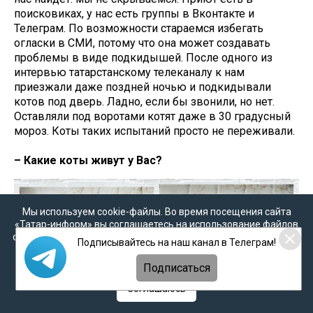
поисковиках, у нас есть группы в Вконтакте и
Телеграм. По возможности стараемся избегать
огласки в СМИ, потому что она может создавать
проблемы в виде подкидышей. После одного из
интервью татарстанскому телеканалу к нам
приезжали даже поздней ночью и подкидывали
котов под дверь. Ладно, если бы звонили, но нет.
Оставляли под воротами котят даже в 30 градусный
мороз. Коты таких испытаний просто не переживали.
– Какие коты живут у Вас?
Мы используем cookie-файлы. Во время посещения сайта
«Татар-информ» вы соглашаетесь на использование файлов
cookie в соответствии с настоящим уведомлением, согласием
Подписывайтесь на наш канал в Телеграм!
на
обработку персональных данных
,
Политикой о
персональных данных
и
Политикой конфиденциальности
Подписаться
Соглашаюсь