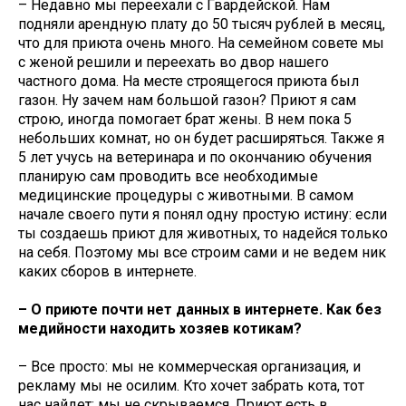
– Недавно мы переехали с Гвардейской. Нам
подняли арендную плату до 50 тысяч рублей в месяц,
что для приюта очень много. На семейном совете мы
с женой решили и переехать во двор нашего
частного дома. На месте строящегося приюта был
газон. Ну зачем нам большой газон? Приют я сам
строю, иногда помогает брат жены. В нем пока 5
небольших комнат, но он будет расширяться. Также я
5 лет учусь на ветеринара и по окончанию обучения
планирую сам проводить все необходимые
медицинские процедуры с животными. В самом
начале своего пути я понял одну простую истину: если
ты создаешь приют для животных, то надейся только
на себя. Поэтому мы все строим сами и не ведем ник
каких сборов в интернете.
– О приюте почти нет данных в интернете. Как без
медийности находить хозяев котикам?
– Все просто: мы не коммерческая организация, и
рекламу мы не осилим. Кто хочет забрать кота, тот
нас найдет: мы не скрываемся. Приют есть в