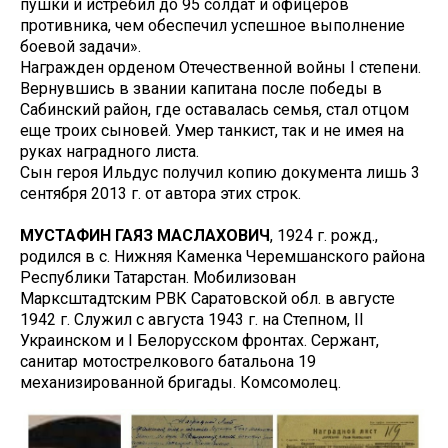
пушки и истребил до 95 солдат и офицеров
противника, чем обеспечил успешное выполнение
боевой задачи».
Награжден орденом Отечественной войны I степени.
Вернувшись в звании капитана после победы в
Сабинский район, где оставалась семья, стал отцом
еще троих сыновей. Умер танкист, так и не имея на
руках наградного листа.
Сын героя Ильдус получил копию документа лишь 3
сентября 2013 г. от автора этих строк.
МУСТАФИН ГАЯЗ МАСЛАХОВИЧ
, 1924 г. рожд.,
родился в с. Нижняя Каменка Черемшанского района
Республики Татарстан. Мобилизован
Марксштадтским РВК Саратовской обл. в августе
1942 г. Служил с августа 1943 г. на Степном, II
Украинском и I Белорусском фронтах. Сержант,
санитар мотострелкового батальона 19
механизированной бригады. Комсомолец.