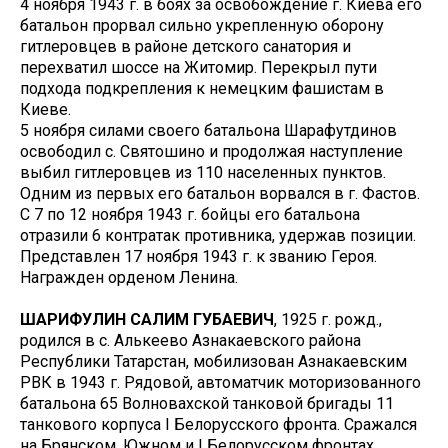
4 ноября 1943 г. в боях за освобождение г. Киева его
батальон прорвал сильно укрепленную оборону
гитлеровцев в районе детского санатория и
перехватил шоссе на Житомир. Перекрыл пути
подхода подкрепления к немецким фашистам в
Киеве.
5 ноября силами своего батальона Шарафутдинов
освободил с. Святошино и продолжая наступление
выбил гитлеровцев из 110 населенных пунктов.
Одним из первых его батальон ворвался в г. Фастов.
С 7 по 12 ноября 1943 г. бойцы его батальона
отразили 6 контратак противника, удержав позиции.
Представлен 17 ноября 1943 г. к званию Героя.
Награжден орденом Ленина.
ШАРИФУЛИН САЛИМ ГУБАЕВИЧ
, 1925 г. рожд.,
родился в с. Алькеево Азнакаевского района
Республики Татарстан, мобилизован Азнакаевским
РВК в 1943 г. Рядовой, автоматчик моторизованного
батальона 65 Волновахской танковой бригады 11
танкового корпуса I Белорусского фронта. Сражался
на Брянском, Южном и I Белорусском фронтах.