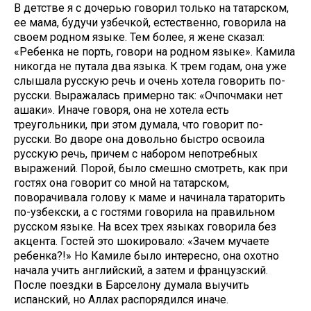
В детстве я с дочерью говорил только на татарском,
ее мама, будучи узбечкой, естественно, говорила на
своем родном языке. Тем более, я жене сказал:
«Ребенка не порть, говори на родном языке». Камила
никогда не путала два языка. К трем годам, она уже
слышала русскую речь и очень хотела говорить по-
русски. Выражалась примерно так: «Очпочмаки нет
ашаки». Иначе говоря, она не хотела есть
треугольники, при этом думала, что говорит по-
русски. Во дворе она довольно быстро освоила
русскую речь, причем с набором непотребных
выражений. Порой, было смешно смотреть, как при
гостях она говорит со мной на татарском,
поворачивала голову к маме и начинала тараторить
по-узбекски, а с гостями говорила на правильном
русском языке. На всех трех языках говорила без
акцента. Гостей это шокировало: «Зачем мучаете
ребенка?!» Но Камиле было интересно, она охотно
начала учить английский, а затем и французский.
После поездки в Барселону думала выучить
испанский, но Аллах распорядился иначе.