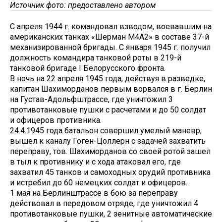
Источник фото: предоставлено автором
С апреля 1944 г. командовал взводом, воевавшим на
американских танках «Шерман М4А2» в составе 37-й
механизированной бригады. С января 1945 г. получил
должность командира танковой роты в 219-й
танковой бригаде I Белорусского фронта.
В ночь на 22 апреля 1945 года, действуя в разведке,
капитан Шахиморданов первым ворвался в г. Берлин
на Густав-Адольфштрассе, где уничтожил 3
противотанковые пушки с расчетами и до 50 солдат
и офицеров противника.
24.4.1945 года батальон совершил умелый маневр,
вышел к каналу Гоген-Цоллерн с задачей захватить
переправу, тов. Шахиморданов со своей ротой зашел
в тыл к противнику и с хода атаковал его, где
захватил 45 танков и самоходных орудий противника
и истребил до 60 немецких солдат и офицеров.
1 мая на Берлинштрассе в бою за переправу
действовал в передовом отряде, где уничтожил 4
противотанковые пушки, 2 зенитные автоматические