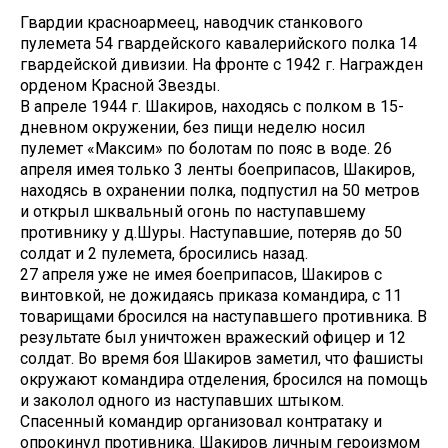
Гвардии красноармеец, наводчик станкового
пулемета 54 гвардейского кавалерийского полка 14
гвардейской дивизии. На фронте с 1942 г. Награжден
орденом Красной Звезды.
В апреле 1944 г. Шакиров, находясь с полком в 15-
дневном окружении, без пищи неделю носил
пулемет «Максим» по болотам по пояс в воде. 26
апреля имея только 3 ленты боеприпасов, Шакиров,
находясь в охранении полка, подпустил на 50 метров
и открыл шквальный огонь по наступавшему
противнику у д.Шуры. Наступавшие, потеряв до 50
солдат и 2 пулемета, бросились назад.
27 апреля уже не имея боеприпасов, Шакиров с
винтовкой, не дожидаясь приказа командира, с 11
товарищами бросился на наступавшего противника. В
результате был уничтожен вражеский офицер и 12
солдат. Во время боя Шакиров заметил, что фашисты
окружают командира отделения, бросился на помощь
и заколол одного из наступавших штыком.
Спасенный командир организовал контратаку и
опрокинул противника. Шакиров личным героизмом