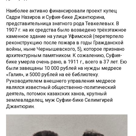
Наиболее активно финансировали проект купец
Садри Назиров и Суфия-бике Джантюрина,
представительница знатного рода Тевкелевых. В
1907 г. на их средства было возведено трёхэтажное
каменное здание на улице Уфимской (перетерпело
реконструкцию после пожара в годы Гражданской
войны, ныне Чернышевского, 5), которое признано
архитектурным памятником. К сожалению, Суфия-
бике умерла очень рано, в 1911 г., всего в 37 лет. Ею
были завещаны 10 000 рублей на нужды медресе
«Галия», и 5000 рублей на её библиотеку.
Руководителем внешнего управления медресе
являлся известный общественно-политический
деятель, потомок казахских ханов, крупный
землевладелец, муж Суфии-бике Селимгирей
Джантюрин.