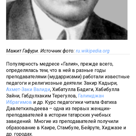
Мажит Гафури. Источник фото:
ru.wikipedia.org
Популярность медресе «Галия», прежде всего,
определялась тем, что в ней в разные годы
преподавателями (мударрисами) работали известные
педагоги и религиозные деятели: Закир Кадыри,
Ахмет‑Заки Валиди
, Хибатулла Бадиги, Хабибулла
Зайни, Габдулхаким Терегулов,
Галимджан
Ибрагимов
и др. Курс педагогики читала Фатиха
Давлеткильдеева – одна из первых женщин-
преподавателей в истории татарских учебных
заведений. Многие из преподавателей получили
образование в Каире, Стамбуле, Бейруте, Хиджазе и
др. городах.