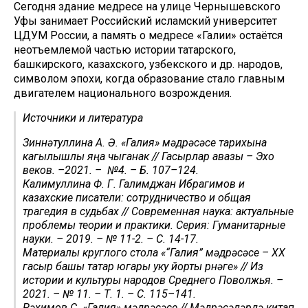
Сегодня здание медресе на улице Чернышевского
Уфы занимает Российский исламский университет
ЦДУМ России, а память о медресе «Галии» остаётся
неотъемлемой частью истории татарского,
башкирского, казахского, узбекского и др. народов,
символом эпохи, когда образование стало главным
двигателем национального возрождения.
Источники и литература
Зиннәтуллина А. Ә. «Галия» мәдрәсәсе тарихына
кагылышлы яңа чыганак // Гасырлар авазы – Эхо
веков. –2021. – №4. – Б. 107–124.
Калимуллина Ф. Г. Галимджан Ибрагимов и
казахские писатели: сотрудничество и общая
трагедия в судьбах // Современная наука: актуальные
проблемы теории и практики. Серия: Гуманитарные
науки. – 2019. – № 11-2. – С. 14-17.
Материалы круглого стола «“Галия” мәдрәсәсе – ХХ
гасыр башы татар югары уку йорты үрнәге» // Из
истории и культуры народов Среднего Поволжья. –
2021. – № 11. – Т. 1. – С. 115–141.
Рәхимов С. «Галия» мәдрәсәсе // Мәдрәсәләрдә китап