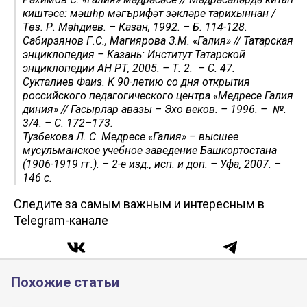
киштәсе: мәшһүр мәгърифәт үзәкләре тарихыннан /
Төз. Р. Мәһдиев. – Казан, 1992. – Б. 114-128.
Сабирзянов Г.С., Магиярова З.М. «Галия» // Татарская
энциклопедия – Казань: Институт Татарской
энциклопедии АН РТ, 2005. – Т. 2. – С. 47.
Сукталиев Фаиз. К 90-летию со дня открытия
российского педагогического центра «Медресе Галия
диния» // Гасырлар авазы – Эхо веков. – 1996. – №.
3/4. – С. 172–173.
Тузбекова Л. С. Медресе «Галия» – высшее
мусульманское учебное заведение Башкортостана
(1906-1919 гг.). – 2-е изд., исп. и доп. – Уфа, 2007. –
146 с.
Следите за самым важным и интересным в
Telegram-канале
Похожие статьи