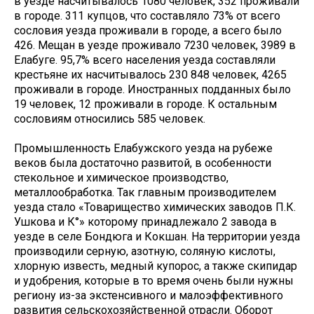
в уезде насчитывалось 1080 человек, 352 проживали
в городе. 311 купцов, что составляло 73% от всего
сословия уезда проживали в городе, а всего было
426. Мещан в уезде проживало 7230 человек, 3989 в
Елабуге. 95,7% всего населения уезда составляли
крестьяне их насчитывалось 230 848 человек, 4265
проживали в городе. Иностранных подданных было
19 человек, 12 проживали в городе. К остальным
сословиям относились 585 человек.
Промышленность Елабужского уезда на рубеже
веков была достаточно развитой, в особенности
стекольное и химическое производство,
металлообработка. Так главным производителем
уезда стало «Товарищество химических заводов П.К.
Ушкова и К°» которому принадлежало 2 завода в
уезде в селе Бондюга и Кокшан. На территории уезда
производили серную, азотную, соляную кислоты,
хлорную известь, медный купорос, а также скипидар
и удобрения, которые в то время очень были нужны
региону из-за экстенсивного и малоэффективного
развития сельскохозяйственной отрасли. Оборот