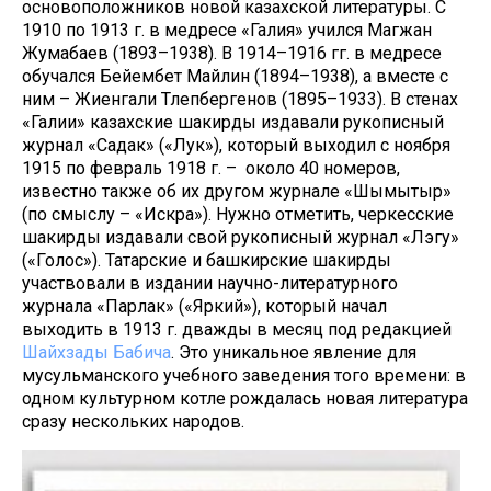
основоположников новой казахской литературы. С
1910 по 1913 г. в медресе «Галия» учился Магжан
Жумабаев (1893–1938). В 1914–1916 гг. в медресе
обучался Бейембет Майлин (1894–1938), а вместе с
ним – Жиенгали Тлепбергенов (1895–1933). В стенах
«Галии» казахские шакирды издавали рукописный
журнал «Садак» («Лук»), который выходил с ноября
1915 по февраль 1918 г. – около 40 номеров,
известно также об их другом журнале «Шымытыр»
(по смыслу – «Искра»). Нужно отметить, черкесские
шакирды издавали свой рукописный журнал «Лэгу»
(«Голос»). Татарские и башкирские шакирды
участвовали в издании научно-литературного
журнала «Парлак» («Яркий»), который начал
выходить в 1913 г. дважды в месяц под редакцией
Шайхзады Бабича
. Это уникальное явление для
мусульманского учебного заведения того времени: в
одном культурном котле рождалась новая литература
сразу нескольких народов.