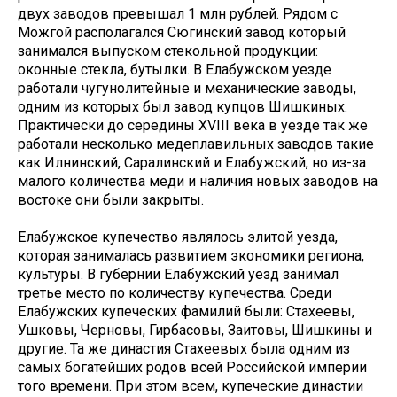
двух заводов превышал 1 млн рублей. Рядом с
Можгой располагался Сюгинский завод который
занимался выпуском стекольной продукции:
оконные стекла, бутылки. В Елабужском уезде
работали чугунолитейные и механические заводы,
одним из которых был завод купцов Шишкиных.
Практически до середины XVIII века в уезде так же
работали несколько медеплавильных заводов такие
как Илнинский, Саралинский и Елабужский, но из-за
малого количества меди и наличия новых заводов на
востоке они были закрыты.
Елабужское купечество являлось элитой уезда,
которая занималась развитием экономики региона,
культуры. В губернии Елабужский уезд занимал
третье место по количеству купечества. Среди
Елабужских купеческих фамилий были: Стахеевы,
Ушковы, Черновы, Гирбасовы, Заитовы, Шишкины и
другие. Та же династия Стахеевых была одним из
самых богатейших родов всей Российской империи
того времени. При этом всем, купеческие династии