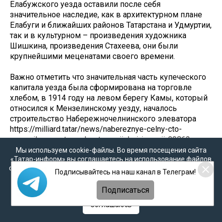
Елабужского уезда оставили после себя
значительное наследие, как в архитектурном плане
Елабуги и ближайших районов Татарстана и Удмуртии,
так и в культурном – произведения художника
Шишкина, произведения Стахеева, они были
крупнейшими меценатами своего времени.
Важно отметить что значительная часть купеческого
капитала уезда была сформирована на торговле
хлебом, в 1914 году на левом берегу Камы, который
относился к Мензелинскому уезду, началось
строительство Набережночелнинского элеватора
https://milliard.tatar/news/nabereznye-celny-cto-
soxranilos-v-avtograde-ot-rossiiskoi-imperii-9386?
sfnsn=scwspmo , который был третьим по объемам в
Мы используем cookie-файлы. Во время посещения сайта
«Татар-информ» вы соглашаетесь на использование файлов
России уступая Новороссийскому и Самарскому,
cookie в соответствии с настоящим уведомлением, согласием
делая данную территорию важным торговым,
Подписывайтесь на наш канал в Телеграм!
на
обработку персональных данных
,
Политикой о
логистическим, экономическим и промышленным
персональных данных
и
Политикой конфиденциальности
Подписаться
центром.
Соглашаюсь
Чем занимались жители уезда?