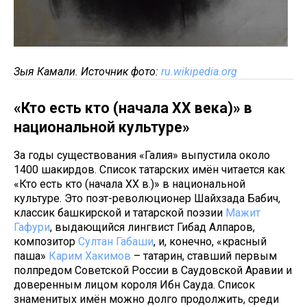
Зыя Камали. Источник фото:
ru.wikipedia.org
«Кто есть кто (начала XX века)» в
национальной культуре»
За годы существования «Галия» выпустила около
1400 шакирдов. Список татарских имён читается как
«Кто есть кто (начала XX в.)» в национальной
культуре. Это поэт-революционер Шайхзада Бабич,
классик башкирской и татарской поэзии
Мажит
Гафури
, выдающийся лингвист Гибад Алпаров,
композитор
Султан Габаши
, и, конечно, «красный
паша»
Карим Хакимов
– татарин, ставший первым
полпредом Советской России в Саудовской Аравии и
доверенным лицом короля Ибн Сауда. Список
знаменитых имён можно долго продолжить, среди