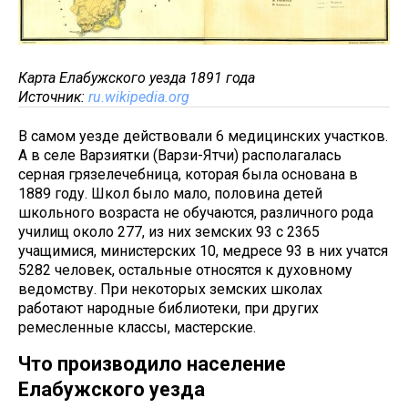
Карта Елабужского уезда 1891 года
Источник:
ru.wikipedia.org
В самом уезде действовали 6 медицинских участков.
А в селе Варзиятки (Варзи-Ятчи) располагалась
серная грязелечебница, которая была основана в
1889 году. Школ было мало, половина детей
школьного возраста не обучаются, различного рода
училищ около 277, из них земских 93 с 2365
учащимися, министерских 10, медресе 93 в них учатся
5282 человек, остальные относятся к духовному
ведомству. При некоторых земских школах
работают народные библиотеки, при других
ремесленные классы, мастерские.
Что производило население
Елабужского уезда