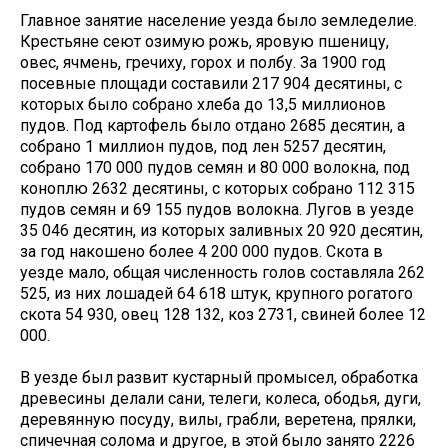
Главное занятие население уезда было земледелие.
Крестьяне сеют озимую рожь, яровую пшеницу,
овес, ячмень, гречиху, горох и полбу. За 1900 год
посевные площади составили 217 904 десятины, с
которых было собрано хлеба до 13,5 миллионов
пудов. Под картофель было отдано 2685 десятин, а
собрано 1 миллион пудов, под лен 5257 десятин,
собрано 170 000 пудов семян и 80 000 волокна, под
коноплю 2632 десятины, с которых собрано 112 315
пудов семян и 69 155 пудов волокна. Лугов в уезде
35 046 десятин, из которых заливных 20 920 десятин,
за год накошено более 4 200 000 пудов. Скота в
уезде мало, общая численность голов составляла 262
525, из них лошадей 64 618 штук, крупного рогатого
скота 54 930, овец 128 132, коз 2731, свиней более 12
000.
В уезде был развит кустарный промысел, обработка
древесины делали сани, телеги, колеса, ободья, дуги,
деревянную посуду, вилы, грабли, веретена, прялки,
спичечная солома и другое, в этой было занято 2226