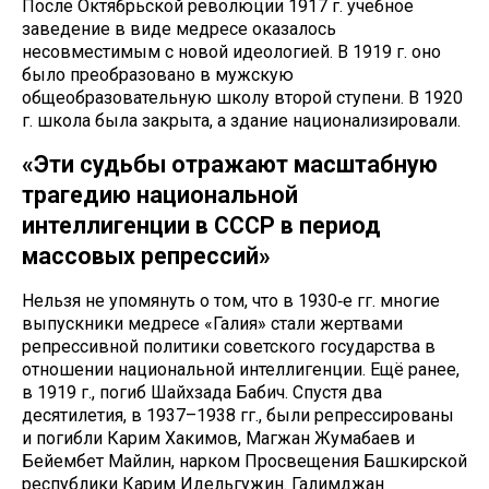
После Октябрьской революции 1917 г. учебное
заведение в виде медресе оказалось
несовместимым с новой идеологией. В 1919 г. оно
было преобразовано в мужскую
общеобразовательную школу второй ступени. В 1920
г. школа была закрыта, а здание национализировали.
«Эти судьбы отражают масштабную
трагедию национальной
интеллигенции в СССР в период
массовых репрессий»
Нельзя не упомянуть о том, что в 1930‑е гг. многие
выпускники медресе «Галия» стали жертвами
репрессивной политики советского государства в
отношении национальной интеллигенции. Ещё ранее,
в 1919 г., погиб Шайхзада Бабич. Спустя два
десятилетия, в 1937–1938 гг., были репрессированы
и погибли Карим Хакимов, Магжан Жумабаев и
Бейембет Майлин, нарком Просвещения Башкирской
республики Карим Идельгужин. Галимджан