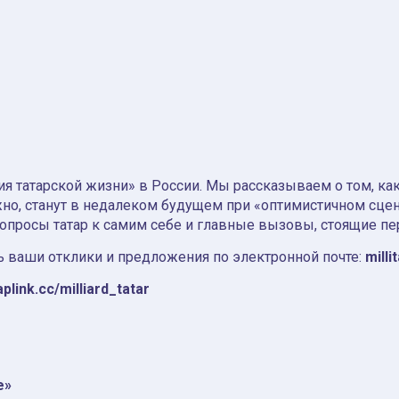
я татарской жизни» в России. Мы рассказываем о том, как т
но, станут в недалеком будущем при «оптимистичном сце
вопросы татар к самим себе и главные вызовы, стоящие пе
 ваши отклики и предложения по электронной почте:
milli
aplink.cc/milliard_tatar
e»