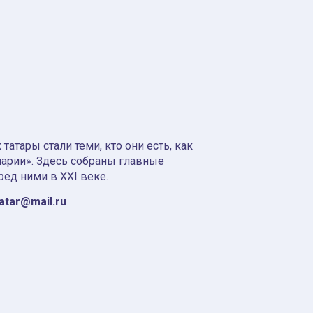
атары стали теми, кто они есть, как
нарии». Здесь собраны главные
ред ними в XXI веке.
tatar@mail.ru