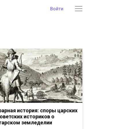
Войти
рарная история: споры царских
советских историков о
тарском земледелии