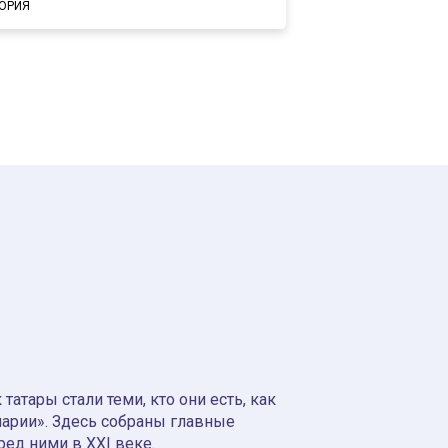
ОРИЯ
атары стали теми, кто они есть, как
нарии». Здесь собраны главные
ред ними в XXI веке.