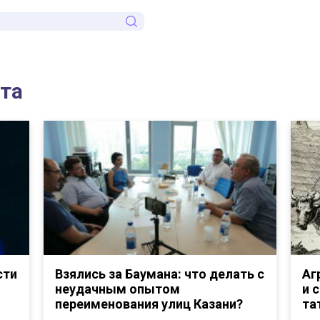
ста
сти
Взялись за Баумана: что делать с
Аг
неудачным опытом
и 
переименования улиц Казани?
та