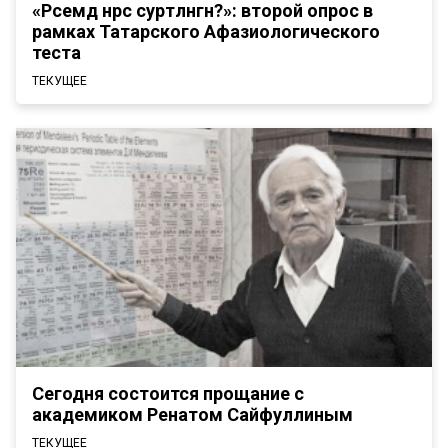
«Рәсемдә нәрсә сурәтләнгән?»: второй опрос в
рамках Татарского Афазиологического
теста
ТЕКУЩЕЕ
Сегодня состоится прощание с
академиком Ренатом Сайфуллиным
ТЕКУЩЕЕ