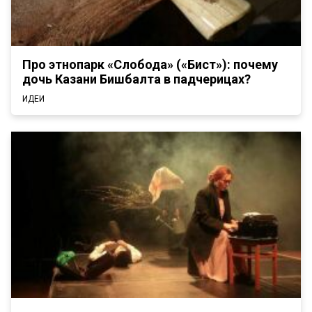
Про этнопарк «Слобода» («Бистә»): почему
дочь Казани Бишбалта в падчерицах?
ИДЕИ