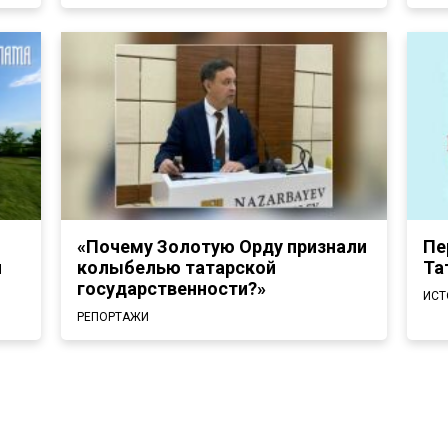
л
«Почему Золотую Орду признали
Пе
я
колыбелью татарской
Та
государственности?»
ИСТ
РЕПОРТАЖИ