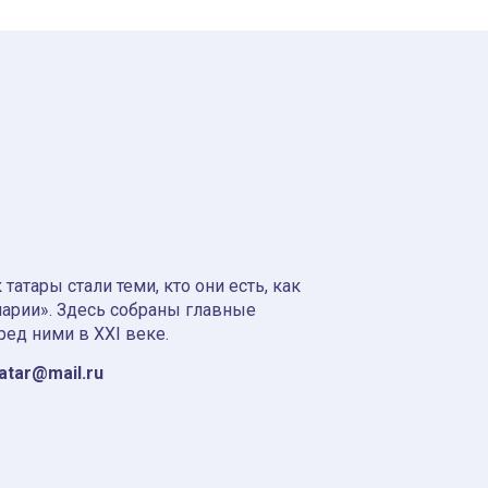
атары стали теми, кто они есть, как
нарии». Здесь собраны главные
ред ними в XXI веке.
tatar@mail.ru