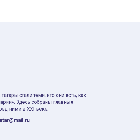
атары стали теми, кто они есть, как
нарии». Здесь собраны главные
ред ними в XXI веке.
tatar@mail.ru