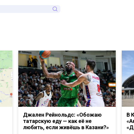
Джален Рейнольдс: «Обожаю
В 
татарскую еду — как её не
«А
любить, если живёшь в Казани?»
«Д