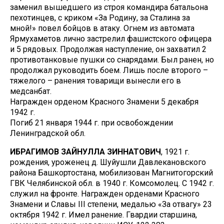
заменил вышедшего из строя командира батальона
пехотинцев, с криком «За Родину, за Сталина за
мной!» повел бойцов в атаку. Огнем из автомата
Ярмухаметов лично застрелил фашистского офицера
и 5 рядовых. Продолжая наступление, он захватил 2
противотанковые пушки со снарядами. Был ранен, но
продолжал руководить боем. Лишь после второго –
тяжелого – ранения товарищи вынесли его в
медсанбат.
Награжден орденом Красного Знамени 5 декабря
1942 г.
Погиб 21 января 1944 г. при освобождении
Ленинградской обл.
ИБРАГИМОВ ЗАЙНУЛЛА ЗИННАТОВИЧ
, 1921 г.
рождения, уроженец д. Шуйушли Давлекановского
района Башкортостана, мобилизован Магнитогорский
ГВК Челябинской обл. в 1940 г. Комсомолец. С 1942 г.
служил на фронте. Награжден орденами Красного
Знамени и Славы III степени, медалью «За отвагу» 23
октября 1942 г. Имел ранение. Гвардии старшина,