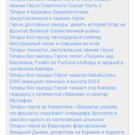
звание Героя Советского Союза. Часть 2
Татары и башкиры Башкортостана,
представленные к званию героя
Герои, достойные звезды: девять историй татар на
фронтах Великой Отечественной войны
Татары без звезд: легендарный снайпер,
бесстрашный сапер и старшина на коне
Татары-танкисты, заслужившие звание Героя
Татары без звезды Героя: пилот «Пешки» над
Берлином, Рэмбо из Рыбной слободы и первый в
китайском Хайларе
Татары без звезды Героя: капитан Хабибуллин,
2000 немецких пленных и высота 205.0
Татары без звезды Героя: танкист под Киевом,
гвардеец с пулеметом «Максим» и санитар
Мустафин
Татары-герои из Казахстана: «Шакиров, увидев,
что фашисты окружают командира, бросился и
заколол одного из наступавших штыком»
Татары-герои из Башкирии: форсирование
Западной Двины, десантник на Украине и подвиги