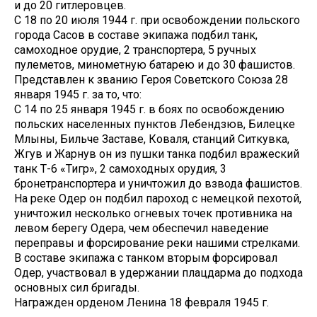
и до 20 гитлеровцев.
С 18 по 20 июля 1944 г. при освобождении польского
города Сасов в составе экипажа подбил танк,
самоходное орудие, 2 транспортера, 5 ручных
пулеметов, минометную батарею и до 30 фашистов.
Представлен к званию Героя Советского Союза 28
января 1945 г. за то, что:
С 14 по 25 января 1945 г. в боях по освобождению
польских населенных пунктов Лебендзюв, Билецке
Млыны, Бильче Заставе, Коваля, станций Ситкувка,
Жгув и Жарнув он из пушки танка подбил вражеский
танк Т-6 «Тигр», 2 самоходных орудия, 3
бронетранспортера и уничтожил до взвода фашистов.
На реке Одер он подбил пароход с немецкой пехотой,
уничтожил несколько огневых точек противника на
левом берегу Одера, чем обеспечил наведение
переправы и форсирование реки нашими стрелками.
В составе экипажа с танком вторым форсировал
Одер, участвовал в удержании плацдарма до подхода
основных сил бригады.
Награжден орденом Ленина 18 февраля 1945 г.