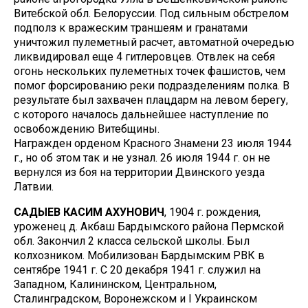
Витебской обл. Белоруссии. Под сильным обстрелом
подполз к вражеским траншеям и гранатами
уничтожил пулеметный расчет, автоматной очередью
ликвидировал еще 4 гитлеровцев. Отвлек на себя
огонь нескольких пулеметных точек фашистов, чем
помог форсированию реки подразделениям полка. В
результате был захвачен плацдарм на левом берегу,
с которого началось дальнейшее наступление по
освобождению Витебщины.
Награжден орденом Красного Знамени 23 июля 1944
г., но об этом так и не узнал. 26 июля 1944 г. он не
вернулся из боя на территории Двинского уезда
Латвии.
САДЫЕВ КАСИМ АХУНОВИЧ
, 1904 г. рождения,
уроженец д. Акбаш Бардымского района Пермской
обл. Закончил 2 класса сельской школы. Был
колхозником. Мобилизован Бардымским РВК в
сентябре 1941 г. С 20 декабря 1941 г. служил на
Западном, Калининском, Центральном,
Сталинградском, Воронежском и I Украинском