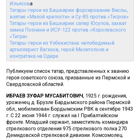
Ильясов
а
Татары-герои из Башкирии: форсирование Вислы,
взятие «Малой крепости» и Су-85 против «Тигров»
Татары-герои из Башкирии: сапер Юсупов, захват
замка Познани и ИСУ-122 против «Королевского
«Тигра»
Татары-герои из Узбекистана: непобедимый
артиллерист Вагизов, герой Мелитополя и
контратака на Одере
Публикуем список татар, представленных к званию
героя советского союза, призванные из Пермской и
Свердловской областей.
ИБРАЕВ ЗУФАР МУСАБИТОВИЧ
, 1925 г. рождения,
уроженец д. Брузле Бардымского района Пермской
обл., мобилизован Бордымским РВК в сентябре 1943
г. С 22 июня 1944 г. служил на I Прибалтийском
фронте. Младший сержант, заместитель командира
стрелкового отделения 975 стрелкового полка 270
Демидовской стрелковой дивизии. Комсомолец.