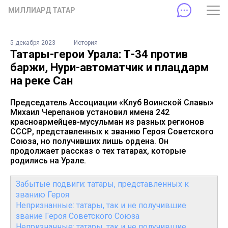
МИЛЛИАРД ТАТАР
5 декабря 2023
История
Татары-герои Урала: Т-34 против
баржи, Нури-автоматчик и плацдарм
на реке Сан
Председатель Ассоциации «Клуб Воинской Славы»
Михаил Черепанов установил имена 242
красноармейцев-мусульман из разных регионов
СССР, представленных к званию Героя Советского
Союза, но получивших лишь ордена. Он
продолжает рассказ о тех татарах, которые
родились на Урале.
Забытые подвиги: татары, представленных к
званию Героя
Непризнанные: татары, так и не получившие
звание Героя Советского Союза
Непризнанные: татары, так и не получившие