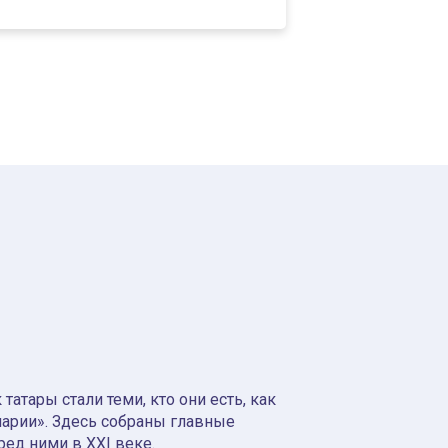
атары стали теми, кто они есть, как
нарии». Здесь собраны главные
ред ними в XXI веке.