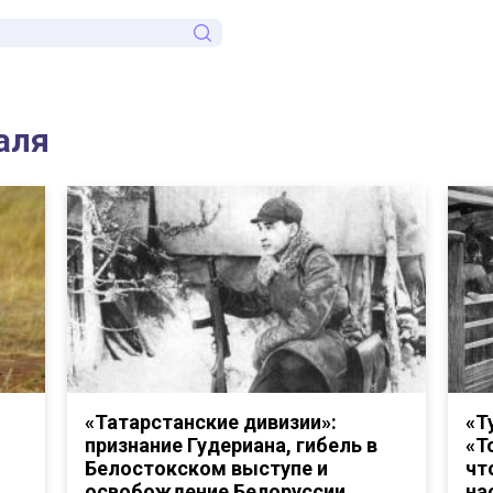
аля
«Татарстанские дивизии»:
«Т
признание Гудериана, гибель в
«Т
Белостокском выступе и
чт
освобождение Белоруссии
на