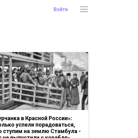
Войти
урчанка в Красной России»:
олько успели порадоваться,
о ступим на землю Стамбула -
с не выпустили с корабля»