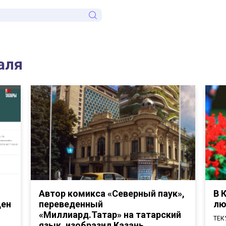
аля
Автор комикса «Северный паук»,
В 
щен
переведенный
лю
«Миллиард.Татар» на татарский
ТЕК
язык, изобразил Казань