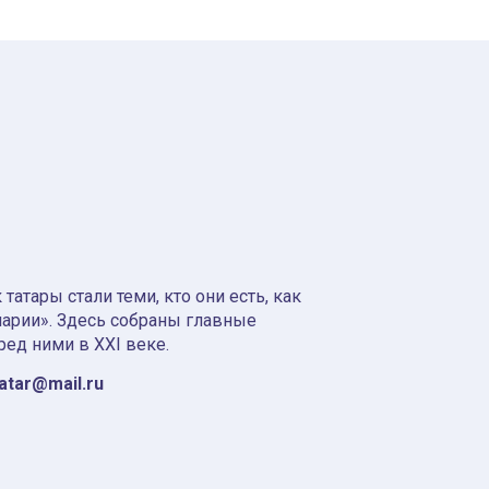
атары стали теми, кто они есть, как
нарии». Здесь собраны главные
ред ними в XXI веке.
tatar@mail.ru