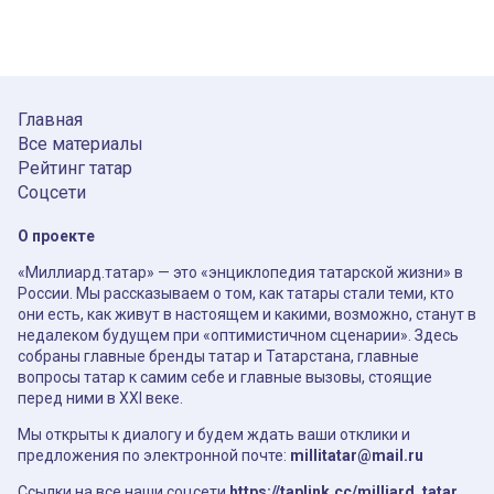
Главная
Все материалы
Рейтинг татар
Соцсети
О проекте
«Миллиард.татар» — это «энциклопедия татарской жизни» в
России. Мы рассказываем о том, как татары стали теми, кто
они есть, как живут в настоящем и какими, возможно, станут в
недалеком будущем при «оптимистичном сценарии». Здесь
собраны главные бренды татар и Татарстана, главные
вопросы татар к самим себе и главные вызовы, стоящие
перед ними в XXI веке.
Мы открыты к диалогу и будем ждать ваши отклики и
предложения по электронной почте:
millitatar@mail.ru
Ссылки на все наши соцсети
https://taplink.cc/milliard_tatar