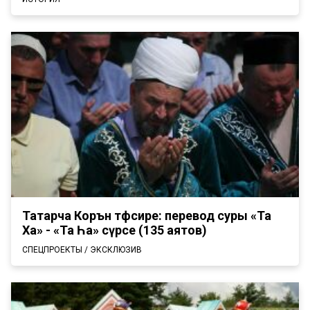
Татарча Коръән тәфсире: перевод суры «Та
Ха» - «Та Һа» сүрәсе (135 аятов)
СПЕЦПРОЕКТЫ / ЭКСКЛЮЗИВ