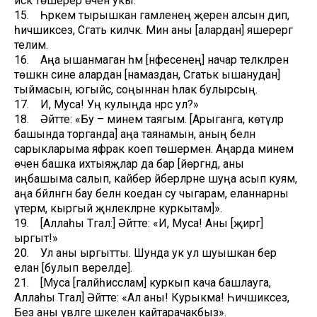
искә төшерер өчен укы.
15. Һәркем тырышкан гамәленең әҗерен алсын дип,
һичшиксез, Сәгать киләчәк. Мин аны [алардан] яшерергә
телим.
16. Аңа ышанмаган һәм [нәфесенең] начар теләкләренә
төшкән сине алардан [намаздан, Сәгатькә ышанудан]
тыймасын, югыйсә, соңыннан һәлак булырсың.
17. И, Муса! Уң кулыңда нәрсә ул?»
18. Әйтте: «Бу – минем таягым. [Арыганга, көтүләр
башында торганда] аңа таянамын, аның белән
сарыкларыма яфрак коеп төшерәмен. Аңарда минем
өчен башка ихтыяҗлар да бар [йөргәндә, аны
иңбашыма салып, кайбер әйберләрне шуңа асып куям,
аңа бәйләнгән бау белән коедан су чыгарам, еланнарны
үтерәм, кыргый җәнлекләрне куркытам]».
19. [Аллаһы Тәгалә:] Әйтте: «И, Муса! Аны [җиргә]
ыргыт!»
20. Ул аны ыргытты. Шунда ук ул шуышкан бер
елан [булып әверелде].
21. [Муса [галәйһиссәлам] куркып кача башлауга,
Аллаһы Тәгалә] Әйтте: «Ал аны! Курыкма! Һичшиксез,
Без аны әүвәлге шәкеленә кайтарачакбыз».