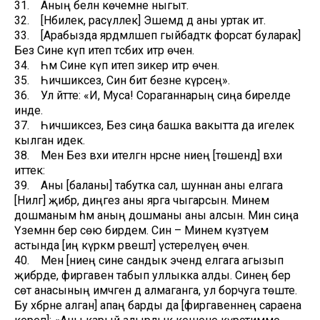
31. Аның белән көчемне ныгыт.
32. [Нәбилек, расүллек] Эшемдә дә аны уртак ит.
33. [Арабызда ярдәмләшеп гыйбадәткә форсат буларак]
Без Сине күп итеп тәсбих итәр өчен.
34. Һәм Сине күп итеп зикер итәр өчен.
35. Һичшиксез, Син бит безне күрәсең».
36. Ул әйтте: «И, Муса! Сораганнарың сиңа бирелде
инде.
37. Һичшиксез, Без сиңа башка вакытта да игелек
кылган идек.
38. Менә Без вәхи ителгән нәрсәне әниеңә [төшендә] вәхи
иттек:
39. Аны [баланы] табутка сал, шуннан аны елгага
[Нилгә] җибәр, диңгез аны ярга чыгарсын. Минем
дошманым һәм аның дошманы аны алсын. Мин сиңа
Үземнән бер сөю бирдем. Син – Минем күзәтүем
астында [иң күркәм рәвештә] үстерелүең өчен.
40. Менә [әниең сине сандык эчендә елгага агызып
җибәрде, фиргавен табып уллыкка алды. Синең бер
сөт анасының имчәген дә алмаганга, ул борчуга төште.
Бу хәбәрне алган] апаң барды да [фиргавеннең сараена