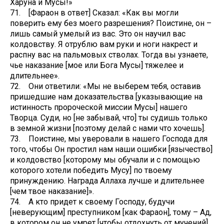
Харуна и Мусы!»
71. [Фараон в ответ] Сказал: «Как вы могли
поверить ему без моего разрешения? Поистине, он –
лишь самый умелый из вас. Это он научил вас
колдовству. Я отрублю вам руки и ноги накрест и
распну вас на пальмовых стволах. Тогда вы узнаете,
чье наказание [мое или Бога Мусы] тяжелее и
длительнее».
72. Они ответили: «Мы не выберем тебя, оставив
пришедшие нам доказательства [указывающие на
истинность пророческой миссии Мусы] нашего
Творца. Суди, но [не забывай, что] ты судишь только
в земной жизни [поэтому делай с нами что хочешь].
73. Поистине, мы уверовали в нашего Господа для
того, чтобы Он простил нам наши ошибки [язычество]
и колдовство [которому мы обучали и с помощью
которого хотели победить Мусу] по твоему
принуждению. Награда Аллаха лучше и длительнее
[чем твое наказание]».
74. А кто придет к своему Господу, будучи
[неверующим] преступником [как Фараон], тому – Ад,
в котором он не умрет [чтобы отдохнуть от мучений]