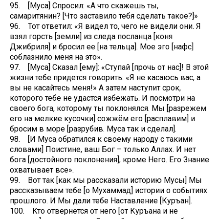
95. [Муса] Спросил: «А что скажешь ты,
самаритянин? [Что заставило тебя сделать такое?]»
96. Тот ответил: «Я видел то, чего не видели они. Я
взял горсть [земли] из следа посланца [коня
Джибриля] и бросил ее [на тельца]. Мое эго [нафс]
соблазнило меня на это».
97. [Муса] Сказал [ему]: «Ступай [прочь от нас]! В этой
жизни тебе придется говорить: «Я не касаюсь вас, а
вы не касайтесь меня!» А затем наступит срок,
которого тебе не удастся избежать. И посмотри на
своего бога, которому ты поклонялся. Мы [разрежем
его на мелкие кусочки] сожжём его [расплавим] и
бросим в море [разрубив. Муса так и сделал].
98. [И Муса обратился к своему народу с такими
словами] Поистине, ваш Бог – только Аллах. И нет
бога [достойного поклонения], кроме Него. Его Знание
охватывает все».
99. Вот так [как мы рассказали историю Мусы] Мы
рассказываем тебе [о Мухаммад] истории о событиях
прошлого. И Мы дали тебе Наставление [Куръан].
100. Кто отвернется от него [от Куръана и не