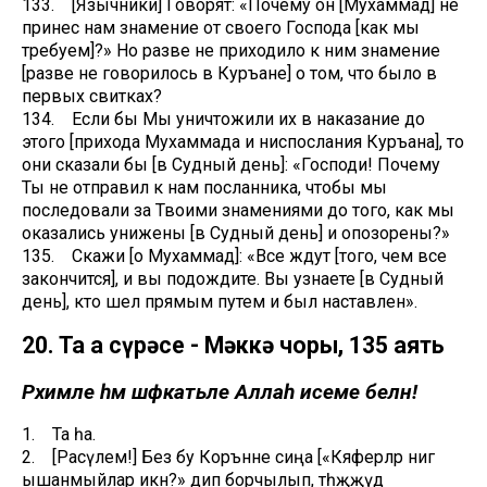
133. [Язычники] Говорят: «Почему он [Мухаммад] не
принес нам знамение от своего Господа [как мы
требуем]?» Но разве не приходило к ним знамение
[разве не говорилось в Куръане] о том, что было в
первых свитках?
134. Если бы Мы уничтожили их в наказание до
этого [прихода Мухаммада и ниспослания Куръана], то
они сказали бы [в Судный день]: «Господи! Почему
Ты не отправил к нам посланника, чтобы мы
последовали за Твоими знамениями до того, как мы
оказались унижены [в Судный день] и опозорены?»
135. Скажи [о Мухаммад]: «Все ждут [того, чем все
закончится], и вы подождите. Вы узнаете [в Судный
день], кто шел прямым путем и был наставлен».
20. Та Һа сүрәсе - Мәккә чоры, 135 аять
Рәхимле һәм шәфкатьле Аллаһ исеме белән!
1. Та һа.
2. [Расүлем!] Без бу Коръәнне сиңа [«Кяферләр нигә
ышанмыйлар икән?» дип борчылып, тәһәҗҗүд