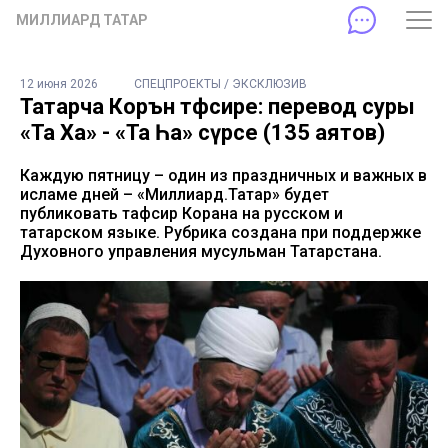
МИЛЛИАРД ТАТАР
12 июня 2026
СПЕЦПРОЕКТЫ / ЭКСКЛЮЗИВ
Татарча Коръән тәфсире: перевод суры
«Та Ха» - «Та Һа» сүрәсе (135 аятов)
Каждую пятницу – один из праздничных и важных в
исламе дней – «Миллиард.Татар» будет
публиковать тафсир Корана на русском и
татарском языке. Рубрика создана при поддержке
Духовного управления мусульман Татарстана.