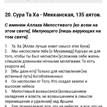
20. Сура Та Ха - Мекканская, 135 аятов.
С именем Аллаха Милостивого [ко всем на
этом свете], Милующего [лишь верующих на
том свете].
1. Та. Ха. [Аллах лучше знает смысл этих букв].
2. Мы ниспослали тебе [о Мухаммад] Куръан не для
того, чтобы ты был несчастен [усложнив себе жизнь
слишком длинными ночными молитвами. То есть
укороти их].
3. [Мы дали его] Только для наставления [на
истинный путь] богобоязненных.
4. Он ниспослан от Того, Кто создал землю и
высокие небеса.
5. Милостивый возвысился [возвышением
овладения и власти, не возвышением в смысле
перемещения и удаления] над Аршем.
6. Ему принадлежит все, что на небесах, и все, что на