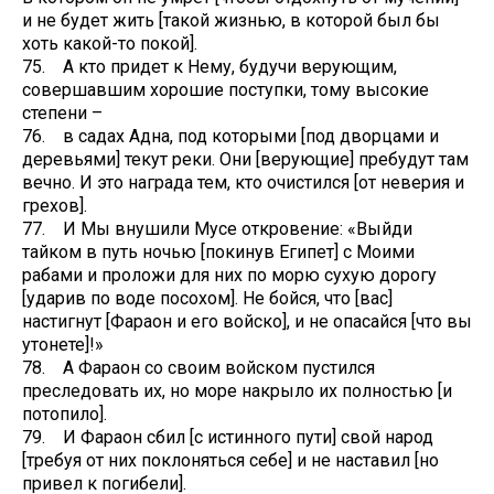
и не будет жить [такой жизнью, в которой был бы
хоть какой-то покой].
75. А кто придет к Нему, будучи верующим,
совершавшим хорошие поступки, тому высокие
степени –
76. в садах Адна, под которыми [под дворцами и
деревьями] текут реки. Они [верующие] пребудут там
вечно. И это награда тем, кто очистился [от неверия и
грехов].
77. И Мы внушили Мусе откровение: «Выйди
тайком в путь ночью [покинув Египет] с Моими
рабами и проложи для них по морю сухую дорогу
[ударив по воде посохом]. Не бойся, что [вас]
настигнут [Фараон и его войско], и не опасайся [что вы
утонете]!»
78. А Фараон со своим войском пустился
преследовать их, но море накрыло их полностью [и
потопило].
79. И Фараон сбил [с истинного пути] свой народ
[требуя от них поклоняться себе] и не наставил [но
привел к погибели].