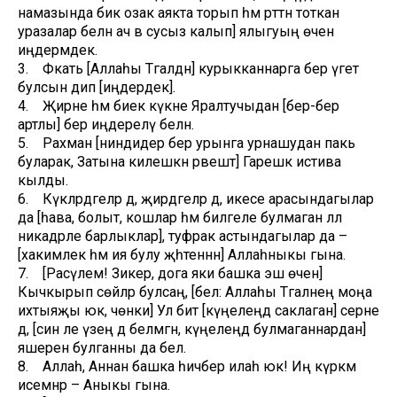
намазында бик озак аякта торып һәм рәттән тоткан
уразалар белән ач вә сусыз калып] ялыгуың өчен
иңдермәдек.
3. Фәкать [Аллаһы Тәгаләдән] курыкканнарга бер үгет
булсын дип [иңдердек].
4. Җирне һәм биек күкне Яралтучыдан [бер-бер
артлы] бер иңдерелү белән.
5. Рахман [ниндидер бер урынга урнашудан пакь
буларак, Затына килешкән рәвештә] Гарешкә истива
кылды.
6. Күкләрдәгеләр дә, җирдәгеләр дә, икесе арасындагылар
да [һава, болыт, кошлар һәм билгеле булмаган әллә
никадәрле барлыклар], туфрак астындагылар да –
[хакимлек һәм ия булу җәһәтеннән] Аллаһныкы гына.
7. [Расүлем! Зикер, дога яки башка эш өчен]
Кычкырып сөйләр булсаң, [бел: Аллаһы Тәгаләнең моңа
ихтыяҗы юк, чөнки] Ул бит [күңелеңдә саклаган] серне
дә, [син әле үзең дә белмәгән, күңелеңдә булмаганнардан]
яшерен булганны да белә.
8. Аллаһ, Аннан башка һичбер илаһ юк! Иң күркәм
исемнәр – Аныкы гына.