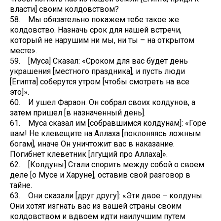
власти] своим колдовством?
58. Мы обязательно покажем тебе такое же
колдовство. Назначь срок для нашей встречи,
который не нарушим ни мы, ни ты – на открытом
месте».
59. [Муса] Сказал: «Сроком для вас будет день
украшения [местного праздника], и пусть люди
[Египта] соберутся утром [чтобы смотреть на все
это]».
60. И ушел Фараон. Он собрал своих колдунов, а
затем пришел [в назначенный день].
61. Муса сказал им [собравшимся колдунам]: «Горе
вам! Не клевещите на Аллаха [поклоняясь ложным
богам], иначе Он уничтожит вас в наказание.
Погибнет клеветник [лгущий про Аллаха]».
62. [Колдуны] Стали спорить между собой о своем
деле [о Мусе и Харуне], оставив свой разговор в
тайне.
63. Они сказали [друг другу]: «Эти двое – колдуны.
Они хотят изгнать вас из вашей страны своим
колдовством и вдвоем идти наилучшим путем