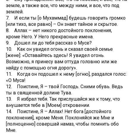
земле, а также все, что между ними, и все, что под
землей.
7. И если ты [о Мухаммад] будешь говорить громко
[или тихо, все равно] – Он знает тайное и скрытое.
8. Аллах – нет никого достойного поклонения,
кроме Него. У Него прекрасные имена.
9. Дошел ли до тебя рассказ о Мусе?
10. Как он увидел огонь и сказал своей семье
[жене]: «Оставайтесь здесь! Я увидел огонь.
Возможно, я принесу вам оттуда головню или же
найду с помощью огня дорогу».
11. Когда он подошел к нему [огню], раздался голос:
«О Муса!
12. Поистине, Я – твой Господь. Сними обувь. Ведь
ты в священной долине Тува.
13. Я избрал тебя. Так прислушайся же к тому, что
внушается тебе в [Моем] откровении.
14. Поистине, Я – Аллах! Нет бога [достойного
поклонения], кроме Меня. Поклоняйся же Мне и
[полноценно] совершай намаз, чтобы помнить обо
Мне.