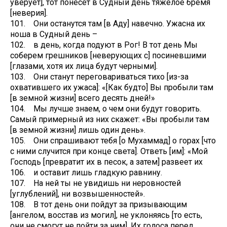
уверует], тот понесет в Судный день тяжелое бремя
[неверия].
101. Они останутся там [в Аду] навечно. Ужасна их
ноша в Судный день –
102. в день, когда подуют в Рог! В тот день Мы
соберем грешников [неверующих с] посиневшими
[глазами, хотя их лица будут черными].
103. Они станут переговариваться тихо [из-за
охватившего их ужаса]: «[Как будто] Вы пробыли там
[в земной жизни] всего десять дней!»
104. Мы лучше знаем, о чем они будут говорить.
Самый примерный из них скажет: «Вы пробыли там
[в земной жизни] лишь один день».
105. Они спрашивают тебя [о Мухаммад] о горах [что
с ними случится при конце света]. Ответь [им]: «Мой
Господь [превратит их в песок, а затем] развеет их
106. и оставит лишь гладкую равнину.
107. На ней ты не увидишь ни неровностей
[углублений], ни возвышенностей».
108. В тот день они пойдут за призывающим
[ангелом, восстав из могил], не уклоняясь [то есть,
они не смогут не пойти за ним]. Их голоса перед