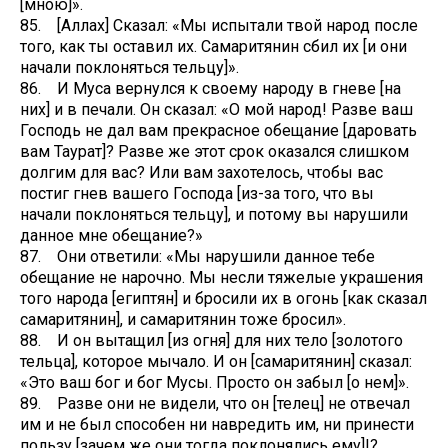
[мною]».
85. [Аллах] Сказал: «Мы испытали твой народ после
того, как ты оставил их. Самаритянин сбил их [и они
начали поклоняться тельцу]».
86. И Муса вернулся к своему народу в гневе [на
них] и в печали. Он сказал: «О мой народ! Разве ваш
Господь не дал вам прекрасное обещание [даровать
вам Таурат]? Разве же этот срок оказался слишком
долгим для вас? Или вам захотелось, чтобы вас
постиг гнев вашего Господа [из-за того, что вы
начали поклоняться тельцу], и потому вы нарушили
данное мне обещание?»
87. Они ответили: «Мы нарушили данное тебе
обещание не нарочно. Мы несли тяжелые украшения
того народа [египтян] и бросили их в огонь [как сказал
самаритянин], и самаритянин тоже бросил».
88. И он вытащил [из огня] для них тело [золотого
тельца], которое мычало. И он [самаритянин] сказал:
«Это ваш бог и бог Мусы. Просто он забыл [о нем]».
89. Разве они не видели, что он [телец] не отвечал
им и не был способен ни навредить им, ни принести
пользу [зачем же они тогда поклонялись ему]!?