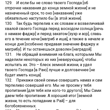
129. И если бы не слово твоего Господа [об
отсрочке наказания до конца земной жизни] и не
назначенный срок, то оно [наказание] уже
обязательно наступило бы [в этой жизни].
130. Так будь терпелив к их словам и возвеличивай
хвалой своего Господа перед восходом солнца [речь
о намазе фаджр] и перед закатом [зухр и аср], славь
его в течение ночи [магриб и иша], а также в начале и
конце дня [особенно придавая значение фаджру и
магрибу]. И ты останешься доволен [наградой].
131. Не обращай внимания на блага, которыми Мы
наделили некоторых из них [неверующих], чтобы
испытать их. Это – блеск земной жизни, а удел
твоего Господа [в Раю] лучше и долговечнее [не
будет иметь конца].
132. Прикажи своей семье совершать намаз и сам
терпеливо совершай его. Мы не просим у тебя
пропитания [для тебя или кого-то другого], Мы Сами
даем тебе пропитание. А хороший итог [земной
жизни, то есть попадание в Рай] – для
богобоязненных.