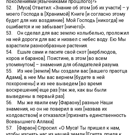
поколениями [язычниками прошлого]?»
52. [Муса] Ответил: «Знание об этом [об их участи] – у
моего Господа в [Хранимой] Книге [и согласно этому
будет для них воздаяние]. Мой Господь [никогда] не
ошибается и не забывает [ничего]».
53. Он сделал для вас землю колыбелью, проложил
на ней дороги для вас и низвел с небес воду. Ею Мы
взрастили разнообразные растения.
54. Ешьте сами и пасите свой скот [верблюдов,
коров и баранов]. Поистине, в этом [во всем
упомянутом] – знамения для обладателей разума.
55. Из нее [земли] Мы создали вас [вашего праотца
Адама], в нее Мы вас вернем [будете в ней
похоронены] и из нее выведем [во время
воскрешения] еще раз [так же, как вы были
выведены в первый раз].
56. Мы же явили ему [Фараону] разные Наши
знамения, но он не поверил в них [назвав их
колдовством] и отказался [признать единственность
Всевышнего Аллаха].
57. [Фараон] Спросил: «О Муса! Ты пришел к нам,
чтобы изгнать нас из нашей земли [Египта, придя к