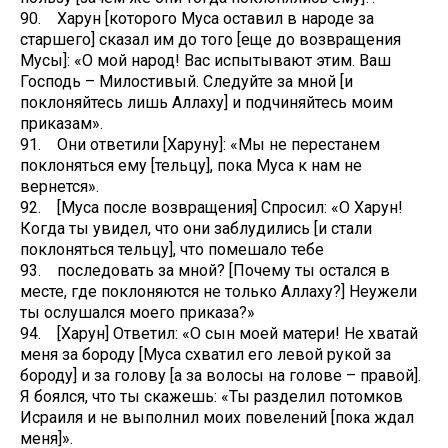
90. Харун [которого Муса оставил в народе за
старшего] сказал им до того [еще до возвращения
Мусы]: «О мой народ! Вас испытывают этим. Ваш
Господь – Милостивый. Следуйте за мной [и
поклоняйтесь лишь Аллаху] и подчиняйтесь моим
приказам».
91. Они ответили [Харуну]: «Мы не перестанем
поклоняться ему [тельцу], пока Муса к нам не
вернется».
92. [Муса после возвращения] Спросил: «О Харун!
Когда ты увидел, что они заблудились [и стали
поклоняться тельцу], что помешало тебе
93. последовать за мной? [Почему ты остался в
месте, где поклоняются не только Аллаху?] Неужели
ты ослушался моего приказа?»
94. [Харун] Ответил: «О сын моей матери! Не хватай
меня за бороду [Муса схватил его левой рукой за
бороду] и за голову [а за волосы на голове – правой].
Я боялся, что ты скажешь: «Ты разделил потомков
Исраиля и не выполнил моих повелений [пока ждал
меня]».