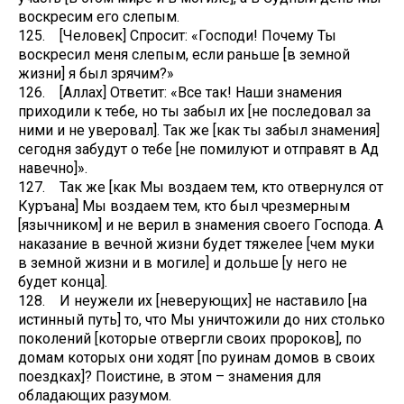
воскресим его слепым.
125. [Человек] Спросит: «Господи! Почему Ты
воскресил меня слепым, если раньше [в земной
жизни] я был зрячим?»
126. [Аллах] Ответит: «Все так! Наши знамения
приходили к тебе, но ты забыл их [не последовал за
ними и не уверовал]. Так же [как ты забыл знамения]
сегодня забудут о тебе [не помилуют и отправят в Ад
навечно]».
127. Так же [как Мы воздаем тем, кто отвернулся от
Куръана] Мы воздаем тем, кто был чрезмерным
[язычником] и не верил в знамения своего Господа. А
наказание в вечной жизни будет тяжелее [чем муки
в земной жизни и в могиле] и дольше [у него не
будет конца].
128. И неужели их [неверующих] не наставило [на
истинный путь] то, что Мы уничтожили до них столько
поколений [которые отвергли своих пророков], по
домам которых они ходят [по руинам домов в своих
поездках]? Поистине, в этом – знамения для
обладающих разумом.