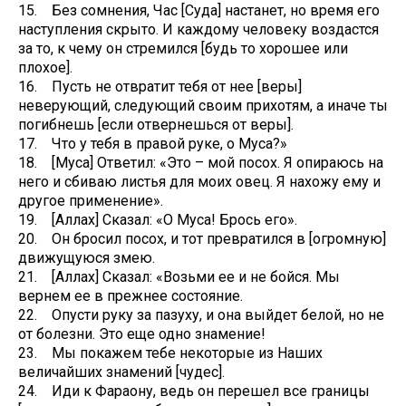
15. Без сомнения, Час [Суда] настанет, но время его
наступления скрыто. И каждому человеку воздастся
за то, к чему он стремился [будь то хорошее или
плохое].
16. Пусть не отвратит тебя от нее [веры]
неверующий, следующий своим прихотям, а иначе ты
погибнешь [если отвернешься от веры].
17. Что у тебя в правой руке, о Муса?»
18. [Муса] Ответил: «Это – мой посох. Я опираюсь на
него и сбиваю листья для моих овец. Я нахожу ему и
другое применение».
19. [Аллах] Сказал: «О Муса! Брось его».
20. Он бросил посох, и тот превратился в [огромную]
движущуюся змею.
21. [Аллах] Сказал: «Возьми ее и не бойся. Мы
вернем ее в прежнее состояние.
22. Опусти руку за пазуху, и она выйдет белой, но не
от болезни. Это еще одно знамение!
23. Мы покажем тебе некоторые из Наших
величайших знамений [чудес].
24. Иди к Фараону, ведь он перешел все границы