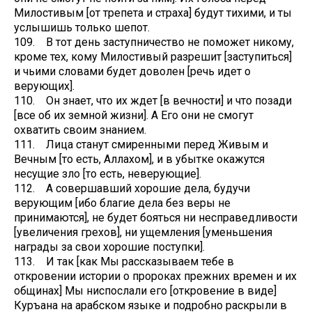
Милостивым [от трепета и страха] будут тихими, и ты
услышишь только шепот.
109. В тот день заступничество не поможет никому,
кроме тех, кому Милостивый разрешит [заступиться]
и чьими словами будет доволен [речь идет о
верующих].
110. Он знает, что их ждет [в вечности] и что позади
[все об их земной жизни]. А Его они не смогут
охватить своим знанием.
111. Лица станут смиренными перед Живым и
Вечным [то есть, Аллахом], и в убытке окажутся
несущие зло [то есть, неверующие].
112. А совершавший хорошие дела, будучи
верующим [ибо благие дела без веры не
принимаются], не будет бояться ни несправедливости
[увеличения грехов], ни ущемления [уменьшения
награды за свои хорошие поступки].
113. И так [как Мы рассказываем тебе в
откровении истории о пророках прежних времен и их
общинах] Мы ниспослали его [откровение в виде]
Куръана на арабском языке и подробно раскрыли в