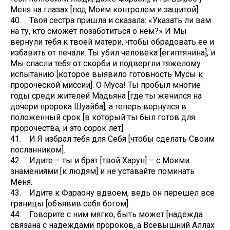
Меня на глазах [под Моим контролем и защитой].
40. Твоя сестра пришла и сказала: «Указать ли вам
на ту, кто сможет позаботиться о нем?» И Мы
вернули тебя к твоей матери, чтобы обрадовать ее и
избавить от печали. Ты убил человека [египтянина], и
Мы спасли тебя от скорби и подвергли тяжелому
испытанию [которое выявило готовность Мусы к
пророческой миссии]. О Муса! Ты пробыл многие
годы среди жителей Мадьяна [где ты женился на
дочери пророка Шуайба], а теперь вернулся в
положенный срок [в который ты был готов для
пророчества, и это сорок лет].
41. И Я избрал тебя для Себя [чтобы сделать Своим
посланником].
42. Идите – ты и брат [твой Харун] – с Моими
знамениями [к людям] и не уставайте поминать
Меня.
43. Идите к Фараону вдвоем, ведь он перешел все
границы [объявив себя богом].
44. Говорите с ним мягко, быть может [надежда
связана с надеждами пророков, а Всевышний Аллах