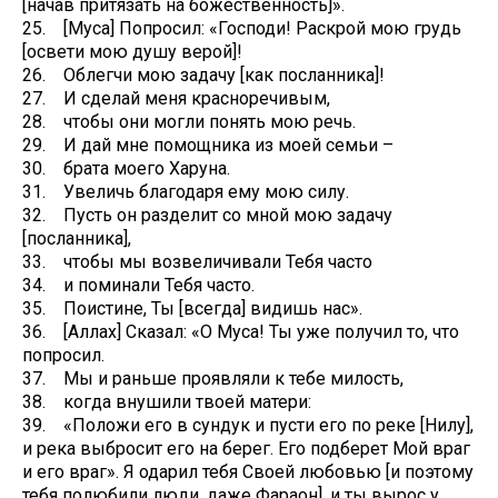
[начав притязать на божественность]».
25. [Муса] Попросил: «Господи! Раскрой мою грудь
[освети мою душу верой]!
26. Облегчи мою задачу [как посланника]!
27. И сделай меня красноречивым,
28. чтобы они могли понять мою речь.
29. И дай мне помощника из моей семьи –
30. брата моего Харуна.
31. Увеличь благодаря ему мою силу.
32. Пусть он разделит со мной мою задачу
[посланника],
33. чтобы мы возвеличивали Тебя часто
34. и поминали Тебя часто.
35. Поистине, Ты [всегда] видишь нас».
36. [Аллах] Сказал: «О Муса! Ты уже получил то, что
попросил.
37. Мы и раньше проявляли к тебе милость,
38. когда внушили твоей матери:
39. «Положи его в сундук и пусти его по реке [Нилу],
и река выбросит его на берег. Его подберет Мой враг
и его враг». Я одарил тебя Своей любовью [и поэтому
тебя полюбили люди, даже Фараон], и ты вырос у