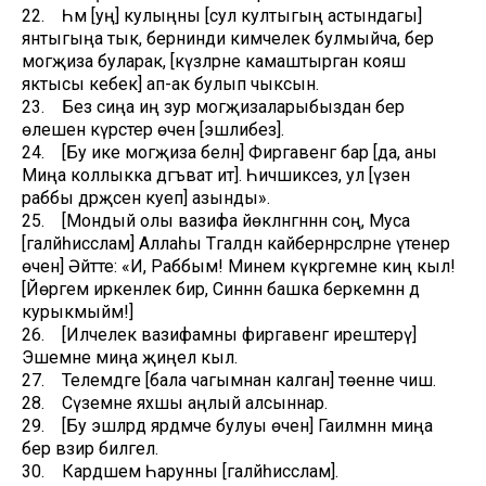
22. Һәм [уң] кулыңны [сул култыгың астындагы]
янтыгыңа тык, бернинди кимчелек булмыйча, бер
могҗиза буларак, [күзләрне камаштырган кояш
яктысы кебек] ап-ак булып чыксын.
23. Без сиңа иң зур могҗизаларыбыздан бер
өлешен күрсәтер өчен [эшлибез].
24. [Бу ике могҗиза белән] Фиргавенгә бар [да, аны
Миңа коллыкка дәгъват ит]. Һичшиксез, ул [үзен
раббы дәрәҗәсенә куеп] азынды».
25. [Мондый олы вазифа йөкләнгәннән соң, Муса
[галәйһиссәлам] Аллаһы Тәгаләдән кайбернәрсәләрне үтенер
өчен] Әйтте: «И, Раббым! Минем күкрәгемне киң кыл!
[Йөрәгемә иркенлек бир, Синнән башка беркемнән дә
курыкмыйм!]
26. [Илчелек вазифамны фиргавенгә ирештерү]
Эшемне миңа җиңел кыл.
27. Телемдәге [бала чагымнан калган] төенне чиш.
28. Сүземне яхшы аңлый алсыннар.
29. [Бу эшләрдә ярдәмче булуы өчен] Гаиләмнән миңа
бер вәзир билгелә.
30. Кардәшем Һарунны [галәйһиссәлам].