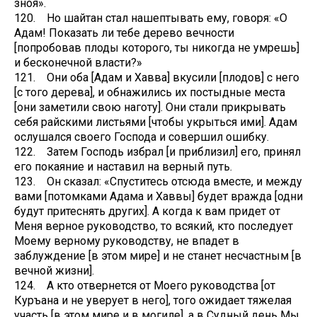
зноя».
120. Но шайтан стал нашептывать ему, говоря: «О
Адам! Показать ли тебе дерево вечности
[попробовав плоды которого, ты никогда не умрешь]
и бесконечной власти?»
121. Они оба [Адам и Хавва] вкусили [плодов] с него
[с того дерева], и обнажились их постыдные места
[они заметили свою наготу]. Они стали прикрывать
себя райскими листьями [чтобы укрыться ими]. Адам
ослушался своего Господа и совершил ошибку.
122. Затем Господь избрал [и приблизил] его, принял
его покаяние и наставил на верный путь.
123. Он сказал: «Спуститесь отсюда вместе, и между
вами [потомками Адама и Хаввы] будет вражда [одни
будут притеснять других]. А когда к вам придет от
Меня верное руководство, то всякий, кто последует
Моему верному руководству, не впадет в
заблуждение [в этом мире] и не станет несчастным [в
вечной жизни].
124. А кто отвернется от Моего руководства [от
Куръана и не уверует в него], того ожидает тяжелая
участь [в этом мире и в могиле], а в Судный день Мы