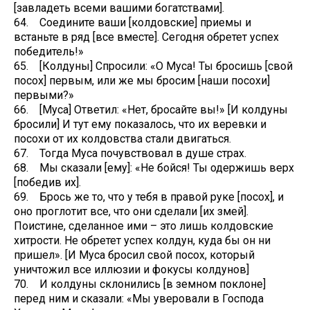
[завладеть всеми вашими богатствами].
64. Соедините ваши [колдовские] приемы и
встаньте в ряд [все вместе]. Сегодня обретет успех
победитель!»
65. [Колдуны] Спросили: «О Муса! Ты бросишь [свой
посох] первым, или же мы бросим [наши посохи]
первыми?»
66. [Муса] Ответил: «Нет, бросайте вы!» [И колдуны
бросили] И тут ему показалось, что их веревки и
посохи от их колдовства стали двигаться.
67. Тогда Муса почувствовал в душе страх.
68. Мы сказали [ему]: «Не бойся! Ты одержишь верх
[победив их].
69. Брось же то, что у тебя в правой руке [посох], и
оно проглотит все, что они сделали [их змей].
Поистине, сделанное ими – это лишь колдовские
хитрости. Не обретет успех колдун, куда бы он ни
пришел». [И Муса бросил свой посох, который
уничтожил все иллюзии и фокусы колдунов]
70. И колдуны склонились [в земном поклоне]
перед ним и сказали: «Мы уверовали в Господа