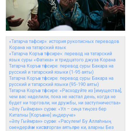
«Татарча тафсир»: история рукописных переводов
Корана на татарский язык
«Татарча Коръән тәфсире»: перевод на татарский
язык суры «Фатиха» и тридцатого джуза Корана
Татарча Коръән тәфсире: перевод суры Бакара на
русский и татарский языки (1-95 аяты)
Татарча Коръән тәфсире: перевод суры Бакара на
русский и татарский языки (95-190 аяты)
Татарча Коръән тәфсире: «Расходуйте из [имущества],
чем вас наделили, пока не настал день, когда не
будет ни торговли, ни дружбы, ни заступничества»
«Әлү Гыймран» сүрәсе: «Ул – сиңа тиңсез бер
Китапны [Коръәнне] иңдерүче»
«Әлү Гыймран» сүрәсе: «Расүлем! Бу Аллаһның
сөендерә һәм кисәтә торган аятьләре ки, аларны Без