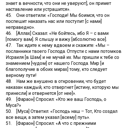
знает в вечности, что они не уверуют], он примет
наставление или устрашится».
45. Они ответили: «Господи! Мы боимся, что он
поспешит наказать нас или поступит [с нами]
неправедно».
46. [Аллах] Сказал: «Не бойтесь, ибо Я – с вами
[помогу вам]. Я слышу и вижу [абсолютно все].
47. Так идите к нему вдвоем и скажите: «Мы –
посланники твоего Господа. Отпусти с нами потомков
Исраиля [в Шам] и не мучай их. Мы пришли к тебе со
знамением [чудом] от нашего Господа. Мир [и
благополучие в обоих мирах] тому, кто следует
верному пути!
48. Нам же внушено в откровении, что будет
наказан каждый, кто отвергнет [истину, которую мы
принесли] и отвернется [от нее]».
49. [Фараон] Спросил: «Кто же ваш Господь, о
Муса?»
50. [Муса] Ответил: «Господь наш – Тот, Кто создал
все вещи, а затем указал [всему] путь».
51. [Фараон] Спросил: «А что с прежними