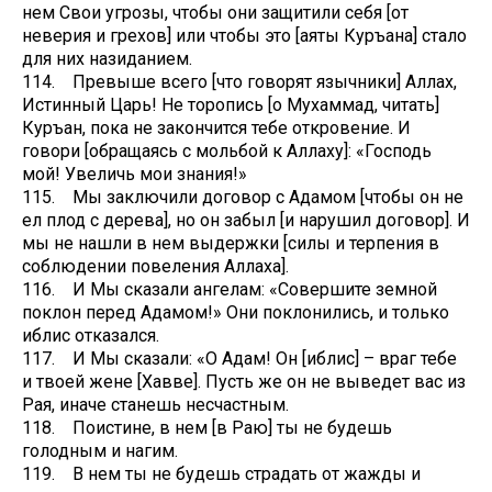
нем Свои угрозы, чтобы они защитили себя [от
неверия и грехов] или чтобы это [аяты Куръана] стало
для них назиданием.
114. Превыше всего [что говорят язычники] Аллах,
Истинный Царь! Не торопись [о Мухаммад, читать]
Куръан, пока не закончится тебе откровение. И
говори [обращаясь с мольбой к Аллаху]: «Господь
мой! Увеличь мои знания!»
115. Мы заключили договор с Адамом [чтобы он не
ел плод с дерева], но он забыл [и нарушил договор]. И
мы не нашли в нем выдержки [силы и терпения в
соблюдении повеления Аллаха].
116. И Мы сказали ангелам: «Совершите земной
поклон перед Адамом!» Они поклонились, и только
иблис отказался.
117. И Мы сказали: «О Адам! Он [иблис] – враг тебе
и твоей жене [Хавве]. Пусть же он не выведет вас из
Рая, иначе станешь несчастным.
118. Поистине, в нем [в Раю] ты не будешь
голодным и нагим.
119. В нем ты не будешь страдать от жажды и