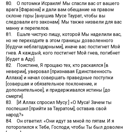
80. О потомки Исраиля! Мы спасли вас от вашего
врага [Фараона] и дали вам обещание на правом
склоне горы [внушив Мусе Таурат, чтобы вы
следовали его законам]. Мы также низвели для вас
манну и перепелов.
81. Ешьте чистую пищу, которой Мы наделили вас,
но не переходите в этом границы дозволенного
[будучи неблагодарными], иначе вас постигнет Мой
гнев. А каждый, кого постигнет Мой гнев, погибнет
[будет в Аду].
82. Поистине, Я прощаю тех, кто раскаялся [в
неверии], уверовал [признавая Единственность
Аллаха] и начал совершать праведные поступки
[совершая и обязательное поклонение, и
дополнительное], и придерживался истины [до
смерти].
83. [И Аллах спросил Мусу:] «О Муса! Зачем ты
поспешил [прийти за Тауратом], оставив свой
народ?»
84. Он ответил: «Они идут за мной по пятам. И я
поторопился к Тебе, Господи, чтобы Ты был доволен