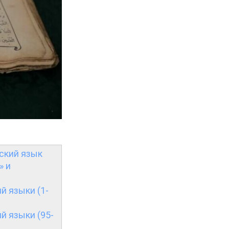
рский язык
» и
ий языки (1-
ий языки (95-