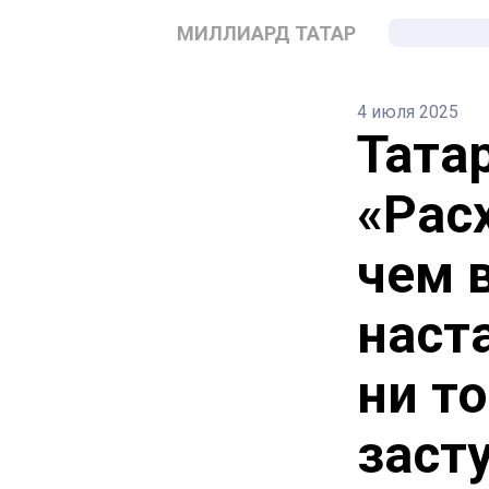
МИЛЛИАРД ТАТАР
4 июля 2025
Татар
«Рас
чем 
наста
ни т
заст