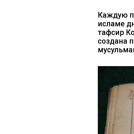
Каждую п
исламе дн
тафсир Ко
создана 
мусульма