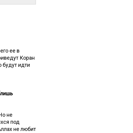
его ее в
о будут идти
[лишь
Но не
ихся под
Аллах не любит