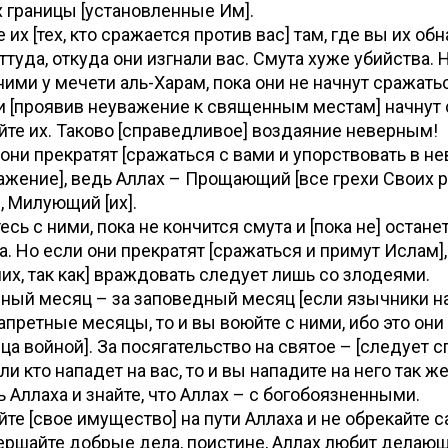
 границы [установленные Им].
их [тех, кто сражается против вас] там, где вы их обн
ттуда, откуда они изгнали вас. Смута хуже убийства. 
ними у мечети аль-Харам, пока они не начнут сражать
ни [проявив неуважение к священным местам] начнут
айте их. Таково [справедливое] воздаяние неверным!
они прекратят [сражаться с вами и упорствовать в нев
ажение], ведь Аллах – Прощающий [все грехи Своих р
, Милующий [их].
сь с ними, пока не кончится смута и [пока не] остане
. Но если они прекратят [сражаться и примут Ислам], 
них, так как] враждовать следует лишь со злодеями.
ный месяц – за заповедный месяц [если язычники н
запретные месяцы, то и вы воюйте с ними, ибо это он
ца войной]. За посягательство на святое – [следует 
и кто нападет на вас, то и вы нападите на него так же
сь Аллаха и знайте, что Аллах – с богобоязненными.
те [свое имущество] на пути Аллаха и не обрекайте с
ершайте добрые дела, поистине, Аллах любит делаю