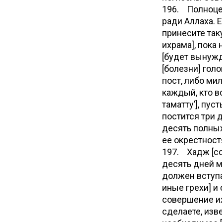
196. Полноце
ради Аллаха. 
принесите так
ихрама], пока 
[будет вынужде
[болезни] голо
пост, либо ми
каждый, кто в
таматтуʼ], пус
постится три 
десять полных
ее окрестност
197. Хадж [со
десять дней м
должен вступа
иные грехи] и
совершение их
сделаете, изве