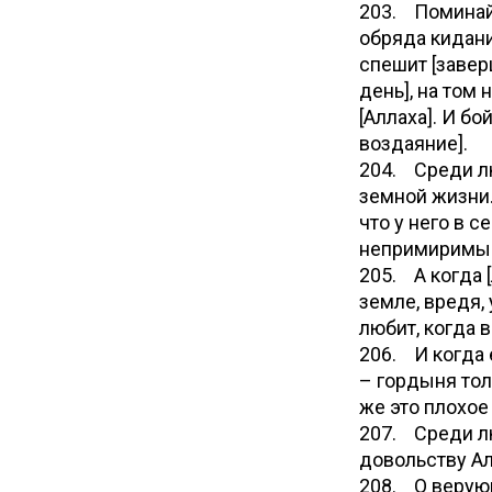
203. Поминайт
обряда кидани
спешит [завер
день], на том 
[Аллаха]. И бо
воздаяние].
204. Среди лю
земной жизни.
что у него в с
непримиримый 
205. А когда [
земле, вредя,
любит, когда 
206. И когда 
– гордыня тол
же это плохое
207. Среди лю
довольству Ал
208. О верующ