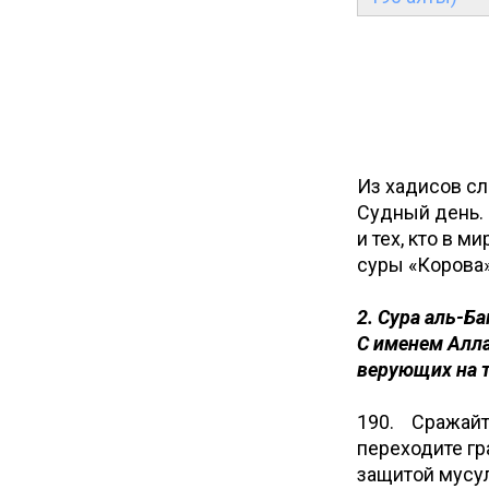
Из хадисов сл
Судный день. Посланник Аллаха ﷺ 
и тех, кто в м
суры «Корова»
2. Сура аль-Ба
С именем Алла
верующих на т
190. Сражайте
переходите гр
защитой мусул