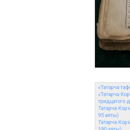
«Татарча таф
«Татарча Кор
тридцатого 
Татарча Коръ
95 аяты)
Татарча Коръ
190 аяты)