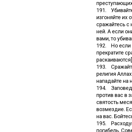
преступающих
191. Убивайте 
изгоняйте их о
сражайтесь с 
ней. А если о
вами, то убив
192. Но если 
прекратите ср
раскаиваются]
193. Сражайте
религия Аллаха
нападайте на 
194. Заповед
против вас в 
святость меся
возмездие. Есл
на вас. Бойте
195. Расходуй
погибель. Сов