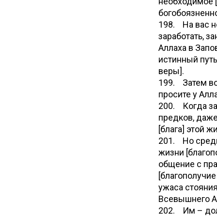
необходимое [
богобоязненно
198. На вас н
заработать, з
Аллаха в Запо
истинный путь
веры].
199. Затем во
просите у Ал
200. Когда за
предков, даже
[блага] этой ж
201. Но среди 
жизни [благоп
общение с пра
[благополучие
ужаса стояния
Всевышнего Ал
202. Им – дол