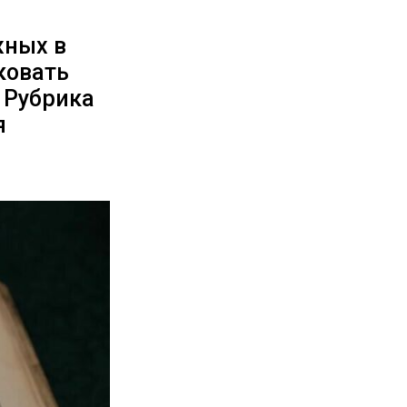
жных в
ковать
 Рубрика
я