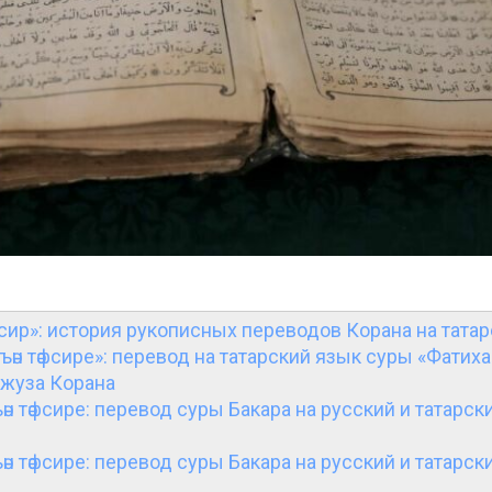
сир»: история рукописных переводов Корана на тата
ъән тәфсире»: перевод на татарский язык суры «Фатиха
джуза Корана
ән тәфсире: перевод суры Бакара на русский и татарск
ән тәфсире: перевод суры Бакара на русский и татарск