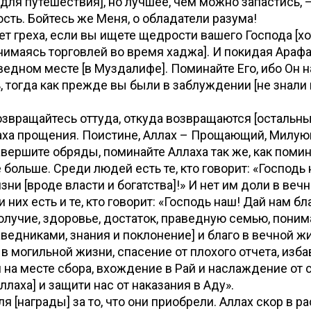
для путешествия], но лучшее, чем можно запастись, –
сть. Бойтесь же Меня, о обладатели разума!
ет греха, если вы ищете щедрости вашего Господа [хо
анимаясь торговлей во время хаджа]. И покидая Арафа
ведном месте [в Муздалифе]. Поминайте Его, ибо Он н
, тогда как прежде вы были в заблуждении [не знали
звращайтесь оттуда, откуда возвращаются [остальны
лаха прощения. Поистине, Аллах – Прощающий, Милу
вершите обряды, поминайте Аллаха так же, как помин
 больше. Среди людей есть те, кто говорит: «Господь
изни [вроде власти и богатства]!» И нет им доли в ве
них есть и те, кто говорит: «Господь наш! Дай нам бл
олучие, здоровье, достаток, праведную семью, поним
ведниками, знания и поклонение] и благо в вечной ж
 в могильной жизни, спасение от плохого отчета, изба
 на месте сбора, вхождение в Рай и наслаждение от 
лаха] и защити нас от наказания в Аду».
я [награды] за то, что они приобрели. Аллах скор в р