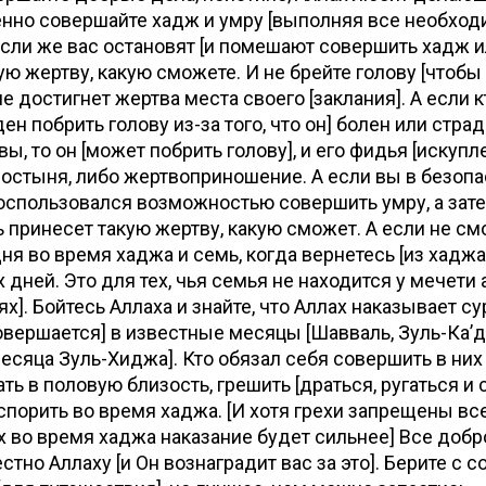
нно совершайте хадж и умру [выполняя все необход
Если же вас остановят [и помешают совершить хадж ил
ую жертву, какую сможете. И не брейте голову [чтобы
не достигнет жертва места своего [заклания]. А если к
н побрить голову из-за того, что он] болен или страд
вы, то он [может побрить голову], и его фидья [искупл
лостыня, либо жертвоприношение. А если вы в безопа
оспользовался возможностью совершить умру, а зате
ть принесет такую жертву, какую сможет. А если не см
дня во время хаджа и семь, когда вернетесь [из хаджа
 дней. Это для тех, чья семья не находится у мечети 
ях]. Бойтесь Аллаха и знайте, что Аллах наказывает с
вершается] в известные месяцы [Шавваль, Зуль-Каʼд
есяца Зуль-Хиджа]. Кто обязал себя совершить в них 
ть в половую близость, грешить [драться, ругаться и
 спорить во время хаджа. [И хотя грехи запрещены все
 во время хаджа наказание будет сильнее] Все добро
стно Аллаху [и Он вознаградит вас за это]. Берите с с