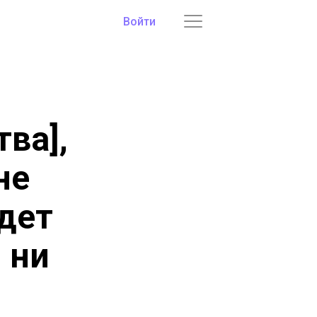
Войти
ва],
не
удет
 ни