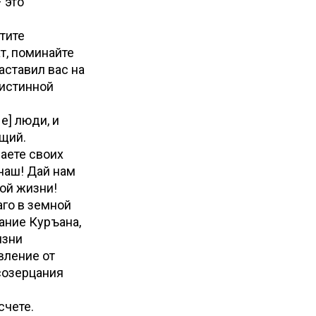
 это
тите
т, поминайте
аставил вас на
 истинной
е] люди, и
ющий.
аете своих
 наш! Дай нам
чной жизни!
аго в земной
ание Куръана,
изни
вление от
созерцания
асчете.