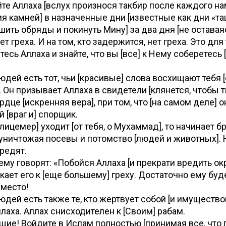
е Аллаха [вслух произнося такбир после каждого на
я камней] в назначенные дни [известные как дни «та
шить обряды и покинуть Мину] за два дня [не оставая
нет греха. И на том, кто задержится, нет греха. Это для 
йтесь Аллаха и знайте, что вы [все] к Нему соберетесь 
дей есть тот, чьи [красивые] слова восхищают тебя 
 Он призывает Аллаха в свидетели [клянется, чтобы т
ердце [искренняя вера], при том, что [на самом деле] о
[враг и] спорщик.
лицемер] уходит [от тебя, о Мухаммад], то начинает б
 уничтожая посевы и потомство [людей и животных]. 
вредят.
ему говорят: «Побойся Аллаха [и прекрати вредить о
кает его к [еще большему] греху. Достаточно ему буд
 место!
дей есть также те, кто жертвует собой [и имущество
лаха. Аллах снисходителен к [Своим] рабам.
ие! Войдите в Ислам полностью [принимая все, что 