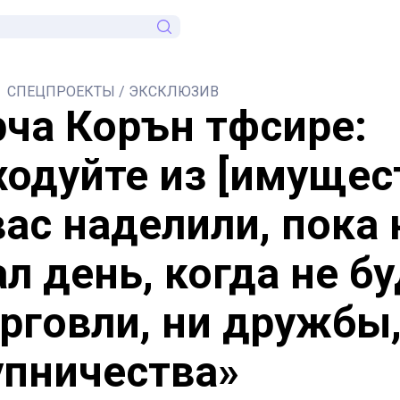
СПЕЦПРОЕКТЫ / ЭКСКЛЮЗИВ
ча Коръән тәфсире:
ходуйте из [имущест
вас наделили, пока 
л день, когда не б
орговли, ни дружбы,
упничества»