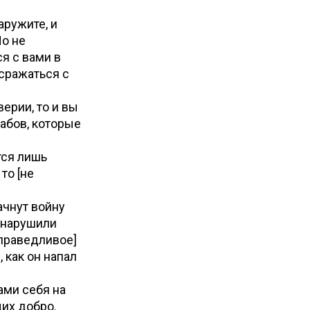
аружите, и
Но не
ся с вами в
 сражаться с
ерии, то и вы
абов, которые
тся лишь
то [не
ачнут войну
и нарушили
справедливое]
, как он напал
ами себя на
щих добро.