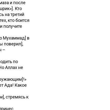
маза и после
шрик»]. Кто
сь на третий
тех, кто боится
[и получите
[о Мухаммад] в
ы поверил],
н –
родить по
Но Аллах не
кружающим]!»
ет Ада! Какое
м], стремясь к
принес