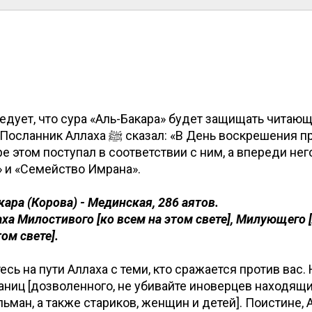
едует, что сура «Аль-Бакара» будет защищать читающ
сказал: «В День воскрешения приведут Коран
ире этом поступал в соответствии с ним, а впереди нег
 и «Семейство Имрана».
кара (Корова) - Мединская, 286 аятов.
ха Милостивого [ко всем на этом свете], Милующего 
ом свете].
сь на пути Аллаха с теми, кто сражается против вас. 
аниц [дозволенного, не убивайте иноверцев находящ
ьман, а также стариков, женщин и детей]. Поистине, 