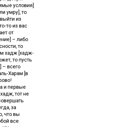
имые условия]
и умру], то
 выйти из
то-то из вас
ает от
ение] – либо
сности, то
м хадж [хадж-
ожет, то пусть
] – всего
аль-Харам [в
урово!
а и первые
хадж, тот не
 совершать
гда, за
, что вы
обой все