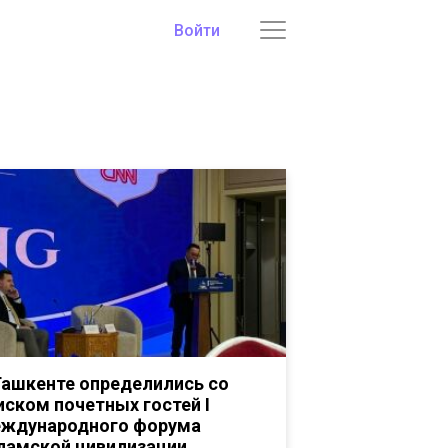
Войти
Ташкенте определились со
иском почетных гостей I
ждународного форума
ламской цивилизации