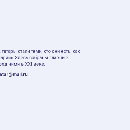
атары стали теми, кто они есть, как
нарии». Здесь собраны главные
ред ними в XXI веке.
tatar@mail.ru