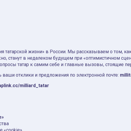
я татарской жизни» в России. Мы рассказываем о том, как т
но, станут в недалеком будущем при «оптимистичном сце
вопросы татар к самим себе и главные вызовы, стоящие пе
 ваши отклики и предложения по электронной почте:
milli
aplink.cc/milliard_tatar
e»
ства
е «cookie»