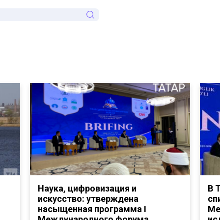
Наука, цифровизация и
В 
искусство: утверждена
сп
насыщенная программа I
Ме
Международного форума
ис