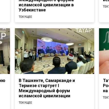
исламской цивилизации в
ТЕК
Узбекистане
ТЕКУЩЕЕ
рию
В Ташкенте, Самарканде и
Та
Термезе стартует I
Ро
Международный форум
на
исламской цивилизации
ТЕК
ТЕКУЩЕЕ