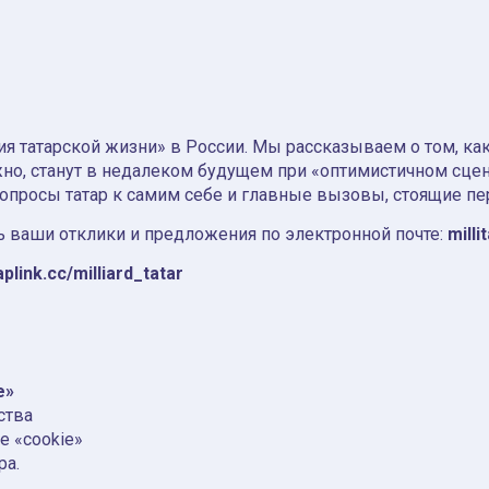
я татарской жизни» в России. Мы рассказываем о том, как т
но, станут в недалеком будущем при «оптимистичном сце
вопросы татар к самим себе и главные вызовы, стоящие пе
 ваши отклики и предложения по электронной почте:
milli
aplink.cc/milliard_tatar
e»
ства
е «cookie»
ра.