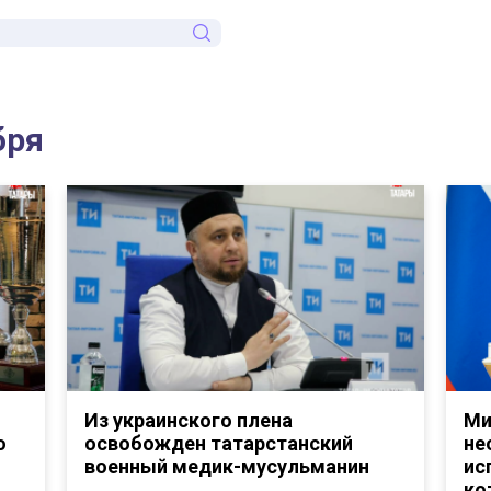
бря
Из украинского плена
Ми
о
освобожден татарстанский
не
военный медик-мусульманин
ис
ко