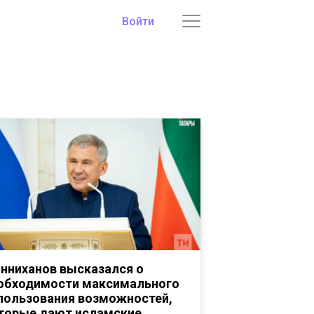
Войти
нниханов высказался о
обходимости максимального
пользования возможностей,
торые дают исламские