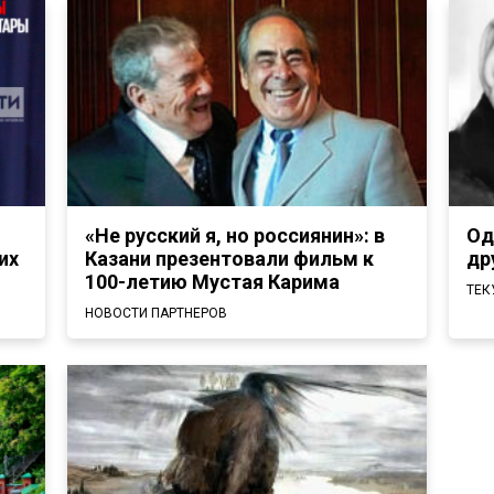
«Не русский я, но россиянин»: в
Од
их
Казани презентовали фильм к
др
100-летию Мустая Карима
ТЕК
НОВОСТИ ПАРТНЕРОВ