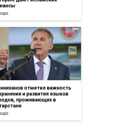
нансы
УЩЕЕ
нниханов отметил важность
хранения и развития языков
родов, проживающих в
тарстане
УЩЕЕ