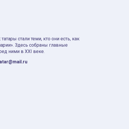
атары стали теми, кто они есть, как
нарии». Здесь собраны главные
ред ними в XXI веке.
tatar@mail.ru