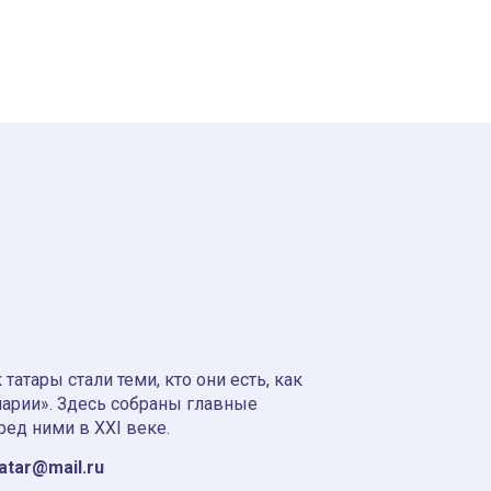
атары стали теми, кто они есть, как
нарии». Здесь собраны главные
ред ними в XXI веке.
tatar@mail.ru