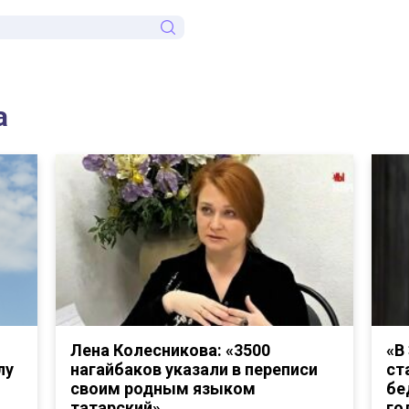
а
Лена Колесникова: «3500
«В
лу
нагайбаков указали в переписи
ст
своим родным языком
бе
татарский»
го