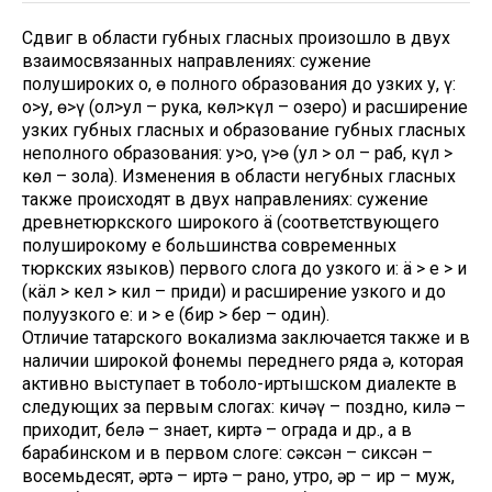
Сдвиг в области губных гласных произошло в двух
взаимосвязанных направлениях: сужение
полушироких о, ө полного образования до узких у, ү:
о>у, ө>ү (қол>қул – рука, көл>күл – озеро) и расширение
узких губных гласных и образование губных гласных
неполного образования: у>о, ү>ө (қул > қол – раб, күл >
көл – зола). Изменения в области негубных гласных
также происходят в двух направлениях: сужение
древнетюркского широкого ä (соответствующего
полуширокому е большинства современных
тюркских языков) первого слога до узкого и: ä > е > и
(кäл > кел > кил – приди) и расширение узкого и до
полуузкого е: и > е (бир > бер – один).
Отличие татарского вокализма заключается также и в
наличии широкой фонемы переднего ряда ə, которая
активно выступает в тоболо-иртышском диалекте в
следующих за первым слогах: кичəү – поздно, килə –
приходит, белə – знает, киртə – ограда и др., а в
барабинском и в первом слоге: сəксəн – сиксəн –
восемьдесят, əртə – иртə – рано, утро, əр – ир – муж,