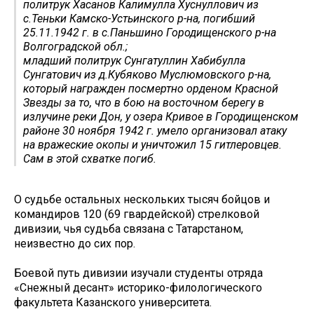
политрук Хасанов Калимулла Хуснуллович из
с.Теньки Камско-Устьинского р-на, погибший
25.11.1942 г. в с.Паньшино Городищенского р-на
Волгоградской обл.;
младший политрук Сунгатуллин Хабибулла
Сунгатович из д.Кубяково Муслюмовского р-на,
который награжден посмертно орденом Красной
Звезды за то, что в бою на восточном берегу в
излучине реки Дон, у озера Кривое в Городищенском
районе 30 ноября 1942 г. умело организовал атаку
на вражеские окопы и уничтожил 15 гитлеровцев.
Сам в этой схватке погиб.
О судьбе остальных нескольких тысяч бойцов и
командиров 120 (69 гвардейской) стрелковой
дивизии, чья судьба связана с Татарстаном,
неизвестно до сих пор.
Боевой путь дивизии изучали студенты отряда
«Снежный десант» историко-филологического
факультета Казанского университета.