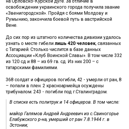
на Орловско-Курской дуге. За отличие в
освобождении украинского города получила звание
«Звенигородской». Пройдя с боями Молдову и
Румынию, закончила боевой путь в австрийской
Вене.
До сих пор из штатного количества дивизии удалось
узнать о месте гибели
лишь 420 человек
, связанных
с Татарией. Столько числится в базе данных
Ассоциации «Клуб Воинской Славы». В том числе 332
из 120 сд и 88 – из 69 гв. сд. Из них 200 – с
татарскими фамилиями.
368 солдат и офицеров погибли, 42 - умерли от ран, 8
– попали в плен. 2 красноармейца осуждены
трибуналом. 243 - погибли под г.Сталинградом.
В списке есть политрук и 14 офицеров. В том числе:
майор Галямов Андрей Андреевич из с.Свиногорье
Елабужского р-на, умерший от ран 7.8.1944 г. в
Эстонии;