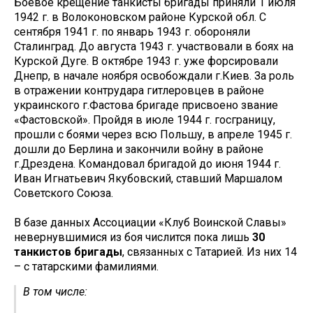
Боевое крещение танкисты бригады приняли 1 июля
1942 г. в Волоконовском районе Курской обл. С
сентября 1941 г. по январь 1943 г. обороняли
Сталинград. До августа 1943 г. участвовали в боях на
Курской Дуге. В октябре 1943 г. уже форсировали
Днепр, в начале ноября освобождали г.Киев. За роль
в отражении контрудара гитлеровцев в районе
украинского г.Фастова бригаде присвоено звание
«Фастовской». Пройдя в июле 1944 г. госграницу,
прошли с боями через всю Польшу, в апреле 1945 г.
дошли до Берлина и закончили войну в районе
г.Дрездена. Командовал бригадой до июня 1944 г.
Иван Игнатьевич Якубовский, ставший Маршалом
Советского Союза.
В базе данных Ассоциации «Клуб Воинской Славы»
невернувшимися из боя числится пока лишь
30
танкистов бригады
, связанных с Татарией. Из них 14
– с татарскими фамилиями.
В том числе: