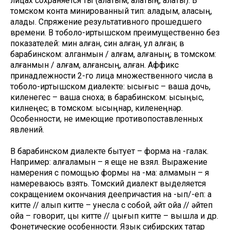
лицах сохраняется ты (алатым, алатың, алаты). В
томском конта минированный тип: аладым, аласың,
алады. Спряжение результативного прошедшего
времени. В тоболо-иртышском преимущественно без
показателей: мин алған, син алған, ул алған; в
барабинском: алганмын / алғам, алғаның; в томском:
алғанмын / алғам, алғансың, алған. Аффикс
принадлежности 2-го лица множественного числа в
тоболо-иртышском диалекте: қысығыс – ваша дочь,
киленегес – ваша сноха; в барабинском: қысыңыс,
килнеңес; в томском: қысыңнар, киленеңнəр.
Особенности, не имеющие противопоставленных
явлений.
В барабинском диалекте бытует – форма на -галак.
Например: алғалақмын – я еще не взял. Выражение
намерения с помощью формы на -мақ: алмақмын – я
намереваюсь взять. Томский диалект выделяется
сокращением окончания деепричастия на -ып/-еп: а
китте // алып китте – унесла с собой, əйт қойа // əйтеп
қойа – говорит, цық китте // цығып китте – вышла и др.
Фонетические особенности. Язык сибирских татар