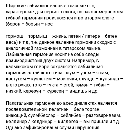
Широкие лабиализованные гласные о, ө,
характерные для первого слога, по закономерностям
губной гармонии произносятся и во втором слоге
(борон – борын – нос,
тормош – тормыш – жизнь, пөтөн / пөтөрə – бөтен –
весь) и т.д., т.е. данное явление гармонии сходно с
аналогичной гармонией в татарском языке.
Лабиальная гармония носит на себе следы
взаимодействия двух систем. Например, в
калмакском говоре сохраняется лабиальная
гармония алтайского типа: өзүм – үзем – я сам,
көстүгем – күзлегем – мои очки, қолундо – кулында –
в его руках; тоқто – тукта – стой, төмөн – түбəн –
низкий, көрөзүң – күрəсең – видишь и др.
Палатальная гармония во всех диалектах является
последовательной: пелəткəн – белə торган –
знающий, сүлəйбеслəр – сөйлибез – разговариваем,
келдинер / келдиңəр – килдегез – вы пришли и т.д.
Однако зафиксированы случаи нарушения