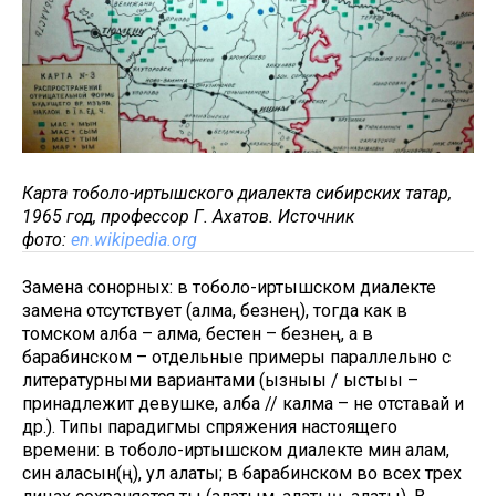
Карта тоболо-иртышского диалекта сибирских татар,
1965 год, профессор Г. Ахатов. Источник
фото:
en.wikipedia.org
Замена сонорных: в тоболо-иртышском диалекте
замена отсутствует (алма, безнең), тогда как в
томском алба – алма, бестен – безнең, а в
барабинском – отдельные примеры параллельно с
литературными вариантами (қызнықы / қыстықы –
принадлежит девушке, қалба // калма – не отставай и
др.). Типы парадигмы спряжения настоящего
времени: в тоболо-иртышском диалекте мин алам,
син аласын(ң), ул алаты; в барабинском во всех трех