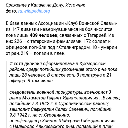
Сражение у Калача-на-Дону. Источник
фото:
ru.wikipedia.org
В базе данных Ассоциации «Клуб Воинской Славы»
из 147 дивизии невернувшимися из боя числится
пока лишь
409 человек
, связанных с Татарией. Из
них 226 – с татарскими фамилиями. 172 солдат и
офицеров погибли под г.Сталинградом, 18 - умерли
от ран, 219 – попали в плен.
И хотя дивизия сформирована в Кукморском
районе, среди погибших уроженцев этого р-на пока
лишь 28 человек. В списке есть 3 политрука и 21
офицер. В том числе:
следователь военной прокуратуры, военюрист 3
ранга Мухаметов Гафият Идиатуллович из г.Буинска,
погибший 7.8.1942 г. в Суровикинском районе;
замполит Сафиуллин Салах Салеевич, погибший
9.8.1942 г. на ст.Суровикино;
военфельдшер Хаиров Шайхрази Габетдинович из
с.Надырово Алькеевского р-на, попавший в плен.