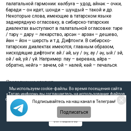
палатальной гармонии: көлбуға – удод, айнəк – очки,
баради – он идет, шонди – шундый – такой и др.
Некоторые слова, имеющие в татарском языке
заднерядную огласовку, в сибирско-татарских
диалектах выступают в палатальной огласовке: тəре
/ тəрү – дару – лекарство, əрсəн – арзан – дешево,
йөн – йон – шерсть и т.д. Дифтонги. В сибирско-
татарских диалектах имеются, главным образом,
нисходящие дифтонги: ай / əй, ыу / эү, ау / əү, ый / эй,
ой / өй, уй / үй. Например: пау – веревка, қайра –
обратно, нейгə – зачем, қой – налей, көй – печалься.
Продолжение следует
Мы используем cookie-файлы. Во время посещения сайта
«Татар-информ» вы соглашаетесь на использование файлов
Автор
: Рамазанова Дария Байрамовна
cookie в соответствии с настоящим уведомлением, согласием
Подписывайтесь на наш канал в Телеграм!
на
обработку персональных данных
,
Политикой о
Источник
: «История и культура татар Западной
персональных данных
и
Политикой конфиденциальности
Сибири»
Подписаться
Соглашаюсь
Подготовил
: Владислав Безменов, «Миллиард.Татар
Фото на анонсе: из открытых источников
dzen.ru