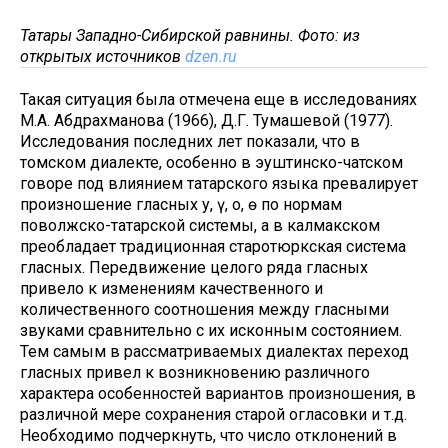
Татары Западно-Сибирской равнины. Фото: из
открытых источников
dzen.ru
Такая ситуация была отмечена еще в исследованиях
М.А. Абдрахманова (1966), Д.Г. Тумашевой (1977).
Исследования последних лет показали, что в
томском диалекте, особенно в эуштинско-чатском
говоре под влиянием татарского языка превалирует
произношение гласных у, ү, о, ө по нормам
поволжско-татарской системы, а в калмакском
преобладает традиционная старотюркская система
гласных. Передвижение целого ряда гласных
привело к изменениям качественного и
количественного соотношения между гласными
звуками сравнительно с их исконным состоянием.
Тем самым в рассматриваемых диалектах переход
гласных привел к возникновению различного
характера особенностей вариантов произношения, в
различной мере сохранения старой огласовки и т.д.
Необходимо подчеркнуть, что число отклонений в