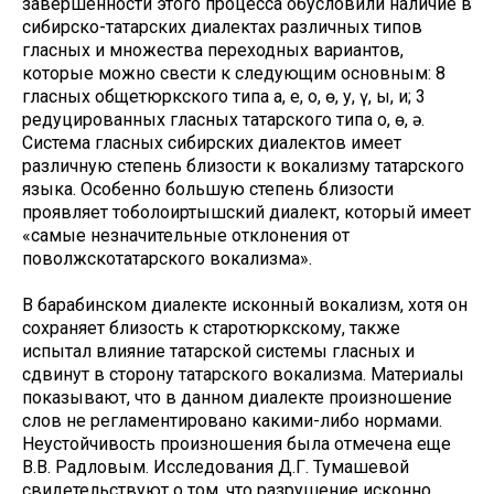
завершенности этого процесса обусловили наличие в
сибирско-татарских диалектах различных типов
гласных и множества переходных вариантов,
которые можно свести к следующим основным: 8
гласных общетюркского типа а, е, о, ө, у, ү, ы, и; 3
редуцированных гласных татарского типа о, ө, ə.
Система гласных сибирских диалектов имеет
различную степень близости к вокализму татарского
языка. Особенно большую степень близости
проявляет тоболоиртышский диалект, который имеет
«самые незначительные отклонения от
поволжскотатарского вокализма».
В барабинском диалекте исконный вокализм, хотя он
сохраняет близость к старотюркскому, также
испытал влияние татарской системы гласных и
сдвинут в сторону татарского вокализма. Материалы
показывают, что в данном диалекте произношение
слов не регламентировано какими-либо нормами.
Неустойчивость произношения была отмечена еще
В.В. Радловым. Исследования Д.Г. Тумашевой
свидетельствуют о том, что разрушение исконно