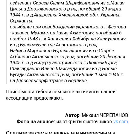
лейтенант Сираев Салим Шарифзянович из с.Малая
Цильна Дрожжановского р-на, погибший 29 марта
1944 г. в д.Андреевка Хмельницкой обл. Украины.
Сержанты:
погибшие при освобождении украинского г.Фастова
- казанец Мухаметов Газиз Ахметович, погибший 6
ноября 1943 г. и Халиуллин Хабибулла Халиуллович
из д.Булым-Булыхче Апастовского р-на;
Набиев Миргазиян Нурлыгаянович из с.Старое
Агбязово Актанышского р-на, погибший 20 февраля
1945 г. в д.Нидер у австрийского г.Люксембурга;
Шайгарданов Ильяс Шайгарданович из д.Новые
Бугады Актанышского р-на, погибший 1 мая 1945 г.
на Дюссельдорфштрасе в Берлине.
Поиск места гибели земляков активисты нашей
ассоциации продолжают.
Автор
: Михаил ЧЕРЕПАНОВ
Фото на анонсе:
из открытых источников
vk.com
Следите за самым важным и интересным в