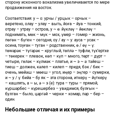
сторону исконного вокализма увеличивается по мере
продвижения на восток.
Соответствия: у ~ о: урчық / урцык – орчык –
веретено, олау – улау – выть, йоға – йуқа – тонкий,
отрау – утрау – остров, у ~ ө: йүклəү – йөклəү –
поднимать, мөк – мүк – мох, үмер – гомер – жизнь,
пөгөн – бүген – сегодня, оу / ау ~ у: аусақ – усак –
осина, тоуған – туган – родственник, ө / өү ~ ү:
төwəрəк – түгəрəк – круглый, төплə – туфли, түх'ертхе
– төкерек – плевок, көп – күп – много, төрт – дүрт –
четыре, гөлəк – күлмəк – платье, и ~ э ~ ə: тəйеш –
тиеш – должен, кəлеп – килеп – придя, бэк / бик –
очень, мөйəш – мөеш – угол, иңер – эңгер – сумерки,
и ~ у / ү: бийақ – бу як – эта сторона, иткерү – йүткерү
– кашлять, а ~ ы, ə ~ э (е): тура – туры – прямой,
күршəрбес – күрешербез – увидимся, булғын –
булган – было, цəргəй – черки – комар, пəр – бер –
один.
Небольшие отличая и их примеры