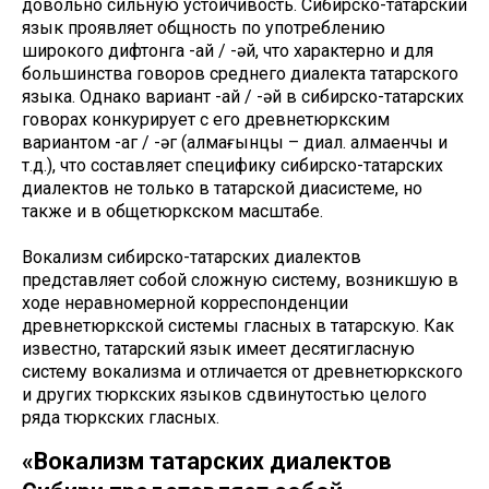
довольно сильную устойчивость. Сибирско-татарский
язык проявляет общность по употреблению
широкого дифтонга -ай / -əй, что характерно и для
большинства говоров среднего диалекта татарского
языка. Однако вариант -ай / -əй в сибирско-татарских
говорах конкурирует с его древнетюркским
вариантом -аг / -əг (алмағынцы – диал. алмаенчы и
т.д.), что составляет специфику сибирско-татарских
диалектов не только в татарской диасистеме, но
также и в общетюркском масштабе.
Вокализм сибирско-татарских диалектов
представляет собой сложную систему, возникшую в
ходе неравномерной корреспонденции
древнетюркской системы гласных в татарскую. Как
известно, татарский язык имеет десятигласную
систему вокализма и отличается от древнетюркского
и других тюркских языков сдвинутостью целого
ряда тюркских гласных.
«Вокализм татарских диалектов