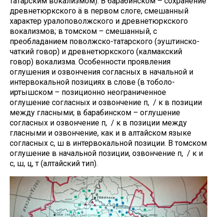
татарским вокализмом). В барабинском – сохранение
древнетюркского ä в первом слоге, смешанный
характер уралоповолжского и древнетюркского
вокализмов; в томском – смешанный, с
преобладанием поволжско-татарского (эуштинско-
чаткий говор) и древнетюркского (калмакский
говор) вокализма. Особенности проявления
оглушения и озвончения согласных в начальной и
интервокальной позициях в слове (в тоболо-
иртышском – позиционно неограниченное
оглушение согласных и озвончение п, қ / к в позиции
между гласными; в барабинском – оглушение
согласных и озвончение п, қ / к в позиции между
гласными и озвончение, как и в алтайском языке
согласных с, ш в интервокальной позиции. В томском
оглушение в начальной позиции, озвончение п, қ / к и
с, ш, ц, т (алтайский тип).