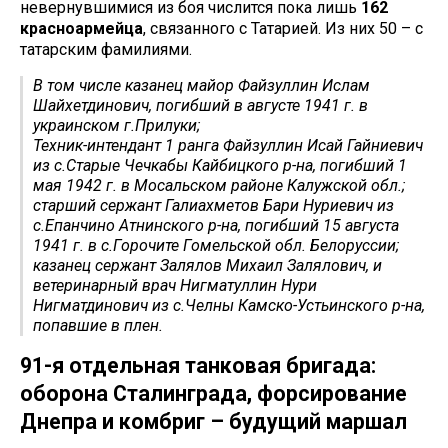
невернувшимися из боя числится пока лишь
162
красноармейца
, связанного с Татарией. Из них 50 – с
татарским фамилиями.
В том числе казанец майор Файзуллин Ислам
Шайхетдинович, погибший в августе 1941 г. в
украинском г.Прилуки;
Техник-интендант 1 ранга Файзуллин Исай Гайниевич
из с.Старые Чечкабы Кайбицкого р-на, погибший 1
мая 1942 г. в Мосальском районе Калужской обл.;
старший сержант Галиахметов Бари Нуриевич из
с.Епанчино Атнинского р-на, погибший 15 августа
1941 г. в с.Горочите Гомельской обл. Белоруссии;
казанец сержант Залялов Михаил Залялович, и
ветеринарный врач Нигматуллин Нури
Нигматдинович из с.Челны Камско-Устьинского р-на,
попавшие в плен.
91-я отдельная танковая бригада:
оборона Сталинграда, форсирование
Днепра и комбриг – будущий маршал