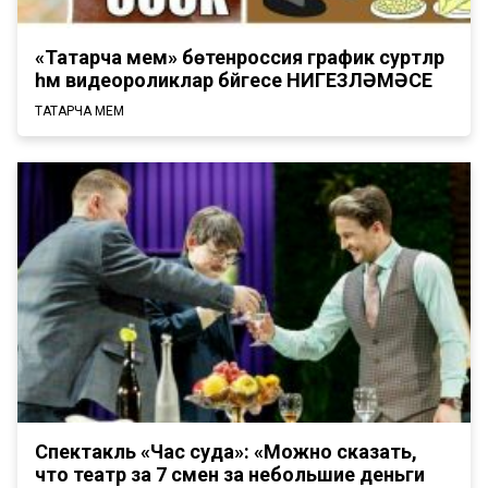
«Татарча мем» бөтенроссия график сурәтләр
һәм видеороликлар бәйгесе НИГЕЗЛӘМӘСЕ
ТАТАРЧА МЕМ
Спектакль «Час суда»: «Можно сказать,
что театр за 7 смен за небольшие деньги