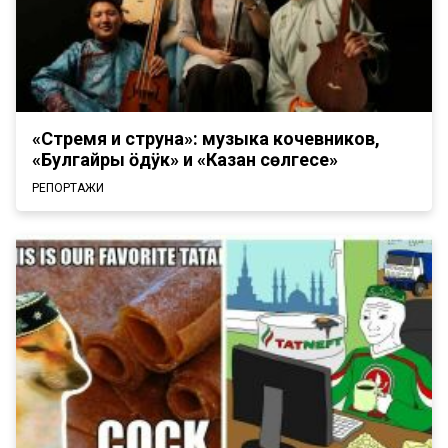
«Стремя и струна»: музыка кочевников,
«Булгайры ӧдӱк» и «Казан сөлгесе»
РЕПОРТАЖИ