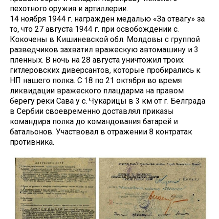
пехотного оружия и артиллерии.
14 ноября 1944 г. награжден медалью «За отвагу» за
то, что 27 августа 1944 г. при освобождении с.
Кокочены в Кишиневской обл. Молдовы с группой
разведчиков захватил вражескую автомашину и 3
пленных. В ночь на 28 августа уничтожил троих
гитлеровских диверсантов, которые пробирались к
НП нашего полка. С 18 по 21 октября во время
ликвидации вражеского плацдарма на правом
берегу реки Сава у с. Чукарицы в 3 км от г. Белграда
в Сербии своевременно доставлял приказы
командира полка до командования батарей и
батальонов. Участвовал в отражении 8 контратак
противника.