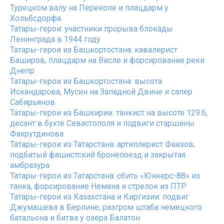
Турецком валу на Перекопе и плацдарм у
Хольбсдорфа
Татары-герои: участники прорыва блокады
Ленинграда в 1944 году
Татары-герои из Башкортостана: кавалерист
Баширов, плацдарм на Висле и форсирование реки
Днепр
Татары-герои из Башкортостана: высота
Искандарова, Мусин на Западной Двине и сапер
Сабирьянов
Татары-герои из Башкирии: танкист на высоте 129.6,
десант в бухте Севастополя и подвиги старшины
Фахрутдинова
Татары-герои из Татарстана: артиллерист Фаизов,
подбитый фашистский бронепоезд и закрытая
амбразура
Татары-герои из Татарстана: сбить «Юнкерс-88» из
танка, форсирование Немана и стрелок из ПТР
Татары-герои из Казахстана и Киргизии: подвиг
Джумашева в Берлине, разгром штаба немецкого
батальона и битва у озера Балатон