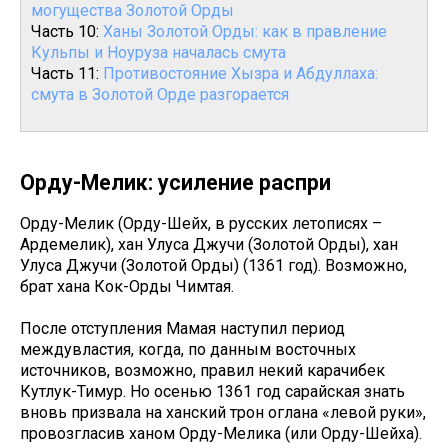
могущества Золотой Орды
Часть 10:
Ханы Золотой Орды: как в правление
Кульпы и Ноуруза началась смута
Часть 11:
Противостояние Хызра и Абдуллаха:
смута в Золотой Орде разгорается
Орду-Мелик: усиление распри
Орду-Мелик (Орду-Шейх, в русских летописях –
Ардемелик), хан Улуса Джучи (Золотой Орды), хан
Улуса Джучи (Золотой Орды) (1361 год). Возможно,
брат хана Кок-Орды Чимтая.
После отступления Мамая наступил период
междувластия, когда, по данным восточных
источников, возможно, правил некий карачибек
Кутлук-Тимур. Но осенью 1361 год сарайская знать
вновь призвала на ханский трон оглана «левой руки»,
провозгласив ханом Орду-Мелика (или Орду-Шейха).