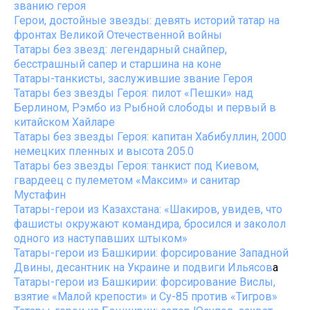
званию героя
Герои, достойные звезды: девять историй татар на
фронтах Великой Отечественной войны
Татары без звезд: легендарный снайпер,
бесстрашный сапер и старшина на коне
Татары-танкисты, заслужившие звание Героя
Татары без звезды Героя: пилот «Пешки» над
Берлином, Рэмбо из Рыбной слободы и первый в
китайском Хайларе
Татары без звезды Героя: капитан Хабибуллин, 2000
немецких пленных и высота 205.0
Татары без звезды Героя: танкист под Киевом,
гвардеец с пулеметом «Максим» и санитар
Мустафин
Татары-герои из Казахстана: «Шакиров, увидев, что
фашисты окружают командира, бросился и заколол
одного из наступавших штыком»
Татары-герои из Башкирии: форсирование Западной
Двины, десантник на Украине и подвиги Ильясов
а
Татары-герои из Башкирии: форсирование Вислы,
взятие «Малой крепости» и Су-85 против «Тигров»