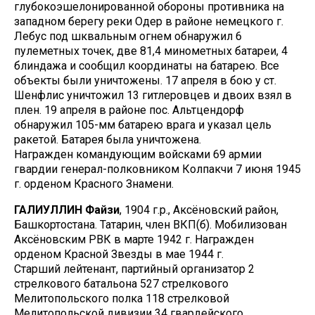
глубокоэшелонированной обороны противника на
западном берегу реки Одер в районе немецкого г.
Лебус под шквальным огнем обнаружил 6
пулеметных точек, две 81,4 минометных батареи, 4
блиндажа и сообщил координаты на батарею. Все
объекты были уничтожены. 17 апреля в бою у ст.
Шенфлис уничтожил 13 гитлеровцев и двоих взял в
плен. 19 апреля в районе пос. Альтцендорф
обнаружил 105-мм батарею врага и указал цель
ракетой. Батарея была уничтожена.
Награжден командующим войсками 69 армии
гвардии генерал-полковником Колпакчи 7 июня 1945
г. орденом Красного Знамени.
ГАЛИУЛЛИН Файзи
, 1904 г.р., Аксёновский район,
Башкортостана. Татарин, член ВКП(б). Мобилизован
Аксёновским РВК в марте 1942 г. Награжден
орденом Красной Звезды в мае 1944 г.
Старший лейтенант, партийный организатор 2
стрелкового батальона 527 стрелкового
Мелитопольского полка 118 стрелковой
Мелитопольской дивизии 34 гвардейского