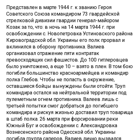
Представлен в марте 1944 г. к званию Героя
Советского Союза командиром 73 гвардейской
стрелковой дивизии гвардии генерал-майором
Козак за то, что: в ночь на 14 марта 1944 г. при
освобождении с. Новопетровка Устиновского района
Кировоградской обл. Украины его полк прорвал и
вклинился в оборону противника. Валиев
организовал отражение пяти контратак
превосходящих сил фашистов. До 100 гитлеровцев
было уничтожено, а еще 10 – взято в плен. В том бою
погибли большинство красноармейцев и командир
полка Глебов. Чтобы не попасть в окружение,
оставшиеся бойцы вынуждены были отойти. Труп
командира остался на нейтральной территории под
пулеметным огнем противника. Валеев лишь с
третьей попытки смог добраться до погибшего
командира и рискуя жизнью доставил труп товарища
в штаб полка. 26 марта при форсировании реки
Южный Буг и освобождении с. Александровка
Вознесенского района Одесской обл. Украины
погибла группа саперов. Валиев лично вызвался