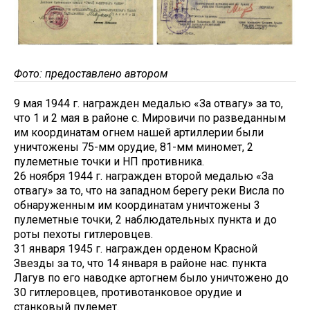
Фото: предоставлено автором
9 мая 1944 г. награжден медалью «За отвагу» за то,
что 1 и 2 мая в районе с. Мировичи по разведанным
им координатам огнем нашей артиллерии были
уничтожены 75-мм орудие, 81-мм миномет, 2
пулеметные точки и НП противника.
26 ноября 1944 г. награжден второй медалью «За
отвагу» за то, что на западном берегу реки Висла по
обнаруженным им координатам уничтожены 3
пулеметные точки, 2 наблюдательных пункта и до
роты пехоты гитлеровцев.
31 января 1945 г. награжден орденом Красной
Звезды за то, что 14 января в районе нас. пункта
Лагув по его наводке артогнем было уничтожено до
30 гитлеровцев, противотанковое орудие и
станковый пулемет.