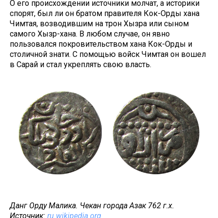
О его происхождении источники молчат, а историки
спорят, был ли он братом правителя Кок-Орды хана
Чимтая, возводившим на трон Хызра или сыном
самого Хызр-хана. В любом случае, он явно
пользовался покровительством хана Кок-Орды и
столичной знати. С помощью войск Чимтая он вошел
в Сарай и стал укреплять свою власть.
Данг Орду Малика. Чекан города Азак 762 г.х.
Источник:
ru.wikipedia.org