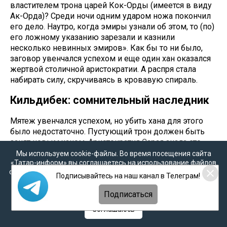
властителем трона царей Кок-Орды (имеется в виду
Ак-Орда)? Среди ночи одним ударом ножа покончил
его дело. Наутро, когда эмиры узнали об этом, то (по)
его ложному указанию зарезали и казнили
несколько невинных эмиров». Как бы то ни было,
заговор увенчался успехом и еще один хан оказался
жертвой столичной аристократии. А распря стала
набирать силу, скручиваясь в кровавую спираль.
Кильдибек: сомнительный наследник
Мятеж увенчался успехом, но убить хана для этого
было недостаточно. Пустующий трон должен быть
занят новым ханом. Аристократия Сарая знала это
лучше других и в конце осени 1361 года «дабы дела
Мы используем cookie-файлы. Во время посещения сайта
царства не расстроились...
«Татар-информ» вы соглашаетесь на использование файлов
cookie в соответствии с настоящим уведомлением, согласием
согласившись (между собой) возвели на трон
Подписывайтесь на наш канал в Телеграм!
на
обработку персональных данных
,
Политикой о
царства неизвестного человека, под предлогом, что
персональных данных
и
Политикой конфиденциальности
Подписаться
он Кильдибек, сын Джанибек-хана». Из этой
оговорки Муин ад-Дина Натанзи, автора «Анонима
Соглашаюсь
Искандера», можно сделать вывод, что многое