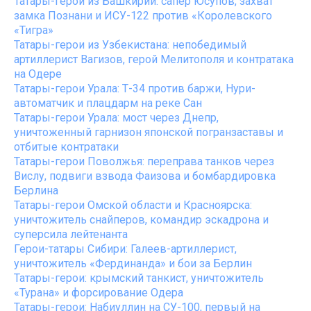
Татары-герои из Башкирии: сапер Юсупов, захват
замка Познани и ИСУ-122 против «Королевского
«Тигра»
Татары-герои из Узбекистана: непобедимый
артиллерист Вагизов, герой Мелитополя и контратака
на Одере
Татары-герои Урала: Т-34 против баржи, Нури-
автоматчик и плацдарм на реке Сан
Татары-герои Урала: мост через Днепр,
уничтоженный гарнизон японской погранзаставы и
отбитые контратаки
Татары-герои Поволжья: переправа танков через
Вислу, подвиги взвода Фаизова и бомбардировка
Берлина
Татары-герои Омской области и Красноярска:
уничтожитель снайперов, командир эскадрона и
суперсила лейтенанта
Герои-татары Сибири: Галеев-артиллерист,
уничтожитель «Фердинанда» и бои за Берлин
Татары-герои: крымский танкист, уничтожитель
«Турана» и форсирование Одера
Татары-герои: Набиуллин на СУ-100, первый на