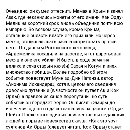
Очевидно, он сумел оттеснить Мамая в Крым и занял
Азак, где чеканились монеты от его имени. Хан Орду-
Мелик на короткий срок вновь объединил почти всю
империю. Во всяком случае, кроме Крыма,
остальные области власть его признали. Но через
месяц, столичная знать начала интриговать против
него. По данным Рогожского летописца,
«Ардемелика посадили на царстве, и тот царствовал
месяц и оне его убили. И бысть в орде замятня
велика и сеча старыи княз(и) Сарая и Когуи, и инех
множество побиша». Более подробно об этом
событии повествует Муин ад-Дин Натанзи, автор
«Анонима Искандера», хотя в целом его сведения
довольно путанные (в частности он путает Ак и Кок
Орды), а правления ханов перепутаны, но суть
событий он передает верно. Он писал: «Эмиры до
истечения одного года соглашались на царство Орда-
Шейха. После этого один из неизвестных и недалеких
людей в порыве невежества сказал: «Как это уруг
султанов Ак-Орды (следует читать Кок-Орды) станет