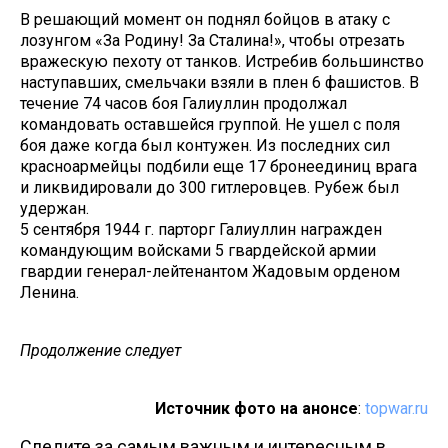
В решающий момент он поднял бойцов в атаку с
лозунгом «За Родину! За Сталина!», чтобы отрезать
вражескую пехоту от танков. Истребив большинство
наступавших, смельчаки взяли в плен 6 фашистов. В
течение 74 часов боя Галиуллин продолжал
командовать оставшейся группой. Не ушел с поля
боя даже когда был контужен. Из последних сил
красноармейцы подбили еще 17 бронеединиц врага
и ликвидировали до 300 гитлеровцев. Рубеж был
удержан.
5 сентября 1944 г. парторг Галиуллин награжден
командующим войсками 5 гвардейской армии
гвардии генерал-лейтенантом Жадовым орденом
Ленина.
Продолжение следует
Источник фото на анонсе
:
topwar.ru
Следите за самым важным и интересным в