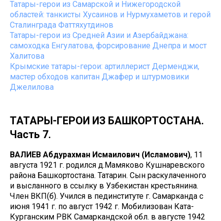
Татары-герои из Самарской и Нижегородской
областей: танкисты Хусаинов и Нурмухаметов и герой
Сталинграда Фаттяхутдинов
Татары-герои из Средней Азии и Азербайджана:
самоходка Енгулатова, форсирование Днепра и мост
Халитова
Крымские татары-герои: артиллерист Дерменджи,
мастер обходов капитан Джафер и штурмовики
Джелилова
ТАТАРЫ-ГЕРОИ ИЗ БАШКОРТОСТАНА.
Часть 7.
ВАЛИЕВ Абдурахман Исмаилович (Исламович)
, 11
августа 1921 г. родился д.Мамяково Кушнаревского
района Башкортостана. Татарин. Сын раскулаченного
и высланного в ссылку в Узбекистан крестьянина.
Член ВКП(б). Учился в пединституте г. Самарканда с
июня 1941 г. по август 1942 г. Мобилизован Ката-
Курганским РВК Самаркандской обл. в августе 1942