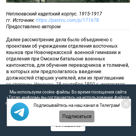
Неплюевский кадетский корпус. 1915-1917
гг. Источник:
https://pastvu.com/p/171678
Предоставлено автором
Далее рассмотрение дела было объединено с
проектами об учреждении отделения восточных
языков при Новочеркасской военной гимназии и
отделения при Омском батальоне военных
кантонистов, для обучения переводчиков и толмачей,
в которых или предполагалось введение
должностей старших учителей, или их приглашение
со стороны. Наконец, 18 сентября 1850 г. император
Николай I повелел предоставить учителям восточных
Мы используем cookie-файлы. Во время посещения сайта
языков в Оренбургском Неплюевском и Сибирском
«Татар-информ» вы соглашаетесь на использование файлов
cookie в соответствии с настоящим уведомлением, согласием
кадетских корпусах права и преимущества старших
Подписывайтесь на наш канал в Телеграм!
на
обработку персональных данных
,
Политикой о
учителей военно-учебных заведений и на этом
персональных данных
и
Политикой конфиденциальности
основании разрешить частный случай об учителе
Подписаться
Салихзяне Кукляшеве.
Соглашаюсь
Таким образом, ходатайство о присвоении С.Б.