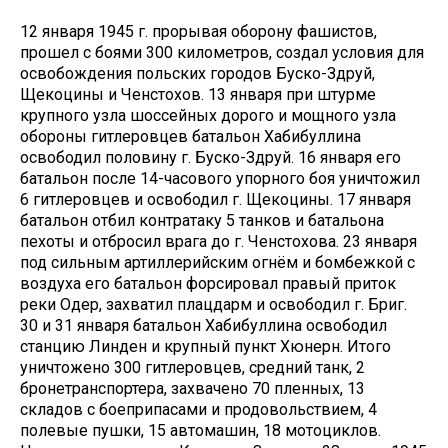
12 января 1945 г. прорывая оборону фашистов,
прошел с боями 300 километров, создал условия для
освобождения польских городов Буско-Здруй,
Щекоцины и Ченстохов. 13 января при штурме
крупного узла шоссейных дорого и мощного узла
обороны гитлеровцев батальон Хабибуллина
освободил половину г. Буско-Здруй. 16 января его
батальон после 14-часового упорного боя уничтожил
6 гитлеровцев и освободил г. Щекоцины. 17 января
батальон отбил контратаку 5 танков и батальона
пехоты и отбросил врага до г. Ченстохова. 23 января
под сильным артиллерийским огнём и бомбежкой с
воздуха его батальон форсировал правый приток
реки Одер, захватил плацдарм и освободил г. Бриг.
30 и 31 января батальон Хабибуллина освободил
станцию Линден и крупный пункт Хюнерн. Итого
уничтожено 300 гитлеровцев, средний танк, 2
бронетранспортера, захвачено 70 пленных, 13
складов с боеприпасами и продовольствием, 4
полевые пушки, 15 автомашин, 18 мотоциклов.