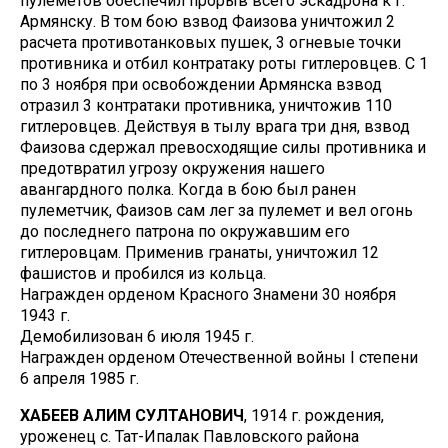
пулеметов обеспечил прорыв всего эскадрона к г.
Армянску. В том бою взвод Фаизова уничтожил 2
расчета противотанковых пушек, 3 огневые точки
противника и отбил контратаку роты гитлеровцев. С 1
по 3 ноября при освобождении Армянска взвод
отразил 3 контратаки противника, уничтожив 110
гитлеровцев. Действуя в тылу врага три дня, взвод
Фаизова сдержал превосходящие силы противника и
предотвратил угрозу окружения нашего
авангардного полка. Когда в бою был ранен
пулеметчик, Фаизов сам лег за пулемет и вел огонь
до последнего патрона по окружавшим его
гитлеровцам. Применив гранаты, уничтожил 12
фашистов и пробился из кольца.
Награжден орденом Красного Знамени 30 ноября
1943 г.
Демобилизован 6 июля 1945 г.
Награжден орденом Отечественной войны I степени
6 апреля 1985 г.
ХАБЕЕВ АЛИМ СУЛТАНОВИЧ
, 1914 г. рождения,
уроженец с. Тат-Ипалак Павловского района