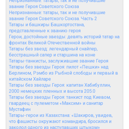
Непризнанные: татары, так и не получившие
звание Героя Советского Союза
Непризнанные: татары, так и не получившие
звание Героя Советского Союза. Часть 2
Татары и башкиры Башкортостана,
представленные к званию героя
Герои, достойные звезды: девять историй татар на
фронтах Великой Отечественной войны
Татары без звезд: легендарный снайпер,
бесстрашный сапер и старшина на коне
Татары-танкисты, заслужившие звание Героя
Татары без звезды Героя: пилот «Пешки» над
Берлином, Рэмбо из Рыбной слободы и первый в
китайском Хайларе
Татары без звезды Героя: капитан Хабибуллин,
2000 немецких пленных и высота 205.0
Татары без звезды Героя: танкист под Киевом,
гвардеец с пулеметом «Максим» и санитар
Мустафин
Татары-герои из Казахстана: «Шакиров, увидев,
что фашисты окружают командира, бросился и
заколол одного из наступавших штыком»