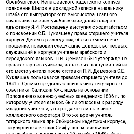
Оренбургского Неплюевского кадетского корпуса
полковник Шилов в докладной записке начальнику
штаба его императорского высочества, Главного
начальника военно-учебных заведений генерал-
адъютанту Я.И. Ростовцеву выступил с ходатайством
о присвоении С.Б. Кукляшеву права старшего учителя
корпуса. Директор заведения, обосновывая свое
прошение, приводил следующие доводы: во-первых,
служивший в корпусе учителем арабского и
персидского языков П.И. Демезон был утвержден в
правах старшего учителя, во-вторых, поступивший на
его место учителя после отставки П.И. Демезона С.Б.
Кукляшев пользовался правами старшего учителя до
1841 г. Однако представленный к чину титулярного
советника Салихзян Кукляшев на основании
Положения о военно-учебных заведениях 1836 г., по
которому учителя языков были отнесены к разряду
младших учителей, утверждается лишь в чине
коллежского секретаря. В то же время учитель
татарского языка при Сибирском кадетском корпусе,
титулярный советник Сейфулин на основании
высочайшего повеления от 19 октября 1848 г. был