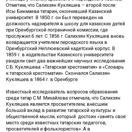
Отметим, что Салихзян Кукляшев – второй после
Исы Бикмаева татарин, окончивший Казанский
университет. В 1850 г. он был переведен на
должность надзирателя в школу для казахских детей
при Оренбургской пограничной комиссии, где
прослужил 6 лет. С 1856 г. Салихзян Кукляшев вновь
возвращается учителем персидского языка в
Оренбургский Неплюевский кадетский корпус. В
1859 г. в издательстве Казанского университета
увидели свет два важнейших научных исследования
С.Б. Кукляшева: «Татарская хрестоматия» и «Словарь
к татарской хрестоматии». Скончался Салихзян
Кукляшев в 1864 г. в Оренбурге.
Известный исследователь вопросов образования
среди татар С.М. Михайлова отмечала, что Салихзян
Кукляшев является просветителем, внёсшим
большой вклад в развитие татарской культуры и
общественной мысли, который достоин «занять своё
место среди известных татарских педагогов,
просветителей и фольклористов». А в