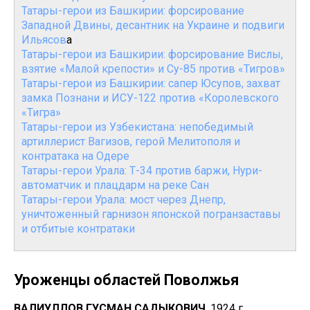
Татары-герои из Башкирии: форсирование
Западной Двины, десантник на Украине и подвиги
Ильясов
а
Татары-герои из Башкирии: форсирование Вислы,
взятие «Малой крепости» и Су-85 против «Тигров»
Татары-герои из Башкирии: сапер Юсупов, захват
замка Познани и ИСУ-122 против «Королевского
«Тигра»
Татары-герои из Узбекистана: непобедимый
артиллерист Вагизов, герой Мелитополя и
контратака на Одере
Татары-герои Урала: Т-34 против баржи, Нури-
автоматчик и плацдарм на реке Сан
Татары-герои Урала: мост через Днепр,
уничтоженный гарнизон японской погранзаставы
и отбитые контратаки
Уроженцы областей Поволжья
ВАЛИУЛЛОВ ГУСМАН САДЫКОВИЧ
, 1924 г.