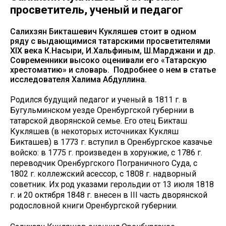
просветитель, ученый и педагог
Салихзян Бикташевич Кукляшев стоит в одном
ряду с выдающимися татарскими просветителями
XIX века К.Насыри, И.Хальфиным, Ш.Марджани и др.
Современники высоко оценивали его «Татарскую
хрестоматию» и словарь. Подробнее о нем в статье
исследователя Халима Абдуллина.
Родился будущий педагог и ученый в 1811 г. в
Бугульминском уезде Оренбургской губернии в
татарской дворянской семье. Его отец Бикташ
Кукляшев (в некоторых источниках Кукляш
Бикташев) в 1773 г. вступил в Оренбургское казачье
войско: в 1775 г. произведен в хорунжие, с 1786 г.
переводчик Оренбургского Пограничного Суда, с
1802 г. коллежский асессор, с 1808 г. надворный
советник. Их род указами герольдии от 13 июля 1818
г. и 20 октября 1848 г. внесен в III часть дворянской
родословной книги Оренбургской губернии.