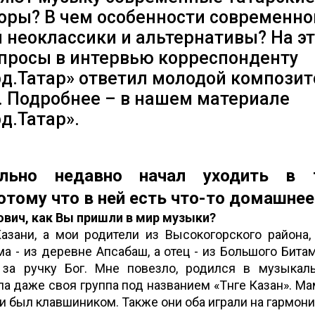
оры? В чем особенности современно
 неоклассики и альтернативы? На эт
опросы в интервью корреспонденту
д.Татар» ответил молодой композит
. Подробнее – в нашем материале
д.Татар».
ельно недавно начал уходить в 
отому что в ней есть что-то домашнее
ович, как Вы пришли в мир музыки?
азани, а мои родители из Высокогорского района,
а - из деревне Апсабаш, а отец - из Большого Бита
за ручку Бог. Мне повезло, родился в музыкал
а даже своя группа под названием «Төнге Казан». Мам
и был клавшиником. Также они оба играли на гармони