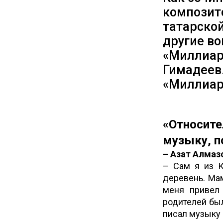
композит
татарской
другие в
«Миллиар
Гимадеев
«Миллиар
«
Относит
музыку, п
– Азат Алмаз
– Сам я из К
деревень. Мам
меня привел 
родителей был
писал музыку 