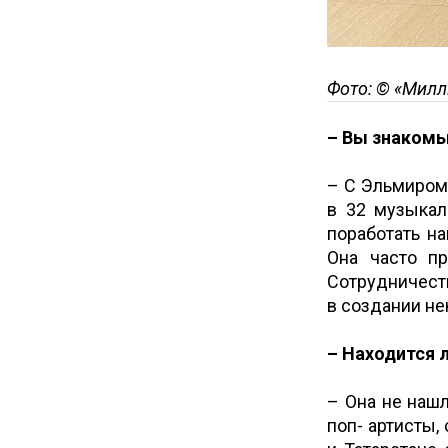
Фото: © «Милл
– Вы знакомы
– С Эльмиром
в 32 музыкал
поработать н
Она часто п
Сотрудничеств
в создании не
– Находится 
– Она не наш
поп- артисты,