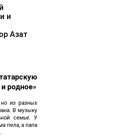
й
и и
ор Азат
татарскую
 и родное»
 но из разных
мана. В музыку
ьной семье. У
а пела, а папа
.