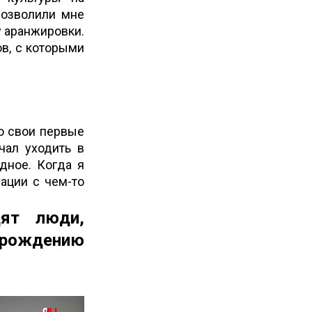
позволили мне
у аранжировки.
ов, с которыми
ко свои первые
чал уходить в
дное. Когда я
ации с чем-то
дят люди,
ю рождению