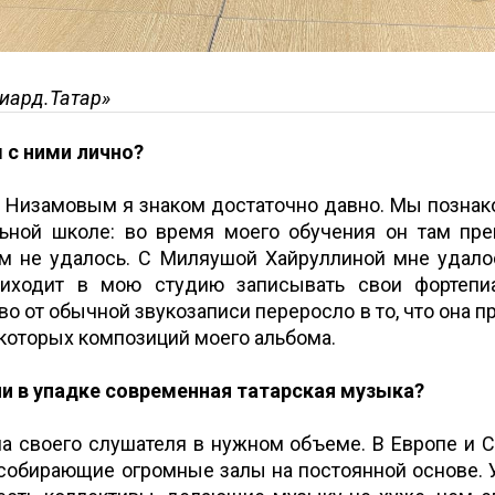
иард.Татар»
 с ними лично?
 Низамовым я знаком достаточно давно. Мы познак
ьной школе: во время моего обучения он там пре
ам не удалось. С Миляушой Хайруллиной мне удалос
риходит в мою студию записывать свои фортепиа
о от обычной звукозаписи переросло в то, что она п
которых композиций моего альбома.
ли в упадке современная татарская музыка?
ла своего слушателя в нужном объеме. В Европе и С
 собирающие огромные залы на постоянной основе. 