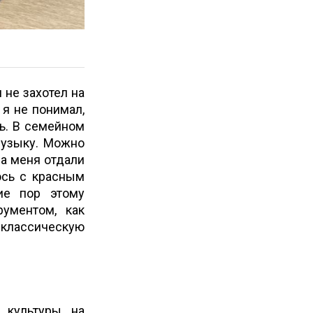
 не захотел на
 я не понимал,
сь. В семейном
музыку. Можно
да меня отдали
ось с красным
ие пор этому
ументом, как
 классическую
 культуры на