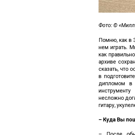
Фото: © «Милл
Помню, как в 
нем играть. М
как правильно
архиве сохра
сказать, что 
в подготовит
дипломом в 
инструменту
несложно дог
гитару, укулел
– Куда Вы по
– После обы