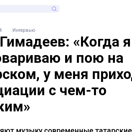
4
Интервью
 Гимадеев: «Когда я
овариваю и пою на
рском, у меня прих
циации с чем-то
ким»
няют музыку современные татарские