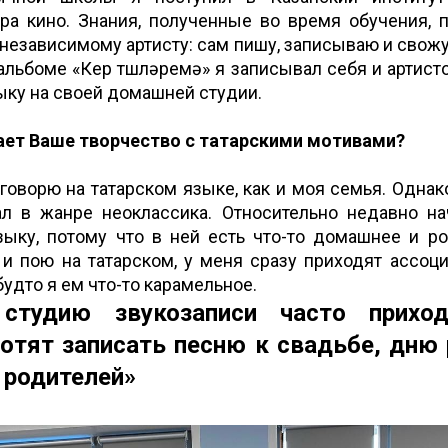
ра кино. Знания, полученные во время обучения, 
 независимому артисту: сам пишу, записываю и свож
льбоме «Кер төшләремә» я записывал себя и артист
ыку на своей домашней студии.
ает Ваше творчество с татарскими мотивами?
говорю на татарском языке, как и моя семья. Одна
л в жанре неоклассика. Относительно недавно на
зыку, потому что в ней есть что-то домашнее и ро
 и пою на татарском, у меня сразу приходят ассоци
будто я ем что-то карамельное.
тудию звукозаписи часто прихо
отят записать песню к свадьбе, дн
 родителей»