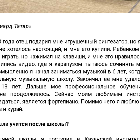
иард.Татар»
3 года отец подарил мне игрушечный синтезатор, но я
не хотелось настоящий, и мне его купили. Ребенком
 играть, но нажимал на клавиши, и мне это нравило
нились видео, где я карапузом пытаюсь сочинять 
осмысленно я начал заниматься музыкой в 6 лет, ког
ельную музыкальную школу. Закончил ее мне удал
13 лет. Дальше мое профессиональное обучен
 не продолжилось. Сейчас моим любимым инстр
адаться, является фортепиано. Помимо него я люблю
е и курай.
шли учится после школы?
чной школы я поступил в Казанский институт