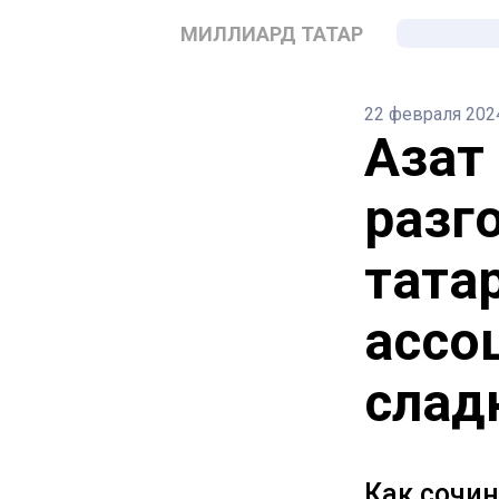
МИЛЛИАРД ТАТАР
22 февраля 202
Азат
разг
тата
ассо
слад
Как сочи