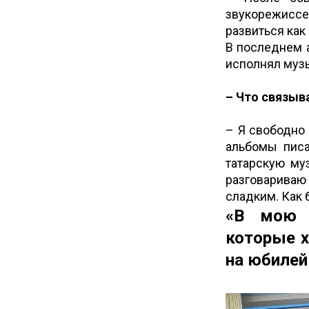
звукорежиссе
развиться как
В последнем а
исполнял муз
– Что связыв
– Я свободно 
альбомы писа
татарскую му
разговариваю
сладким. Как 
«В мою с
которые х
на юбилей