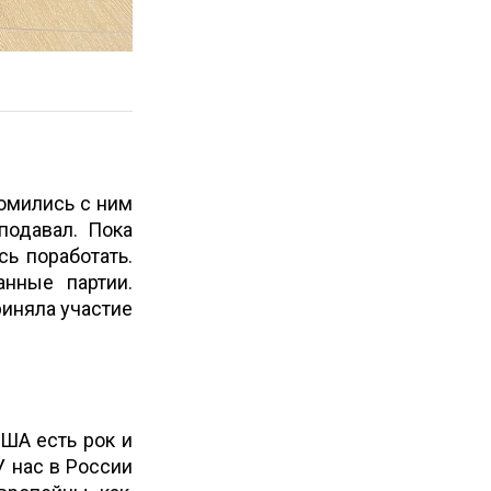
омились с ним
подавал. Пока
ь поработать.
нные партии.
риняла участие
ША есть рок и
У нас в России