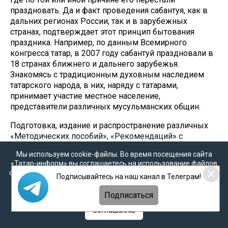
праздновать. Да и факт проведения сабантуя, как в
дальних регионах России, так и в зарубежных
странах, подтверждает этот принцип бытования
праздника. Например, по данным Всемирного
конгресса татар, в 2007 году сабантуй праздновали в
18 странах ближнего и дальнего зарубежья.
Знакомясь с традиционным духовным наследием
татарского народа, в них, наряду с татарами,
принимает участие местное население,
представители различных мусульманских общин.
Подготовка, издание и распространение различных
«Методических пособий», «Рекомендаций» с
включением «Сценариев» сабантуя, многочисленные
Мы используем cookie-файлы. Во время посещения сайта
репортажи о состоявшемся празднике в СМИ
«Татар-информ» вы соглашаетесь на использование файлов
способствуют тому, что отдельные узко локальные,
cookie в соответствии с настоящим уведомлением, согласием
Подписывайтесь на наш канал в Телеграм!
эпизодические факты, объявляемые «исконно
на
обработку персональных данных
,
Политикой о
татарскими», «традиционными», постепенно
персональных данных
и
Политикой конфиденциальности
Подписаться
становятся таковыми. Например, знаковым призом
современного сабантуя, будь то в ауле, райцентре,
Соглашаюсь
городе стал живой баран, вручаемый батыру.