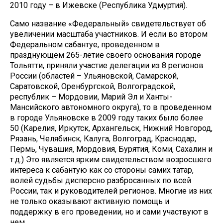
2010 году – в Ижевске (Республика Удмуртия).
Само название «Федеральный» свидетельствует об
увеличении масштаба участников. И если во втором
Федеральном сабантуе, проведенном в
празднующем 265-летие своего основания городе
Тольятти, приняли участие делегации из 8 регионов
России (областей – Ульяновской, Самарской,
Саратовской, Оренбургской, Волгоградской,
республик – Мордовии, Марий Эл и Ханты-
Мансийского автономного округа), то в проведенном
в городе Ульяновске в 2009 году таких было более
50 (Карелия, Иркутск, Архангельск, Нижний Новгород,
Рязань, Челябинск, Калуга, Волгоград, Краснодар,
Пермь, Чувашия, Мордовия, Бурятия, Коми, Сахалин и
т.д.) Это является ярким свидетельством возросшего
интереса к сабантую как со стороны самих татар,
волей судьбы дисперсно разбросанных по всей
России, так и руководителей регионов. Многие из них
не только оказывают активную помощь и
поддержку в его проведении, но и сами участвуют в
нем.