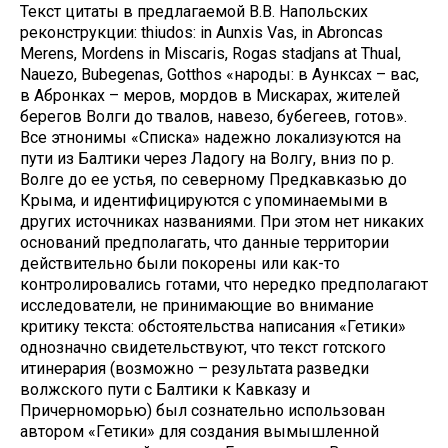
Текст цитаты в предлагаемой В.В. Напольских
реконструкции: thiudos: in Aunxis Vas, in Abroncas
Merens, Mordens in Miscaris, Rogas stadjans at Thual,
Nauezo, Bubegenas, Gotthos «народы: в Аунксах – вас,
в Абронках – меров, мордов в Мискарах, жителей
берегов Волги до твалов, навезо, бубегеев, готов».
Все этнонимы «Списка» надежно локализуются на
пути из Балтики через Ладогу на Волгу, вниз по р.
Волге до ее устья, по северному Предкавказью до
Крыма, и идентифицируются с упоминаемыми в
других источниках названиями. При этом нет никаких
оснований предполагать, что данные территории
действительно были покорены или как-то
контролировались готами, что нередко предполагают
исследователи, не принимающие во внимание
критику текста: обстоятельства написания «Гетики»
однозначно свидетельствуют, что текст готского
итинерария (возможно – результата разведки
волжского пути с Балтики к Кавказу и
Причерноморью) был сознательно использован
автором «Гетики» для создания вымышленной