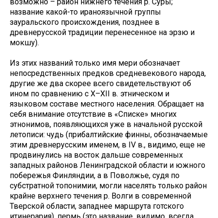
возможно – район нижнего течения р. Суры;
название какой-то ираноязычной группы
зауральского происхождения, позднее в
древнерусской традиции перенесенное на эрзю и
мокшу).
Из этих названий только имя мери обозначает
непосредственных предков средневекового народа,
другие же два скорее всего свидетельствуют об
ином по сравнению с X–XII в. этническом и
языковом составе местного населения. Обращает на
себя внимание отсутствие в «Списке» многих
этнонимов, появляющихся уже в начальной русской
летописи: чудь (прибалтийские финны, обозначаемые
этим древнерусским именем, в IV в., видимо, еще не
продвинулись на восток дальше современных
западных районов Ленинградской области и южного
побережья Финляндии, а в Поволжье, судя по
субстратной топонимии, могли населять только район
крайне верхнего течения р. Волги в современной
Тверской области, западнее маршрута готского
итинерария), пермь (это название, видимо, всегда