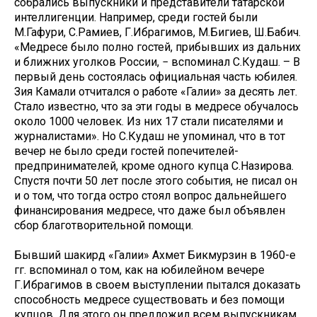
собрались выпускники и представители татарской
интеллигенции. Например, среди гостей были
М.Гафури, С.Рамиев, Г.Ибрагимов, М.Бигиев, Ш.Бабич.
«Медресе было полно гостей, прибывших из дальних
и ближних уголков России, − вспоминал С.Кудаш. – В
первый день состоялась официальная часть юбилея.
Зия Камали отчитался о работе «Галии» за десять лет.
Стало известно, что за эти годы в медресе обучалось
около 1000 человек. Из них 17 стали писателями и
журналистами». Но С.Кудаш не упоминал, что в тот
вечер не было среди гостей попечителей-
предпринимателей, кроме одного купца С.Назирова.
Спустя почти 50 лет после этого события, не писал он
и о том, что тогда остро стоял вопрос дальнейшего
финансирования медресе, что даже был объявлен
сбор благотворительной помощи.
Бывший шакирд «Галии» Ахмет Бикмурзин в 1960-е
гг. вспоминал о том, как на юбилейном вечере
Г.Ибрагимов в своем выступлении пытался доказать
способность медресе существовать и без помощи
купцов. Для этого он предложил всем выпускникам