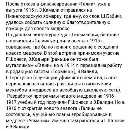
После отказа в финансировании «Галии», уже в
августе 1915 г. З.Камали отправился на
Нижегородскую ярмарку, где ему, со слов Ш.Бабича,
удалось собрать солидную благотворительную
помощь для своего медресе.
По данным литературоведа Г.Гильманова, бывшие
попечители «Галии» устроили осенью 1915 г.
совещание, где было принято решение о создании
нового медресе. В этой встрече принимали участие
Г.Шонаси, З.Кадыри (раньше он тоже был
мугаллимом «Галии», но в 1914 г. перешел на работу
в редакцию газеты «Тормыш»), З.Валиди,
Г.Терегулов (служащий уфимского земства, в этот
период как раз велись разговоры о включении
мектебов и медресе во всеобщую школьную сеть).
Разработку программы нового медресе на 1916-
1917 учебный год поручили Г.Шонаси и З.Валиди. Но в
1916 г. открытия нового аналога «Галии» не
состоялось, а учебные планы апробировались в
медресе «Усмания». Именно там работали и Г.Шонаси
и З.Валиди.