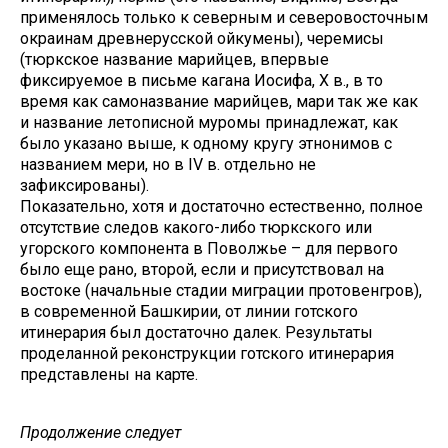
применялось только к северным и северовосточным
окраинам древнерусской ойкумены), черемисы
(тюркское название марийцев, впервые
фиксируемое в письме кагана Иосифа, X в., в то
время как самоназвание марийцев, мари так же как
и название летописной муромы принадлежат, как
было указано выше, к одному кругу этнонимов с
названием мери, но в IV в. отдельно не
зафиксированы).
Показательно, хотя и достаточно естественно, полное
отсутствие следов какого-либо тюркского или
угорского компонента в Поволжье – для первого
было еще рано, второй, если и присутствовал на
востоке (начальные стадии миграции протовенгров),
в современной Башкирии, от линии готского
итинерария был достаточно далек. Результаты
проделанной реконструкции готского итинерария
представлены на карте.
Продолжение следует