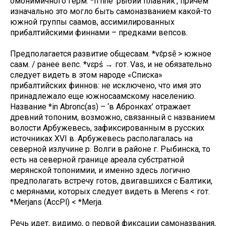
омонимичного герм. *fi nne ‘рыбий плавник’, причем
изначально это могло быть самоназванием какой-то
южной группы саамов, ассимилированных
прибалтийскими финнами – предками вепсов.
Предполагается развитие общесаам. *vɛ̄psē > южное
саам. / ранее вепс. *vɛpś → гот. Vas, и не обязательно
следует видеть в этом народе «Списка»
прибалтийских финнов: не исключено, что имя это
принадлежало еще южносаамскому населению.
Название *in Abronc(as) – ‘в Абронках’ отражает
древний топоним, возможно, связанный с названием
волости Арбужевесь, зафиксированным в русских
источниках XVI в. Арбужевесь располагалась на
северной излучине р. Волги в районе г. Рыбинска, то
есть на северной границе ареала субстратной
мерянской топонимии, и именно здесь логично
предполагать встречу готов, двигавшихся с Балтики,
с мерянами, которых следует видеть в Merens < гот.
*Merjans (AccPl) < *Merja.
Речь идет, видимо, о первой фиксации самоназвания,