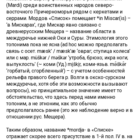
(Mardi) среди воинственных народов северо-
восточного Причерноморья рядом с керкетами и
серрами. Мордов «Список» помещает *in Miscar(is) –
‘в Мискарах’, где Мискар явно связано с
древнерусским Мещера – название области в
междуречье нижней Оки и Суры. Этимология этого
топонима пока не ясна (ad hoc можно предполагать
связь с осет. mæsk’ / mæsk’æ ‘овраг; ступица колеса’
или с мар. müškər / məškər ‘утроба, брюхо; икра ноги;
выпуклость’ (~ коми (Уд.) mi̮ški̮r, коми-язьв. mə̑škə̑r
‘горбатый, сгорбленный’) – с учетом особенностей
рельефа правого берега р. Волги в окско-сурском
междуречье, хотя обе эти возможности вызывают
вопросы), но принципиальное значение имеет то
обстоятельство, что здесь перед нами именно
топоним, а не этноним, как это обычно
предполагалось ранее (это же наблюдение верно и в
отношении рус. Мещера).
Таким образом, название *mordja- в «Списке»
отражает скорее всего присутствие в 1-й пол. IV в. на