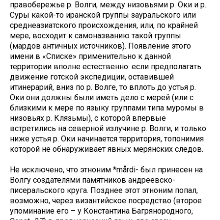
правобережье р. Волги, между низовьями р. Оки и р.
Суры какой-то иранской группы зауральского или
среднеазиатского происхождения, или, по крайней
мере, восходит к самоназванию такой группы
(мардов античных источников). Появление этого
имени в «Списке» применительно к данной
территории вполне естественно: если предполагать
движение готской экспедиции, оставившей
итинерарий, вниз по р. Волге, то вплоть до устья р.
Оки они должны были иметь дело с мерей (или с
близкими к мере по языку группами типа муромы в
низовьях р. Клязьмы), с которой впервые
встретились на северной излучине р. Волги, и только
ниже устья р. Оки начинается территория, топонимия
которой не обнаруживает явных мерянских следов.
Не исключено, что этноним *mårdi- был принесен на
Волгу создателями памятников андреевско-
писеральского круга. Позднее этот этноним попал,
возможно, через византийское посредство (второе
упоминание его – у Константина Багрянородного,