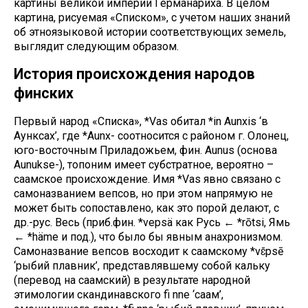
картины великой империи Германариха. В целом
картина, рисуемая «Списком», с учетом наших знаний
об этноязыковой истории соответствующих земель,
выглядит следующим образом.
История происхождения народов
финских
Первый народ «Списка», *Vas обитал *in Aunxis ‘в
Аунксах’, где *Aunx- соотносится с районом г. Олонец,
юго-восточным Приладожьем, фин. Aunus (основа
Aunukse-), топоним имеет субстратное, вероятно –
саамское происхождение. Имя *Vas явно связано с
самоназванием вепсов, но при этом напрямую не
может быть сопоставлено, как это порой делают, с
др.-рус. Весь (приб.фин. *vepsä как Русь ← *rōtsi, Ямь
← *häme и под.), что было бы явным анахронизмом.
Самоназвание вепсов восходит к саамскому *vɛ̄psē
‘рыбий плавник’, представлявшему собой кальку
(перевод на саамский) в результате народной
этимологии скандинавского fi nne ‘саам’,