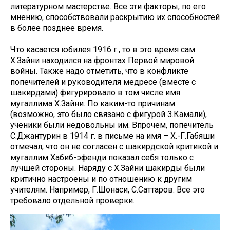
литературном мастерстве. Все эти факторы, по его
мнению, способствовали раскрытию их способностей
в более позднее время.
Что касается юбилея 1916 г., то в это время сам
Х.Зайни находился на фронтах Первой мировой
войны. Также надо отметить, что в конфликте
попечителей и руководителя медресе (вместе с
шакирдами) фигурировало в том числе имя
мугаллима Х.Зайни. По каким-то причинам
(возможно, это было связано с фигурой З.Камали),
ученики были недовольны им. Впрочем, попечитель
С.Джантурин в 1914 г. в письме на имя – Х.-Г.Габяши
отмечал, что он не согласен с шакирдской критикой и
мугаллим Хабиб-эфенди показал себя только с
лучшей стороны. Наряду с Х.Зайни шакирды были
критично настроены и по отношению к другим
учителям. Например, Г.Шонаси, С.Саттаров. Все это
требовало отдельной проверки.