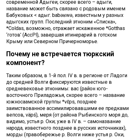
современной Адыгеи, скорее всего – адыги,
название может быть связано с родовым именем
Бабуковых < адыг. babǝʁwǝ, известным у разных
адыгских групп. Последний этноним «Списка»,
*Coldas, возможно, отражает искаженное *Gotthas
‘готов’ (AccPl), завершая итинерарий в готском
Крыму или Северном Причерноморье.
Почему не встречается тюркский
компонент?
Таким образом, в 1-й пол. IV в. в регионе от Ладоги
до средней Волги фиксируются известные в
средневековье этнонимы: вас (район юго-
восточного Приладожья, скорее всего – название
южносаамской группы *vɛ̄ps, позднее
заимствованное ассимилировавшими ее предками
вепсов, väpś), меря (от района Рыбинского моря до,
видимо, устья р. Оки; уже в IV в. – самоназвание
народа, известного позднее в русских источниках),
морды (правобережье р. Волги ниже устья р. Оки,