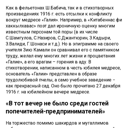
Как в фельетонах Ш.Бабича, так и в стихотворных
произведениях 1916 г. есть отсылки к конфликту
вокруг медресе «Галия». Например, в «Китабеннас фи
хаккылхавас» поэт дал ироничную оценку многим
известным персонам той поры (в их числе
С.Шамгулов, С.Назиров, С.Джантюрин, З.Кадыри,
З.Валиди, Г.Шонаси и т.д.). Но в эпиграмме на своего
учителя Зию Камали он сравнивал его с памятником
труду, желал ему многих лет жизни и процветания
«Галие», а его врагам – горения в аду. В
стихотворении, написанном в честь юбилея медресе,
основатель «Галии» представлен в образе
трудолюбивой пчелы, а само учебное заведение −
как прекрасный сад. Оно было прочитано 27 декабря
1916 г. на юбилейном вечере медресе.
«В тот вечер не было среди гостей
попечителей-предпринимателей»
На торжество помимо шакирдов и мугаллимов