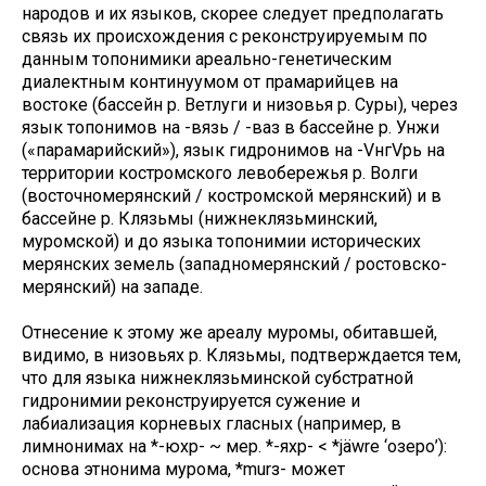
народов и их языков, скорее следует предполагать
связь их происхождения с реконструируемым по
данным топонимики ареально-генетическим
диалектным континуумом от прамарийцев на
востоке (бассейн р. Ветлуги и низовья р. Суры), через
язык топонимов на -вязь / -ваз в бассейне р. Унжи
(«парамарийский»), язык гидронимов на -VнгVрь на
территории костромского левобережья р. Волги
(восточномерянский / костромской мерянский) и в
бассейне р. Клязьмы (нижнеклязьминский,
муромской) и до языка топонимии исторических
мерянских земель (западномерянский / ростовско-
мерянский) на западе.
Отнесение к этому же ареалу муромы, обитавшей,
видимо, в низовьях р. Клязьмы, подтверждается тем,
что для языка нижнеклязьминской субстратной
гидронимии реконструируется сужение и
лабиализация корневых гласных (например, в
лимнонимах на *-юхр- ~ мер. *-яхр- < *jäwre ‘озеро’):
основа этнонима мурома, *murз- может