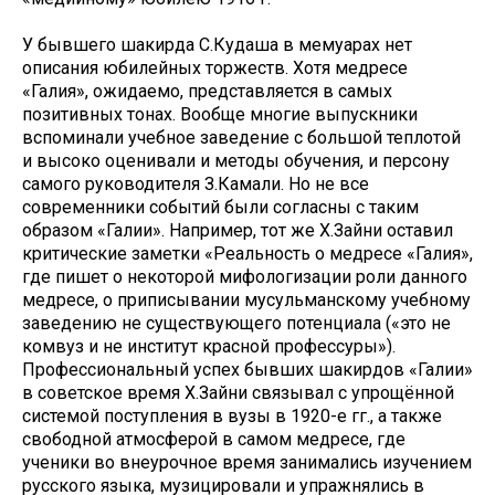
У бывшего шакирда С.Кудаша в мемуарах нет
описания юбилейных торжеств. Хотя медресе
«Галия», ожидаемо, представляется в самых
позитивных тонах. Вообще многие выпускники
вспоминали учебное заведение с большой теплотой
и высоко оценивали и методы обучения, и персону
самого руководителя З.Камали. Но не все
современники событий были согласны с таким
образом «Галии». Например, тот же Х.Зайни оставил
критические заметки «Реальность о медресе «Галия»,
где пишет о некоторой мифологизации роли данного
медресе, о приписывании мусульманскому учебному
заведению не существующего потенциала («это не
комвуз и не институт красной профессуры»).
Профессиональный успех бывших шакирдов «Галии»
в советское время Х.Зайни связывал с упрощённой
системой поступления в вузы в 1920-е гг., а также
свободной атмосферой в самом медресе, где
ученики во внеурочное время занимались изучением
русского языка, музицировали и упражнялись в