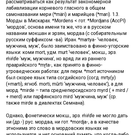
рассматриваться как результат закономерной
лабиализации корневого гласного в общем
самоназвании мери (*märi) и марийцев (*mari). 1.3.
Морды в Мискарах. *Mordens < гот. *Mordjans (AccPl)
‘мордов’, основа имени та же, что и в русском
названии мокшан и эрзян, мордва (с собирательным
русским суффиксом -ва). Иран. *martya- ‘человек,
мужчина, муж’, было заимствовано в финно-угорские
языки: коми mort, удм. murt ‘человек’, мокш., эрз.
ḿiŕďe ‘муж, мужчина’, но вряд ли из раннего
праарийского *mr̥ta-, как принято в финно-
угроведческих работах: для перм. *mort источником
был скорее язык типа согдийского (согд. mrty(y)
(+marti), ягноб. morti, mūrti ‘мужчина, человек’), а для
морд. *mirde – типа среднеперсидского myrd ( + mird /
+ merd) или парфянского mird ‘мужчина, муж’ (ср.
также mirde в диалектах Семнана).
Однако, фонетически мокш., эрз. ḿiŕďe не могло дать
ни (др.-) рус. мордва, ни гот. *mordja-, а в качестве
этнонима это слово в мордовских языках не
используется, и нет оснований думать, что когда-либо