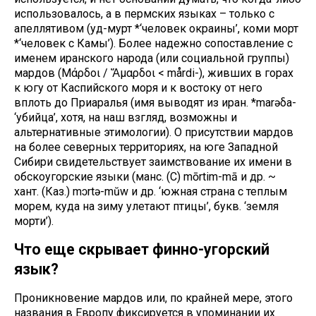
использовалось, а в пермских языках – только с
апеллятивом (уд-мурт *‘человек окраины’, коми морт
*‘человек с Камы’). Более надежно сопоставление с
именем иранского народа (или социальной группы)
мардов (Μάρδοι / Ἄμαρδοι < mårdi-), живших в горах
к югу от Каспийского моря и к востоку от него
вплоть до Приаралья (имя выводят из иран. *marəδa-
‘убийца’, хотя, на наш взгляд, возможны и
альтернативные этимологии). О присутствии мардов
на более северных территориях, на юге Западной
Сибири свидетельствует заимствование их имени в
обскоугорские языки (манс. (С) mōrtim-mā и др. ~
хант. (Каз.) mɔrtə-mŭw и др. ‘южная страна с теплым
морем, куда на зиму улетают птицы’, букв. ‘земля
морти’).
Что еще скрывает финно-угорский
язык?
Проникновение мардов или, по крайней мере, этого
названия в Европу фиксируется в упоминании их