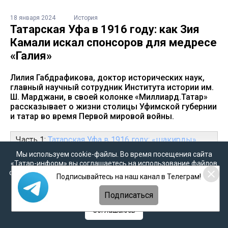
18 января 2024
История
Татарская Уфа в 1916 году: как Зия
Камали искал спонсоров для медресе
«Галия»
Лилия Габдрафикова, доктор исторических наук,
главный научный сотрудник Института истории им.
Ш. Марджани, в своей колонке «Миллиард.Татар»
рассказывает о жизни столицы Уфимской губернии
и татар во время Первой мировой войны.
Часть 1:
Татарская Уфа в 1916 году: «шакирды»,
«приказчики», «девушки» и другие…
Мы используем cookie-файлы. Во время посещения сайта
«Татар-информ» вы соглашаетесь на использование файлов
cookie в соответствии с настоящим уведомлением, согласием
Подписывайтесь на наш канал в Телеграм!
на
обработку персональных данных
,
Политикой о
Медресе «Галия» и Зия Камали
персональных данных
и
Политикой конфиденциальности
Подписаться
В 1916 г., в Уфе отметили 10-летие медресе «Галия».
Соглашаюсь
Сначала предполагалось проведение
торжественного вечера в июне того года, потом все