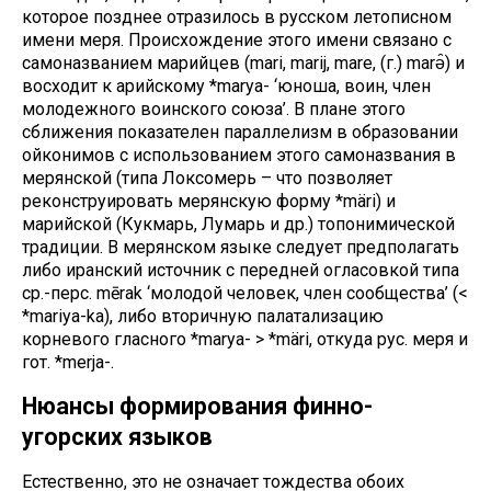
которое позднее отразилось в русском летописном
имени меря. Происхождение этого имени связано с
самоназванием марийцев (mari, marij, mare, (г.) marə̑) и
восходит к арийскому *marya- ‘юноша, воин, член
молодежного воинского союза’. В плане этого
сближения показателен параллелизм в образовании
ойконимов с использованием этого самоназвания в
мерянской (типа Локсомерь – что позволяет
реконструировать мерянскую форму *märi) и
марийской (Кукмарь, Лумарь и др.) топонимической
традиции. В мерянском языке следует предполагать
либо иранский источник с передней огласовкой типа
ср.-перс. mērak ‘молодой человек, член сообщества’ (<
*mariya-ka), либо вторичную палатализацию
корневого гласного *marya- > *märi, откуда рус. меря и
гот. *merja-.
Нюансы формирования финно-
угорских языков
Естественно, это не означает тождества обоих