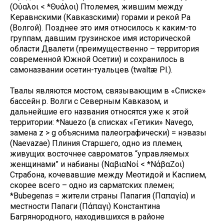
(Οὐαλοι < *Θυάλοι) Птолемея, жившим между
Керавнскими (Кавказскими) горами и рекой Ра
(Волгой). Позднее это имя относилось к каким-то
группам, давшим грузинское имя исторической
области Двалети (преимущественно – территория
современной Южной Осетии) и сохранилось в
самоназвании осетин-туальцев (twaltæ Pl.).
Твалы являются мостом, связывающим в «Списке»
бассейн р. Волги с Северным Кавказом, и
дальнейшие его названия относятся уже к этой
территории: *Nauezo (в списках «Гетики» Navego,
замена z > g объяснима палеографически) = нэвазы
(Naevazae) Плиния Старшего, одно из племен,
живущих восточнее савроматов “управляемых
женщинами” и набианы (ΝαβιαΝοί < *ΝάβαΖοι)
Страбона, кочевавшие между Меотидой и Каспием,
скорее всего – одно из сарматских племен;
*Bubegenas = жители страны Папагия (Παπαγία) и
местности Папаги (Πάπαγι) Константина
Багрянородного, находившихся в районе