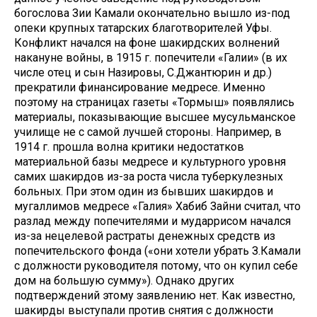
богослова Зии Камали окончательно вышло из-под
опеки крупных татарских благотворителей Уфы.
Конфликт начался на фоне шакирдских волнений
накануне войны, в 1915 г. попечители «Галии» (в их
числе отец и сын Назировы, С.Джантюрин и др.)
прекратили финансирование медресе. Именно
поэтому на страницах газеты «Тормыш» появлялись
материалы, показывающие высшее мусульманское
училище не с самой лучшей стороны. Например, в
1914 г. прошла волна критики недостатков
материальной базы медресе и культурного уровня
самих шакирдов из-за роста числа туберкулезных
больных. При этом один из бывших шакирдов и
мугаллимов медресе «Галия» Хабиб Зайни считал, что
разлад между попечителями и мударрисом начался
из-за нецелевой растраты денежных средств из
попечительского фонда («они хотели убрать З.Камали
с должности руководителя потому, что он купил себе
дом на большую сумму»). Однако других
подтверждений этому заявлению нет. Как известно,
шакирды выступали против снятия с должности