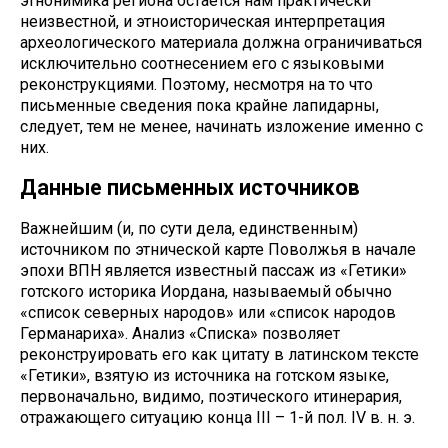
этнонимика региона остается нам практически
неизвестной, и этноисторическая интерпретация
археологического материала должна ограничиваться
исключительно соотнесением его с языковыми
реконструкциями. Поэтому, несмотря на то что
письменные сведения пока крайне лапидарны,
следует, тем не менее, начинать изложение именно с
них.
Данные письменных источников
Важнейшим (и, по сути дела, единственным)
источником по этнической карте Поволжья в начале
эпохи ВПН является известный пассаж из «Гетики»
готского историка Иордана, называемый обычно
«список северных народов» или «список народов
Германариха». Анализ «Списка» позволяет
реконструировать его как цитату в латинском тексте
«Гетики», взятую из источника на готском языке,
первоначально, видимо, поэтического итинерария,
отражающего ситуацию конца III – 1-й пол. IV в. н. э.