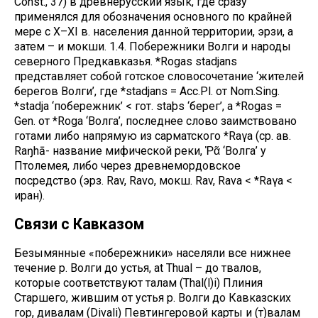
Сonst., 37) в древнерусский язык, где сразу
применялся для обозначения основного по крайней
мере с X–XI в. населения данной территории, эрзи, а
затем – и мокши. 1.4. Побережники Волги и народы
северного Предкавказья. *Rogas stadjans
представляет собой готское словосочетание ‘жителей
берегов Волги’, где *stadjans = Acc.Pl. от Nom.Sing.
*stadja ‘побережник’ < гот. staþs ‘берег’, а *Rogas =
Gen. от *Roga ‘Волга’, последнее слово заимствовано
готами либо напрямую из сарматского *Raγa (ср. ав.
Raŋhā- название мифической реки, Ῥᾶ ‘Волга’ у
Птолемея, либо через древнемордовское
посредство (эрз. Rav, Ravo, мокш. Rav, Rava < *Raγa <
иран).
Связи с Кавказом
Безымянные «побережники» населяли все нижнее
течение р. Волги до устья, at Thual – до твалов,
которые соответствуют талам (Thal(l)i) Плиния
Старшего, жившим от устья р. Волги до Кавказских
гор, дивалам (Divali) Певтингеровой карты и (т)валам