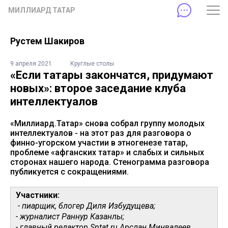
МИЛЛИАРД ТАТАР
Рустем Шакиров
9 апреля 2021
Круглые столы
«Если татары закончатся, придумают
новых»: второе заседание клуба
интеллектуалов
«Миллиард.Татар» снова собрал группу молодых
интеллектуалов - на этот раз для разговора о
финно-угорском участии в этногенезе татар,
проблеме «афганских татар» и слабых и сильных
сторонах нашего народа. Стенограмма разговора
публикуется с сокращениями.
Участники:
- пиарщик, блогер Диля Избудущева;
- журналист Раннур Казанлы;
- главный редактор Sntat.ru Арслан Минвалеев