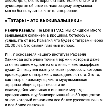
самом деле, очень перспективно. Если бы кто-то в
руководстве об этом по-настоящему задумался,
могло бы получиться что-то интересное.
«Татары - это выживальщики»
Раннур Казанлы.
На мой взгляд, мы слишком много
занимаемся копанием в прошлом. Хотелось бы
услышать от вас, Исмагил, что будет с татарами через
20, 30 лет. Это самый главный вопрос.
И.Г.
У основателя нашего института Рафаэля
Хакимова есть очень точный термин, который даже
стал названием одной из его книг, – «метаморфозы
духа». Он нащупал важную часть процессов, которые
происходили с татарами в последние лет сто. Это то,
как татары - замкнутая, чисто мусульманская
аграрная община, практически не
взаимодействовавшая с внешним миром, -
превратились в урбанизированный на 80 процентов
этнос, который становится все более русскоязычным
и все более светским.