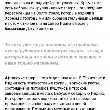
зрения языка и традиций, это туркмены. Кроме того,
есть небольшая группа «новых татар» – это поздние
переселенцы из Волго-Урала, которые ездили в
Хорезм с торговыми или образовательными целями
и потом откочевали на север Ирана вместе с
басмачами Джунаид-хана.
То есть уже тогда возникла эта проблема,
что за рубежом появляются группы татар, о
которых мы не знали и которые связаны с
нами только названием.
Афганские татары - это отдельная тема. В Пакистане и
Индии есть этнокастовые группы, воинские касты,
состоящие из потомков пуштунов и тюрков,
завоевывавших вместе с Бабуром северную Индию.
Вот среди них есть подкаста татар, и в последнее
время они начинают задумываться о своей
идентичности. Потому что местные автохтонные