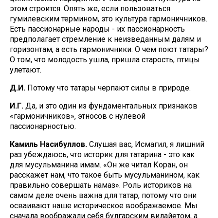
этом строится. Опять же, если пользоваться
гумилевским термином, это культура гармоничников.
Есть пассионарные народы - их пассионарность
предполагает стремление к неизведанным далям и
горизонтам, а есть гармоничники. О чем поют татары?
О том, что молодость ушла, пришла старость, птицы
улетают.
Д.И.
Потому что татары черпают силы в природе.
И.Г.
Да, и это один из фундаментальных признаков
«гармоничников», этносов с нулевой
пассионарностью.
Камиль Насибуллов.
Слушая вас, Исмагил, я лишний
раз убеждаюсь, что историк для татарина - это как
для мусульманина имам. «Он же читал Коран, он
расскажет нам, что такое быть мусульманином, как
правильно совершать намаз». Роль историков на
самом деле очень важна для татар, потому что они
осваивают наше историческое воображаемое. Мы
сначала воображали себя булгарским вилайетом, а