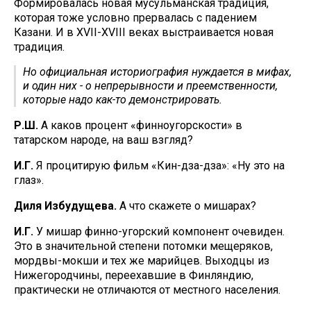
Формировалась новая мусульманская традиция,
которая тоже условно прервалась с падением
Казани. И в XVII-XVIII веках выстраивается новая
традиция.
Но официальная историография нуждается в мифах,
и один них - о непрерывности и преемственности,
которые надо как-то демонстрировать.
Р.Ш.
А каков процент «финноугорскости» в
татарском народе, на ваш взгляд?
И.Г.
Я процитирую фильм «Кин-дза-дза»: «Ну это на
глаз».
Диля Избудущева.
А что скажете о мишарах?
И.Г.
У мишар финно-угорский компонент очевиден.
Это в значительной степени потомки мещеряков,
мордвы-мокши и тех же марийцев. Выходцы из
Нижегородчины, переехавшие в Финляндию,
практически не отличаются от местного населения.