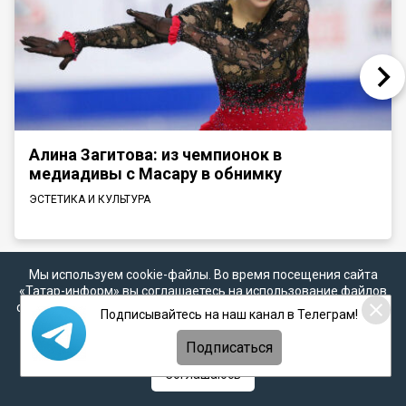
Алина Загитова: из чемпионок в
медиадивы с Масару в обнимку
ЭСТЕТИКА И КУЛЬТУРА
Мы используем cookie-файлы. Во время посещения сайта
«Татар-информ» вы соглашаетесь на использование файлов
Новости СМИ2
cookie в соответствии с настоящим уведомлением, согласием
Подписывайтесь на наш канал в Телеграм!
на
обработку персональных данных
,
Политикой о
персональных данных
и
Политикой конфиденциальности
Подписаться
Рустем Шакиров
Соглашаюсь
12 марта 2021
Круглые столы