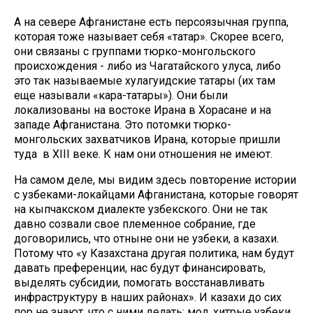
А на севере Афганистане есть персоязычная группа,
которая тоже называет себя «татар». Скорее всего,
они связаны с группами тюрко-монгольского
происхождения - либо из Чагатайского улуса, либо
это так называемые хулагуидские татары (их там
еще называли «кара-татары»). Они были
локализованы на востоке Ирана в Хорасане и на
западе Афганистана. Это потомки тюрко-
монгольских захватчиков Ирана, которые пришли
туда в XIII веке. К нам они отношения не имеют.
На самом деле, мы видим здесь повторение истории
с узбеками-локайцами Афганистана, которые говорят
на кыпчакском диалекте узбекского. Они не так
давно созвали свое племенное собрание, где
договорились, что отныне они не узбеки, а казахи.
Потому что «у Казахстана другая политика, нам будут
давать преференции, нас будут финансировать,
выделять субсидии, помогать восстанавливать
инфраструктуру в наших районах». И казахи до сих
пор не знают, что с ними делать: мол, хитрые узбеки