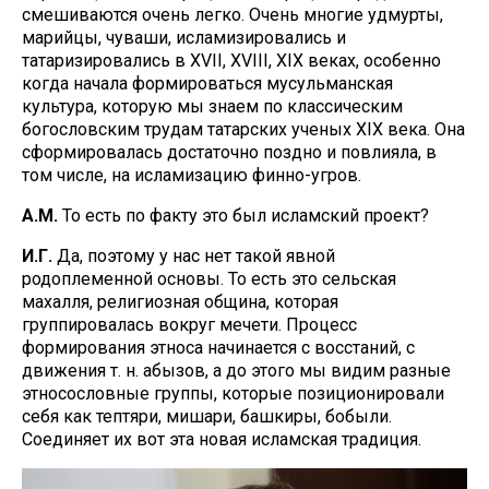
смешиваются очень легко. Очень многие удмурты,
марийцы, чуваши, исламизировались и
татаризировались в XVII, XVIII, XIX веках, особенно
когда начала формироваться мусульманская
культура, которую мы знаем по классическим
богословским трудам татарских ученых XIX века. Она
сформировалась достаточно поздно и повлияла, в
том числе, на исламизацию финно-угров.
А.М.
То есть по факту это был исламский проект?
И.Г.
Да, поэтому у нас нет такой явной
родоплеменной основы. То есть это сельская
махалля, религиозная община, которая
группировалась вокруг мечети. Процесс
формирования этноса начинается с восстаний, с
движения т. н. абызов, а до этого мы видим разные
этносословные группы, которые позиционировали
себя как тептяри, мишари, башкиры, бобыли.
Соединяет их вот эта новая исламская традиция.