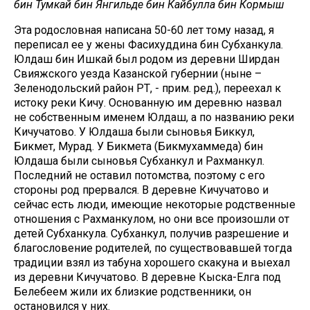
бин Тумкай бин Янгильде бин Кайбулла бин Кормыш
Эта родословная написана 50-60 лет тому назад, я
переписал ее у жены Фасихуддина бин Субханкула.
Юлдаш бин Ишкай был родом из деревни Ширдан
Свияжского уезда Казанской губернии (ныне –
Зеленодольский район РТ, - прим. ред.), переехал к
истоку реки Кичу. Основанную им деревню назвал
не собственным именем Юлдаш, а по названию реки
Кичучатово. У Юлдаша были сыновья Биккул,
Бикмет, Мурад. У Бикмета (Бикмухаммеда) бин
Юлдаша были сыновья Субханкул и Рахманкул.
Последний не оставил потомства, поэтому с его
стороны род прервался. В деревне Кичучатово и
сейчас есть люди, имеющие некоторые родственные
отношения с Рахманкулом, но они все произошли от
детей Субханкула. Субханкул, получив разрешение и
благословение родителей, по существовавшей тогда
традиции взял из табуна хорошего скакуна и выехал
из деревни Кичучатово. В деревне Кыска-Елга под
Белебеем жили их близкие родственники, он
остановился у них.