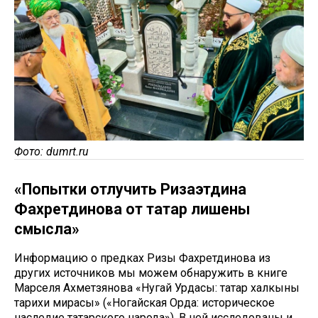
Фото: dumrt.ru
«Попытки отлучить Ризаэтдина
Фахретдинова от татар лишены
смысла»
Информацию о предках Ризы Фахретдинова из
других источников мы можем обнаружить в книге
Марселя Ахметзянова «Нугай Урдасы: татар халкының
тарихи мирасы» («Ногайская Орда: историческое
наследие татарского народа»). В ней исследованы и