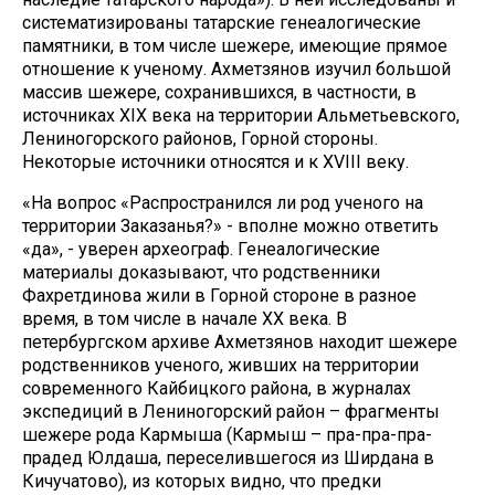
систематизированы татарские генеалогические
памятники, в том числе шежере, имеющие прямое
отношение к ученому. Ахметзянов изучил большой
массив шежере, сохранившихся, в частности, в
источниках XIX века на территории Альметьевского,
Лениногорского районов, Горной стороны.
Некоторые источники относятся и к XVIII веку.
«На вопрос «Распространился ли род ученого на
территории Заказанья?» - вполне можно ответить
«да», - уверен археограф. Генеалогические
материалы доказывают, что родственники
Фахретдинова жили в Горной стороне в разное
время, в том числе в начале XX века. В
петербургском архиве Ахметзянов находит шежере
родственников ученого, живших на территории
современного Кайбицкого района, в журналах
экспедиций в Лениногорский район – фрагменты
шежере рода Кармыша (Кармыш – пра-пра-пра-
прадед Юлдаша, переселившегося из Ширдана в
Кичучатово), из которых видно, что предки