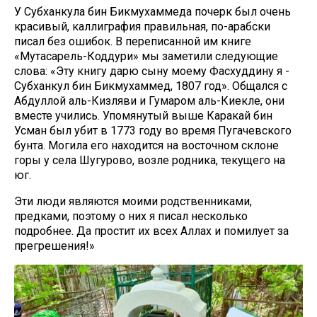
У Субханкула бин Бикмухаммеда почерк был очень
красивый, каллиграфия правильная, по-арабски
писал без ошибок. В переписанной им книге
«Мутасарель-Коддури» мы заметили следующие
слова: «Эту книгу дарю сыну моему Фасхуддину я -
Субханкул бин Бикмухаммед, 1807 год». Общался с
Абдуллой аль-Кизляви и Гумаром аль-Киекле, они
вместе учились. Упомянутый выше Каракай бин
Усман был убит в 1773 году во время Пугачевского
бунта. Могила его находится на восточном склоне
горы у села Шугурово, возле родника, текущего на
юг.
Эти люди являются моими родственниками,
предками, поэтому о них я писал несколько
подробнее. Да простит их всех Аллах и помилует за
прегрешения!»