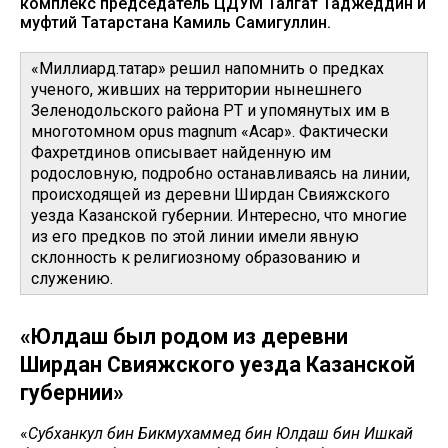
комплекс председатель ЦДУМ Талгат Таджеддин и
муфтий Татарстана Камиль Самигуллин.
«Миллиард.татар» решил напомнить о предках
ученого, живших на территории нынешнего
Зеленодольского района РТ и упомянутых им в
многотомном opus magnum «Асар». Фактически
Фахретдинов описывает найденную им
родословную, подробно останавливаясь на линии,
происходящей из деревни Ширдан Свияжского
уезда Казанской губернии. Интересно, что многие
из его предков по этой линии имели явную
склонность к религиозному образованию и
служению.
«Юлдаш был родом из деревни
Ширдан Свияжского уезда Казанской
губернии»
«
Субханкул бин Бикмухаммед бин Юлдаш бин Ишкай