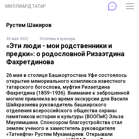
МИЛЛИАРД ТАТАР
Рустем Шакиров
30 мая 2022
Эстетика и культура
«Эти люди - мои родственники и
предки»: о родословной Ризаэтдина
Фахретдинова
26 мая в столице Башкортостана Уфе состоялось
открытие мемориального комплекса известного
татарского богослова, муфтия Ризаетдина
Фахретдина (1859−1936). Внимание к заброшенной
могиле привлекла во время экскурсии для Василя
Шайхразиева руководитель башкирского
отделения всероссийского общества охраны
памятников истории и культуры (ВООПиК) Эльза
Маулимшина. Спонсором благоустройства стал
земляк ученого и заместитель руководителя
«Татнефти» Рустем Мухамадеев. Открывали