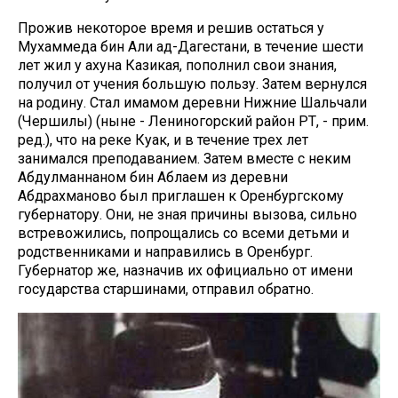
Прожив некоторое время и решив остаться у
Мухаммеда бин Али ад-Дагестани, в течение шести
лет жил у ахуна Казикая, пополнил свои знания,
получил от учения большую пользу. Затем вернулся
на родину. Стал имамом деревни Нижние Шальчали
(Чершилы) (ныне - Лениногорский район РТ, - прим.
ред.), что на реке Куак, и в течение трех лет
занимался преподаванием. Затем вместе с неким
Абдулманнаном бин Аблаем из деревни
Абдрахманово был приглашен к Оренбургскому
губернатору. Они, не зная причины вызова, сильно
встревожились, попрощались со всеми детьми и
родственниками и направились в Оренбург.
Губернатор же, назначив их официально от имени
государства старшинами, отправил обратно.