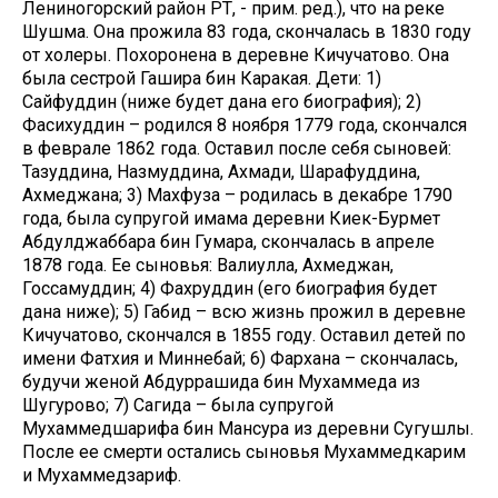
Лениногорский район РТ, - прим. ред.), что на реке
Шушма. Она прожила 83 года, скончалась в 1830 году
от холеры. Похоронена в деревне Кичучатово. Она
была сестрой Гашира бин Каракая. Дети: 1)
Сайфуддин (ниже будет дана его биография); 2)
Фасихуддин – родился 8 ноября 1779 года, скончался
в феврале 1862 года. Оставил после себя сыновей:
Тазуддина, Назмуддина, Ахмади, Шарафуддина,
Ахмеджана; 3) Махфуза – родилась в декабре 1790
года, была супругой имама деревни Киек-Бурмет
Абдулджаббара бин Гумара, скончалась в апреле
1878 года. Ее сыновья: Валиулла, Ахмеджан,
Госсамуддин; 4) Фахруддин (его биография будет
дана ниже); 5) Габид – всю жизнь прожил в деревне
Кичучатово, скончался в 1855 году. Оставил детей по
имени Фатхия и Миннебай; 6) Фархана – скончалась,
будучи женой Абдуррашида бин Мухаммеда из
Шугурово; 7) Сагида – была супругой
Мухаммедшарифа бин Мансура из деревни Сугушлы.
После ее смерти остались сыновья Мухаммедкарим
и Мухаммедзариф.