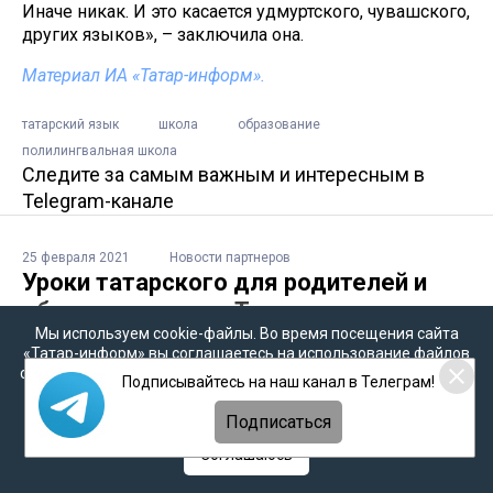
Иначе никак. И это касается удмуртского, чувашского,
других языков», – заключила она.
Материал ИА «Татар-информ».
татарский язык
школа
образование
полилингвальная школа
Следите за самым важным и интересным в
Telegram-канале
25 февраля 2021
Новости партнеров
Уроки татарского для родителей и
обмен семьями: в Татарстане
Мы используем cookie-файлы. Во время посещения сайта
обсудили пути сохранения родных
«Татар-информ» вы соглашаетесь на использование файлов
языков
cookie в соответствии с настоящим уведомлением, согласием
Подписывайтесь на наш канал в Телеграм!
на
обработку персональных данных
,
Политикой о
персональных данных
и
Политикой конфиденциальности
В преддверии Международного дня родного языка
Подписаться
депутаты объединения «Мэрхэмэт — Милосердие»
Соглашаюсь
обсудили с представителями сферы образования
вопросы сохранения и изучения языков, а также