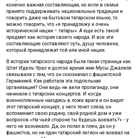
конечно важная составляющая, но если в семье
принято поддерживать национальные традиции и
говорить даже на бытовом татарском языке, то
можно говорить, что «я принадлежу к очень
исторической нации – татары». А еще есть такой
предмет как история своего народа. И все эти
составляющие составляют суть, душу человека,
который принадлежит той или иной нации.
В истории татарского народа была такая страница как
Штат Идель-Урал и долгое время имя Мусы Джалиля
связывали с тем, что он союзничал с фашистской
Германией. Как работала эта подпольная
организация? Они ведь не вели пропаганду, они
начинали с татарских концертов. И когда
военнопленные находясь в ложе врага и он видит
этот татарский концерт, у него течет слеза, он
вспоминает свою родину, свой родной дом и уже
вопросов «На чьей стороне ты будешь воевать?» - у
него не возникало. Да, он попал в плен, да он у
фашистов, но ни один татарский легион не воевал на