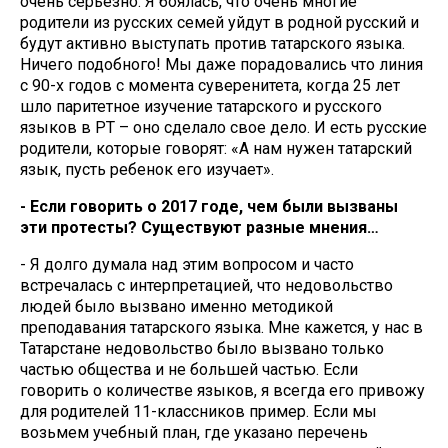
очень серьезно. Я боялась, что очень многие
родители из русских семей уйдут в родной русский и
будут активно выступать против татарского языка.
Ничего подобного! Мы даже порадовались что линия
с 90-х годов с момента суверенитета, когда 25 лет
шло паритетное изучение татарского и русского
языков в РТ – оно сделало свое дело. И есть русские
родители, которые говорят: «А нам нужен татарский
язык, пусть ребенок его изучает».
- Если говорить о 2017 годе, чем были вызваны
эти протесты? Существуют разные мнения…
- Я долго думала над этим вопросом и часто
встречалась с интерпретацией, что недовольство
людей было вызвано именно методикой
преподавания татарского языка. Мне кажется, у нас в
Татарстане недовольство было вызвано только
частью общества и не большей частью. Если
говорить о количестве языков, я всегда его привожу
для родителей 11-классников пример. Если мы
возьмем учебный план, где указано перечень