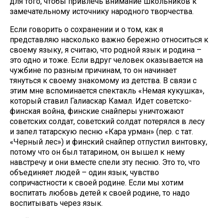
для того, чтобы привлечь внимание школьников к
замечательному источнику народного творчества.
Если говорить о сохранении и о том, как я
представляю насколько важно бережно относиться к
своему языку, я считаю, что родной язык и родина –
это одно и тоже. Если вдруг человек оказывается на
чужбине по разным причинам, то он начинает
тянуться к своему знакомому из детства. В связи с
этим мне вспоминается спектакль «Немая кукушка»,
который ставил Галиаскар Камал. Идет советско-
финская война, финские снайперы уничтожают
советских солдат, советский солдат потерялся в лесу
и запел татарскую песню «Кара урман» (пер. с тат.
«Черный лес») и финский снайпер отпустил винтовку,
потому что он был татарином, он вышел к нему
навстречу и они вместе спели эту песню. Это то, что
объединяет людей – один язык, чувство
сопричастности к своей родине. Если мы хотим
воспитать любовь детей к своей родине, то надо
воспитывать через язык.