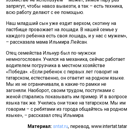
запрягут, чтобы навоз вывезти, а так – есть техника,
всю работу делают с ее помощью.
Наш младший сын уже ездит верхом, скотину на
пастбище провожает на лошади. В нашей семье у
каждого ребенка есть своя лошадь, и у нас с мужем»,
– рассказала мама Ильмира Лейсан.
Отец семейства Ильнур был по-мужски
немногословен. Учился на механика, сейчас работает
водителем погрузчика в местном хозяйстве
«Победа». «Если ребенок с первых лет говорит на
татарском, естественно, он ответит на родном языке.
Мы их не ограничивали, в какие-то рамки не
загоняли. Наоборот, своим трудом, поступками с
женой старались показывать им пример. И в вопросе
языка так же. Учились они тоже на татарском. Мы им
говорим – с ребятами из города общайтесь на родном
языке», – рассказал отец Ильмира.
Материал:
sntat.ru
, перевод, www.intertat.tatar