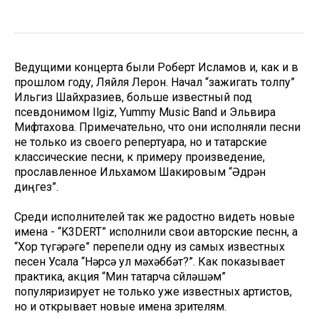
Ведущими концерта были Роберт Исламов и, как и в
прошлом году, Ляйля Лерон. Начал “зажигать толпу”
Ильгиз Шайхразиев, больше известный под
псевдонимом Ilgiz, Yummy Music Band и Эльвира
Мифтахова. Примечательно, что они исполняли песни
не только из своего репертуара, но и татарские
классические песни, к примеру произведение,
прославленное Ильхамом Шакировым “Әдрән
диңгез”.
Среди исполнителей так же радостно видеть новые
имена - “K3DERT” исполнили свои авторские песнн, а
“Хор түгәрәге” перепели одну из самых известных
песен Усала “Нәрсә ул мәхәббәт?”. Как показывает
практика, акция “Мин татарча сөйләшәм”
популяризирует не только уже известных артистов,
но и открывает новые имена зрителям.