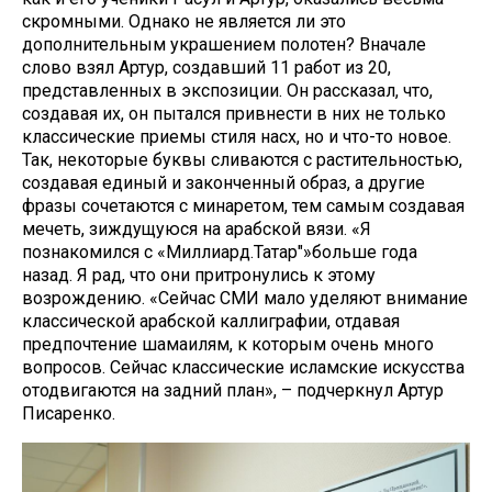
скромными. Однако не является ли это
дополнительным украшением полотен? Вначале
слово взял Артур, создавший 11 работ из 20,
представленных в экспозиции. Он рассказал, что,
создавая их, он пытался привнести в них не только
классические приемы стиля насх, но и что-то новое.
Так, некоторые буквы сливаются с растительностью,
создавая единый и законченный образ, а другие
фразы сочетаются с минаретом, тем самым создавая
мечеть, зиждущуюся на арабской вязи. «Я
познакомился с «Миллиард.Татар"»больше года
назад. Я рад, что они притронулись к этому
возрождению. «Сейчас СМИ мало уделяют внимание
классической арабской каллиграфии, отдавая
предпочтение шамаилям, к которым очень много
вопросов. Сейчас классические исламские искусства
отодвигаются на задний план», – подчеркнул Артур
Писаренко.