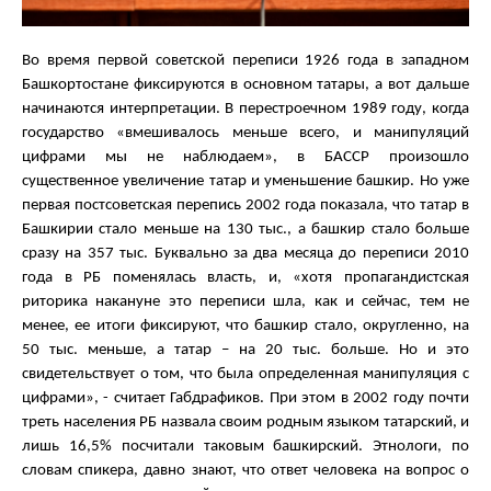
Во время первой советской переписи 1926 года в западном
Башкортостане фиксируются в основном татары, а вот дальше
начинаются интерпретации. В перестроечном 1989 году, когда
государство «вмешивалось меньше всего, и манипуляций
цифрами мы не наблюдаем», в БАССР произошло
существенное увеличение татар и уменьшение башкир. Но уже
первая постсоветская перепись 2002 года показала, что татар в
Башкирии стало меньше на 130 тыс., а башкир стало больше
сразу на 357 тыс. Буквально за два месяца до переписи 2010
года в РБ поменялась власть, и, «хотя пропагандистская
риторика накануне это переписи шла, как и сейчас, тем не
менее, ее итоги фиксируют, что башкир стало, округленно, на
50 тыс. меньше, а татар – на 20 тыс. больше. Но и это
свидетельствует о том, что была определенная манипуляция с
цифрами», - считает Габдрафиков. При этом в 2002 году почти
треть населения РБ назвала своим родным языком татарский, и
лишь 16,5% посчитали таковым башкирский. Этнологи, по
словам спикера, давно знают, что ответ человека на вопрос о