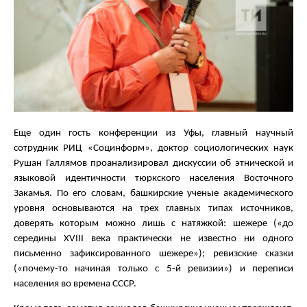
Еще один гость конференции из Уфы, главный научный
сотрудник РИЦ «Социнформ», доктор социологических наук
Рушан Галлямов проанализировал дискуссии об этнической и
языковой идентичности тюркского населения Восточного
Закамья. По его словам, башкирские ученые академического
уровня основываются на трех главных типах источников,
доверять которым можно лишь с натяжкой: шежере («до
середины XVIII века практически не известно ни одного
письменно зафиксированного шежере»); ревизские сказки
(«почему-то начиная только с 5-й ревизии») и переписи
населения во времена СССР.