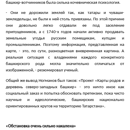
башкир-вотчинников была сильна кочевническая психология.
- Они не дорожили землей так, как татары и чуваши-
земледельцы, не были к ней столь привязаны. По этой причине
они довольно легко отдавали ее под заселение
припущенников, а с 1740-х годов начали активно продавать
земельные угодья русским помещикам, купцам и
промышленникам. Поэтому информация, представленная на
карте, - это, по сути, разноцветная вневременная картина. А
реальная ситуация с владениями каждого конкретного
башкирского рода могла значительно отличаться от
изображенной, - резюмировал ученый.
Общий же вывод Ногманов был таков: «Проект «Карты родов и
деревень северо-западных башкир» - это ничто иное как
социальный заказ и попытка обосновать претензии, пока чисто
научные и идеологические, башкирских национально
ориентированных кругов на территорию Татарстана».
«Обстановка очень сильно накалена»