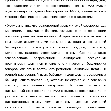
Кроме того, заметил социолог, башкирские ученые утверждают,
что татарские учителя, «экспортированные» в 1920-1930-е
годы в северо-западную Башкирию из ТАССР, изменили язык
м
естного
башкирского населения, сделав его татарским.
- Хочу заметить, что разговорный язык жителей северо-запада
Башкирии, в том числе башкир, изучался еще до революции
многими учеными-лингвистами. И практически все из них, в
том числе академик Дмитриев, кстати, один из создателей
башкирского литературного языка, Радлов, Бессонов,
Белоненко, Катанов, утверждали, что язык башкир и татар
северо-запада современной Башкирской республики
практически идентичен и сильно отличается от башкирских
говоров южного и восточного регионов Башкирии. Кстати, и
родной разговорный язык бабушек и дедушек татароязычных
башкир нашего поколения, которые не обучались в советских
школах, был именно татарским. Например, устный и
письменный язык поколения 1920-х годов, которые никогда не
учились в советской школе, был ближе к татарскому
литературному языку, чем даже язык местных учителей
татарского. В этом смысле выглядит совершенно