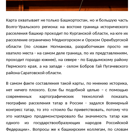
Карта охватывает не только Башкортостан, но и б
о
льшую часть
Волго-Уральского региона: на востоке граница исторического
расселения башкир проходит по Курганской области, на юге их
расселение ограничено Медногорском и Орском Оренбургской
области (по словам Ногманова, разработчикам просто не
хватило места - на самом деле граница, по их представлениям,
проходит гораздо южнее), на севере - по Бардымскому району
Пермского края, а на западе - селом Бобров Гай Пугачевского
района Саратовской области.
В самом факте составления такой карты, по мнению историка,
нет ничего плохого. Если бы подобной целью – с помощью
современных картографических технологий показать
географию расселения татар в России - задался Всемирный
конгресс татар, то это «стоило бы приветствовать, потому что
это наглядно продемонстрировало бы значимость татар как
одного из государствообразующих народов Российской
Федерации». Вопросы же к башкирским коллегам, по словам