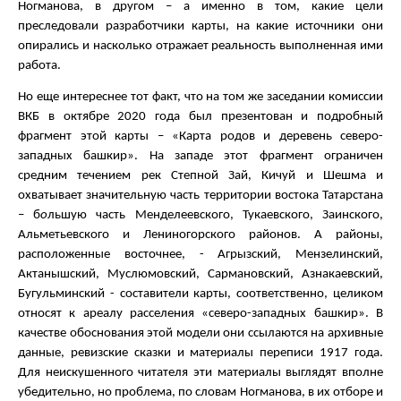
Ногманова, в другом – а именно в том, какие цели
преследовали разработчики карты, на какие источники они
опирались и насколько отражает реальность выполненная ими
работа.
Но еще интереснее тот факт, что на том же заседании комиссии
ВКБ в октябре 2020 года был презентован и подробный
фрагмент этой карты – «Карта родов и деревень северо-
западных башкир». На западе этот фрагмент ограничен
средним течением рек Степной Зай, Кичуй и Шешма и
охватывает значительную часть территории востока Татарстана
– б
о
льшую часть Менделеевского, Тукаевского, Заинского,
Альметьевского и Лениногорского районов. А районы,
расположенные восточнее, - Агрызский, Мензелинский,
Актанышский, Муслюмовский, Сармановский, Азнакаевский,
Бугульминский - составители карты, соответственно, целиком
относят к ареалу расселения «северо-западных башкир». В
качестве обоснования этой модели они ссылаются на архивные
данные, ревизские сказки и материалы переписи 1917 года.
Для неискушенного читателя эти материалы выглядят вполне
убедительно, но проблема, по словам Ногманова, в их отборе и