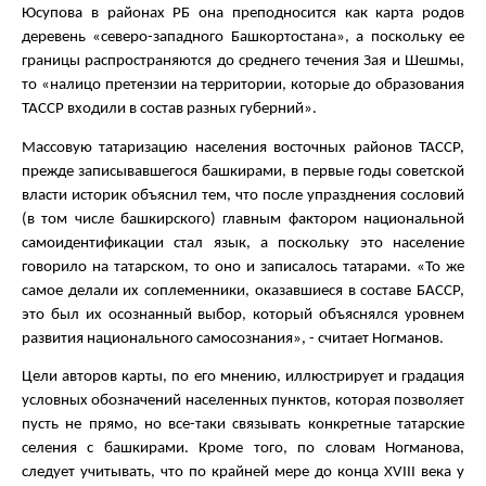
Юсупова в районах РБ она преподносится как карта родов
деревень «северо-западного Башкортостана», а поскольку ее
границы распространяются до среднего течения Зая и Шешмы,
то «налицо претензии на территории, которые до образования
ТАССР входили в состав разных губерний».
Массовую татаризацию населения восточных районов ТАССР,
прежде записывавшегося башкирами, в первые годы советской
власти историк объяснил тем, что после упразднения сословий
(в том числе башкирского) главным фактором национальной
самоидентификации стал язык, а поскольку это население
говорило на татарском, то оно и записалось татарами. «То же
самое делали их соплеменники, оказавшиеся в составе БАССР,
это был их осознанный выбор, который объяснялся уровнем
развития национального самосознания», - считает Ногманов.
Цели авторов карты, по его мнению, иллюстрирует и градация
условных обозначений населенных пунктов, которая позволяет
пусть не прямо, но все-таки связывать конкретные татарские
селения с башкирами. Кроме того, по словам Ногманова,
следует учитывать, что по крайней мере до конца XVIII века у