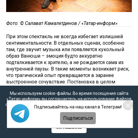
Фото: © Салават Камалетдинов / «Татар-информ»
При этом спектакль не всегда избегает излишней
сентиментальности. В отдельных сценах, особенно
там, где звучит музыка или появляется кукольный
образ Ванюши – эмоция будто аккуратно
подталкивается к зрителю, а не рождается сама из
внутренней паузы. В такие моменты возникает риск,
что трагический опыт превращается в заранее
выстроенное сочувствие. Постановка в целом
удерживается на тонкой грани и не скатывается в
Мы используем cookie-файлы. Во время посещения сайта
откровенную жалость, хотя ощущение
«Татар-информ» вы соглашаетесь на использование файлов
сентиментального давления временами все же
cookie в соответствии с настоящим уведомлением, согласием
Подписывайтесь на наш канал в Телеграм!
остается — и именно оно подчеркивает, насколько
на
обработку персональных данных
,
Политикой о
сложной была работа с текстом, особенно с тем,
персональных данных
и
Политикой конфиденциальности
Подписаться
который давно стал культовым.
Соглашаюсь