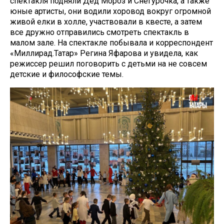
спектакля подняли Дед Мороз и Снегурочка, а также
юные артисты, они водили хоровод вокруг огромной
живой елки в холле, участвовали в квесте, а затем
все дружно отправились смотреть спектакль в
малом зале. На спектакле побывала и корреспондент
«Миллирад.Татар» Регина Яфарова и увидела, как
режиссер решил поговорить с детьми на не совсем
детские и философские темы.