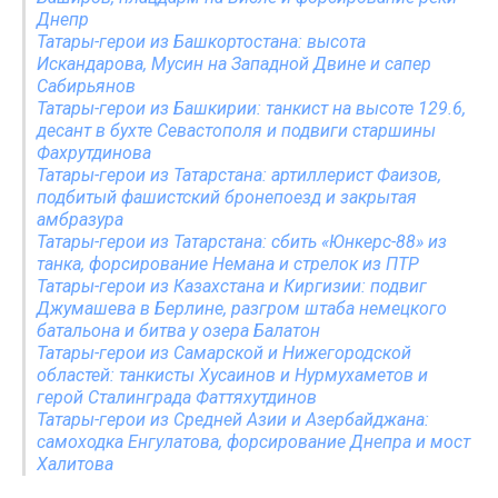
Днепр
Татары-герои из Башкортостана: высота
Искандарова, Мусин на Западной Двине и сапер
Сабирьянов
Татары-герои из Башкирии: танкист на высоте 129.6,
десант в бухте Севастополя и подвиги старшины
Фахрутдинова
Татары-герои из Татарстана: артиллерист Фаизов,
подбитый фашистский бронепоезд и закрытая
амбразура
Татары-герои из Татарстана: сбить «Юнкерс-88» из
танка, форсирование Немана и стрелок из ПТР
Татары-герои из Казахстана и Киргизии: подвиг
Джумашева в Берлине, разгром штаба немецкого
батальона и битва у озера Балатон
Татары-герои из Самарской и Нижегородской
областей: танкисты Хусаинов и Нурмухаметов и
герой Сталинграда Фаттяхутдинов
Татары-герои из Средней Азии и Азербайджана:
самоходка Енгулатова, форсирование Днепра и мост
Халитова