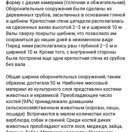
форму с двумя камерами (топочная и обжигательная).
Оборонительные сооружения были сделаны из
деревянных срубов, засыпанных в основании глиной
и щебнем. Крепостная стена цитадели располагалась
на сдвоенных валах высотой 2–3 м и шириной 10 м.
Валы сверху покрыты щебнем, что позволило им
сохраниться до наших дней в неизменном виде.
Перед ними располагались рвы глубиной 2–3 м и
шириной 10 м. Кроме того, с внутренней стороны
была построена еще одна крепостная стена из срубов
без вала.
Общая ширина оборонительных сооружений, таким
образом, достигала 50 м. Наиболее массовый
материал из культурного слоя представлен костями
животных и керамикой. Преобладающее число
костей (94%) принадлежало домашним
сельскохозяйственным животным (коровы, овцы,
лошади). Встречаются в малом количестве кости
верблюда, собак и свиней. Среди костей диких
животных преобладают кости лося, медведя, зайца,