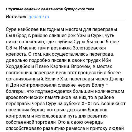
Плужные лемехи с памятников булгарского типа
Источник:
geosmi.ru
Суре наиболее выгодным местом для переправы
был брод в районе слияния рек Узы и Суры, чуть
ниже по течению, где глубина Суры была не более
0,8 м. Именно там и возникла Золотаревская
крепость. О том, как осуществлялась переправа,
довольно подробно писали в своих трудах Ибн
Хордадбех и Плано Карпини. Впрочем, в местах
постоянных переправ весь этот процесс был более
организованный. Если с X в. переправы через Днепр
и Дон контролировали славяне, через Волгу –
болгары, что подтверждается большим количеством
археологических памятников на них, то в районе
переправы через Суру на рубеже X–XI вв. возникают
поселения буртас, которые держали брод под
контролем и использовали путь для развития
собственной торговли. Это в свою очередь
способствовало развитию ремесла и притоку людей