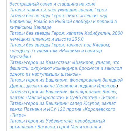
бесстрашный сапер и старшина на коне
Татары-танкисты, заслужившие звание Героя
Татары без звезды Героя: пилот «Пешки» над
Берлином, Рэмбо из Рыбной слободы и первый в
китайском Хайларе
Татары без звезды Героя: капитан Хабибуллин, 2000
немецких пленных и высота 205.0
Татары без звезды Героя: танкист под Киевом,
гвардеец с пулеметом «Максим» и санитар
Мустафин
Татары-герои из Казахстана: «Шакиров, увидев, что
фашисты окружают командира, бросился и заколол
одного из наступавших штыком»
Татары-герои из Башкирии: форсирование Западной
Двины, десантник на Украине и подвиги Ильясов
а
Татары-герои из Башкирии: форсирование Вислы,
взятие «Малой крепости» и Су-85 против «Тигров»
Татары-герои из Башкирии: сапер Юсупов, захват
замка Познани и ИСУ-122 против «Королевского
«Тигра»
Татары-герои из Узбекистана: непобедимый
артиллерист Вагизов, герой Мелитополя и