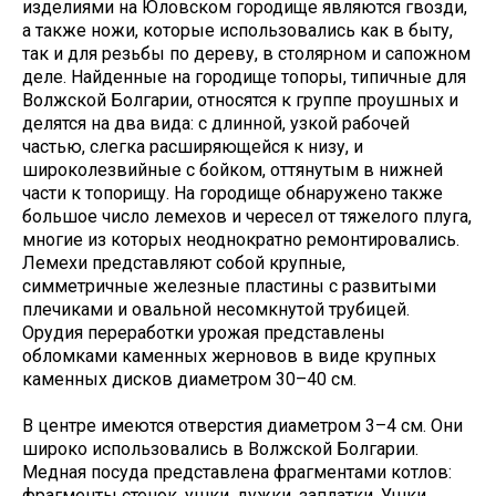
изделиями на Юловском городище являются гвозди,
а также ножи, которые использовались как в быту,
так и для резьбы по дереву, в столярном и сапожном
деле. Найденные на городище топоры, типичные для
Волжской Болгарии, относятся к группе проушных и
делятся на два вида: с длинной, узкой рабочей
частью, слегка расширяющейся к низу, и
широколезвийные с бойком, оттянутым в нижней
части к топорищу. На городище обнаружено также
большое число лемехов и чересел от тяжелого плуга,
многие из которых неоднократно ремонтировались.
Лемехи представляют собой крупные,
симметричные железные пластины с развитыми
плечиками и овальной несомкнутой трубицей.
Орудия переработки урожая представлены
обломками каменных жерновов в виде крупных
каменных дисков диаметром 30–40 см.
В центре имеются отверстия диаметром 3–4 см. Они
широко использовались в Волжской Болгарии.
Медная посуда представлена фрагментами котлов:
фрагменты стенок, ушки, дужки, заплатки. Ушки