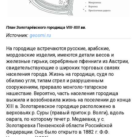
План Золотарёвского городища VIII-XIII вв.
Источник:
geosmi.ru
На городище встречаются русские, арабские,
мордовские изделия, имеются детали весов и
железные гирьки, серебряные пфенниги из Австрии,
свидетельствующие о широких торговых связях
населения города. Жизнь на городище, судя по
обилию угля, типам стрел и разрушенным
сооружениям, прервало монголо-татарское
нашествие. Вероятно, часть населения городища
выжила и возобновила жизнь на поселении до конца
XIII в. Золотаревское городище расположено в
верховьях р. Суры (правый приток р. Волги), вдоль
оврага, по которому течет р. Медаевка, у с.
Золотаревка Пензенской области Российской
Федерации. Оно было открыто в 1882 г. Ф.Ф.