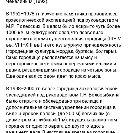
Чекалиным (1892).
В 1952–1978 гг. изучение памятника проводилось
археологической экспедицией под руководством
М.Р. Полесских. В целом было вскрыто чуть более
1000 кв. м культурного слоя, что позволило
определить время существования городища (III–IV
вв., VIII–XIII вв.) и его культурную принадлежность
(городецкая культура, мордва, буртасы, болгары).
Само городище располагается на мысу и
перегорожено четырьмя поперечными валами и
рвами, разделившими городище на четыре зоны.
Еще один вал со рвом идет по краю мыса.
В 1998–2000 гг. возле городища археологической
экспедицией под руководством Г.Н. Белорыбкина
было открыто и обследовано три селища и
дополнительная система укреплений городища в
виде широкой полосы (до 200 м) ловчих ям (с
диаметром и глубиной 1 м), идущих в шахматном
порядке от одного оврага до другого вдоль
внешнего вала. В настоящее время на городище