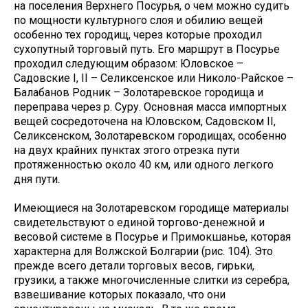
на поселения Верхнего Посурья, о чем можно судить
по мощности культурного слоя и обилию вещей
особенно тех городищ, через которые проходил
сухопутный торговый путь. Его маршрут в Посурье
проходил следующим образом: Юловское –
Садовские I, II – Селиксенское или Николо-Райское –
Балабанов Родник – Золотаревское городища и
переправа через р. Суру. Основная масса импортных
вещей сосредоточена на Юловском, Садовском II,
Селиксенском, Золотаревском городищах, особенно
на двух крайних пунктах этого отрезка пути
протяженностью около 40 км, или одного легкого
дня пути.
Имеющиеся на Золотаревском городище материалы
свидетельствуют о единой торгово-денежной и
весовой системе в Посурье и Примокшанье, которая
характерна для Волжской Болгарии (рис. 104). Это
прежде всего детали торговых весов, гирьки,
грузики, а также многочисленные слитки из серебра,
взвешивание которых показало, что они