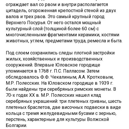
ограждает вал со рвом и внутри располагается
цитадель, огороженная крепостной стеной из двух
валов и трех рвов. Это самый крупный город
Верхнего Посурья. От него остался мощный
культурный слой (толщиной более 60 см) с
многочисленными фрагментами керамики, костями
животных, углем, предметами труда, ремесла и быта.
Под слоем сохранились следы плотной застройки
жилых, хозяйственных и производственных
сооружений. Впервые Юловское городище
упоминается в 1768 г. П.С. Палласом. Затем
обследовалось Ф.Ф. Чекалиным, А.А. Кротковым,
М.Р. Полесских. На Юловском городище в 1939 г.
были найдены три серебряных римских монеты. В
70-х годах XX в. М.Р. Полесских нашел клад
серебряных украшений: три плетеных гривны, шесть
плетеных браслетов, две височных подвески в виде
кольца с тремя желудевидными бусами с зернью,
перстень, характерные для культуры Волжской
Болгарии.