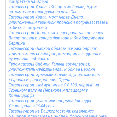
контратака на Одере
Татары-герои Урала: Т-34 против баржи, Нури-
автоматчик и плацдарм на реке Сан
Татары-герои Урала: мост через Днепр,
уничтоженный гарнизон японской погранзаставы и
отбитые контратаки
Татары-герои Поволжья: переправа танков через
Вислу, подвиги взвода Фаизова и бомбардировка
Берлина
Татары-герои Омской области и Красноярска:
уничтожитель снайперов, командир эскадрона и
суперсила лейтенанта
Герои-татары Сибири: Галеев-артиллерист,
уничтожитель «Фердинанда» и бои за Берлин
Татары-герои: крымский танкист, уничтожитель
«Турана» и форсирование Одера
Татары-герои: Набиуллин на СУ-100, первый на
Турецком валу на Перекопе и плацдарм у
Хольбсдорфа
Татары-герои: участники прорыва блокады
Ленинграда в 1944 году
Татары-герои из Башкортостана: кавалерист
Баширов, плацдарм на Висле и форсирование реки