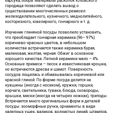
барсука, бобра. Материалы раскопок Юловского
городища позволяют сделать вывод о
существовании многочисленных ремесел:
железоделательного, кузнечного, меднолитейного,
косторезного, ювелирного, гончарного и т. д.
Изучение глиняной посуды позволило установить,
что преобладает гончарная керамика (96– 97%)
коричнево-красных цветов, в небольшом
количестве встречается также керамика бурая,
малиновая, желтая, черная. Обжиг в основном
хорошего качества. Лепной керамики мало – 4%.
Основные примеси – песок и известняковая крошка,
но встречаются дресва и шамот. Поверхность
сосудов лощилась и обмазывалась коричневой или
красной глиной. По форме посуда делится на
кувшины (иногда с носиком), кружки, горшки,
корчаги, светильники, туваки, блюда, сковороды,
крышки, миски (иногда на четырех ножках), триподы.
Встречается много оригинальных форм и деталей
посуды: зооморфные ручки, орнаменты в виде
налепных ушек, валиков, волнистых линий, штампов,