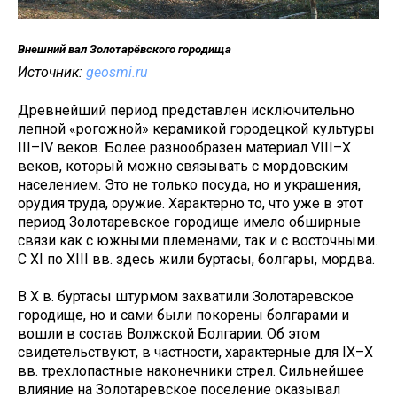
Внешний вал Золотарёвского городища
Источник:
geosmi.ru
Древнейший период представлен исключительно
лепной «рогожной» керамикой городецкой культуры
III–IV веков. Более разнообразен материал VIII–X
веков, который можно связывать с мордовским
населением. Это не только посуда, но и украшения,
орудия труда, оружие. Характерно то, что уже в этот
период Золотаревское городище имело обширные
связи как с южными племенами, так и с восточными.
С XI по XIII вв. здесь жили буртасы, болгары, мордва.
В X в. буртасы штурмом захватили Золотаревское
городище, но и сами были покорены болгарами и
вошли в состав Волжской Болгарии. Об этом
свидетельствуют, в частности, характерные для IX–X
вв. трехлопастные наконечники стрел. Сильнейшее
влияние на Золотаревское поселение оказывал