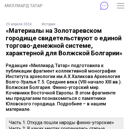
МИЛЛИАРД ТАТАР
23 апреля 2024
История
«Материалы на Золотаревском
городище свидетельствуют о единой
торгово-денежной системе,
характерной для Волжской Болгарии»
Редакция «Миллиард.Татар» подготовила к
публикации фрагмент коллективной монографии
Института археологии им.А.Х.Халикова Археология
Волго-Уралья Т.5. Средние века (VIII-начало XIII вв.).
Волжская Болгария. Финно-угорский мир.
Кочевники Восточной Европы. В этом фрагменте
мы предлагаем познакомиться с памятники
Юловского городища. Подробнее – в нашем
материале.
Часть 1: Откуда пошли народы финно-угорские»
Часть 2: В каких местах сохранились старые