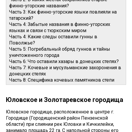
финно-угорские названия?
Часть 3: Как финно-угорские языки повлияли на
татарский?
Часть 4: Забытые названия в финно-угорских
языках и связи с тюркским миром
Часть 4: Какие следы оставили гунны в
Поволжье?
Часть 5: Погребальный обряд гуннов и тайны
уничтоженного города
Часть 6: Что оставили хазары в донецких степях?
Часть 7: Кочевые и мусульманские захоронения в
донецких степях
Часть 8: Специфика кочевых памятников степи
Юловское и Золотаревское городища
Юловское городище, расположенное в центре г.
Городище (Городищенский район Пензенской
области) при слиянии рек Юловки и Кичкилейки,
занимало площадь 22 га. С напольной стороны его