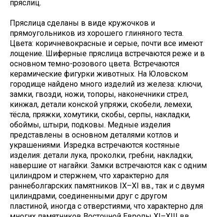
пряслиц.
Пряслица сделаны в виде кружочков и
прямоугольников из хорошего глиняного теста.
Цвета: коричневокрасные и серые, почти все имеют
лощение. Шиферные пряслица встречаются реже и в
основном темно-розового цвета. Встречаются
керамические фигурки животных. На Юловском
городище найдено много изделий из железа: ключи,
замки, гвозди, ножи, топоры, наконечники стрел,
кинжал, детали конской упряжи, скобели, лемехи,
тёсла, пряжки, хомутики, скобы, серпы, накладки,
обоймы, штыри, подковы. Медные изделия
представлены в основном деталями котлов и
украшениями. Изредка встречаются костяные
изделия: детали лука, проколки, гребни, накладки,
навершие от нагайки. Замки встречаются как с одним
цилиндром и стержнем, что характерно для
раннеболгарских памятников IX–XI вв., так и с двумя
цилиндрами, соединенными друг с другом
пластиной, иногда с отверстиями, что характерно для
многих памятников Восточной Европы XI–XIII вв.